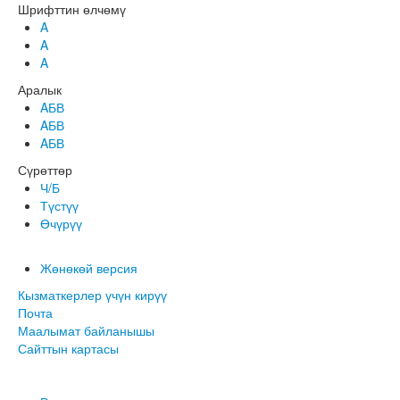
Шрифттин өлчөмү
A
A
A
Аралык
AБВ
AБВ
AБВ
Сүрөттөр
Ч/Б
Түстүү
Өчүрүү
Жөнөкөй версия
Кызматкерлер үчүн кирүү
Почта
Маалымат байланышы
Сайттын картасы