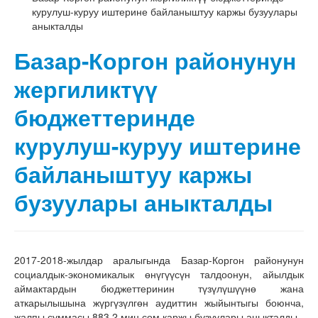
курулуш-куруу иштерине байланыштуу каржы бузуулары
аныкталды
Базар-Коргон районунун
жергиликтүү
бюджеттеринде
курулуш-куруу иштерине
байланыштуу каржы
бузуулары аныкталды
2017-2018-жылдар аралыгында Базар-Коргон районунун
социалдык-экономикалык өнүгүүсүн талдоонун, айылдык
аймактардын бюджеттеринин түзүлүшүүнө жана
аткарылышына жүргүзүлгөн аудиттин жыйынтыгы боюнча,
жалпы суммасы 883,2 миң сом каржы бузуулары аныкталды.