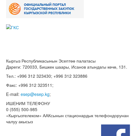
Кыргыз Республикасынын Эсептөө палатасы
Дареги: 720033, Бишкек шаары, Исанов атындагы көчө, 131.
Тел.: +996 312 323430; +996 312 323886
Факс: +996 312 323511;
E-mail:
esep@esep.kg
;
ИШЕНИМ ТЕЛЕФОНУ
0 (555) 500-985
«Кыргызтелеком» ААКсынын стационардык телефондорунан
чалуу акысыз