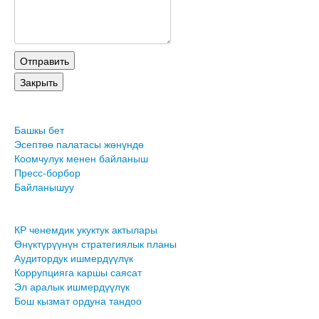
Башкы бет
Эсептөө палатасы жөнүндө
Коомчулук менен байланыш
Пресс-борбор
Байланышуу
КР ченемдик укуктук актылары
Өнүктүрүүнүн стратегиялык планы
Аудитордук ишмердүүлүк
Коррупцияга каршы саясат
Эл аралык ишмердүүлүк
Бош кызмат ордуна тандоо