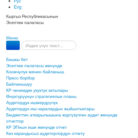
Рус
Eng
Кыргыз Республикасынын
Эсептөө палатасы
Меню
Башкы бет
Эсептөө палатасы жөнүндө
Коомчулук менен байланыш
Пресс-борбор
Байланышуу
КР ченемдик укуктук актылары
Өнүктүрүүнүн стратегиялык планы
Аудитордук ишмердүүлүк
Аудитордук иш-чаралардын жыйынтыктары
Бюджеттин аткарылышына жүргүзүлгөн аудит жөнүндө
отчеттор
КР ЭПнын иши жөнүндө отчет
Көз карандысыз аудиторлордун отчету