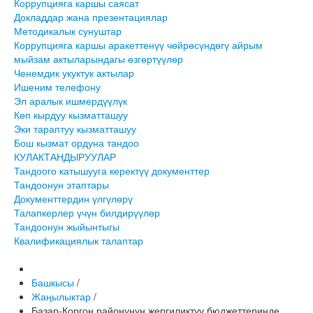
Коррупцияга каршы саясат
Докладдар жана презентациялар
Методикалык сунуштар
Коррупцияга каршы аракеттенүү чөйрөсүндөгү айрым
мыйзам актыларындагы өзгөртүүлөр
Ченемдик укуктук актылар
Ишеним телефону
Эл аралык ишмердүүлүк
Көп кырдуу кызматташуу
Эки тараптуу кызматташуу
Бош кызмат ордуна тандоо
КУЛАКТАНДЫРУУЛАР
Тандоого катышууга керектүү документтер
Тандоонун этаптары
Документтердин үлгүлөрү
Талапкерлер үчүн билдирүүлөр
Тандоонун жыйынтыгы
Квалификациялык талаптар
Башкысы
/
Жаңылыктар
/
Базар-Коргон районунун жергиликтүү бюджеттеринде