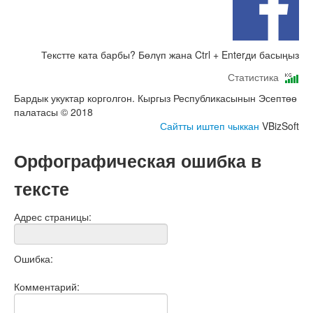
Текстте ката барбы? Бөлүп жана Ctrl + Enterди басыңыз
Статистика
Бардык укуктар корголгон. Кыргыз Республикасынын Эсептөө
палатасы © 2018
Сайтты иштеп чыккан
VBizSoft
Орфографическая ошибка в
тексте
Адрес страницы:
Ошибка:
Комментарий: