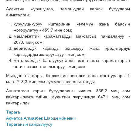
Аудиттин жүрүшүндө, төмөнкүдөй каржы бузуулары
аныкталган:
курулуш-куруу иштеринин көлөмүн жана баасын
жогорулатуу - 459,7 миң сом;
мамлекеттик каражаттарды максатсыз пайдалануу -
207,8 миң сом;
дебитордук карызды жашыруу жана кредитордук
карыздарды жогорулатуу - миң сом;
материалдык баалуулуктарды жана акча каражаттарын
негизсиз эсептен чыгаруу - миң сом.
Мындан тышкары, бюджеттин резерви жана жоготуулары 1
млн. 218,3 миң сом суммасында аныкталды.
Аныкталган каржы бузуулардын ичинен 865,2 миң сом
кайтарылууга тийиш, аудиттин жүрүшүндө 647,1 миң сом
кайтарылды.
Төрага
Акматов Алмазбек Шаршембиевич
Төраганын кайрылуусу