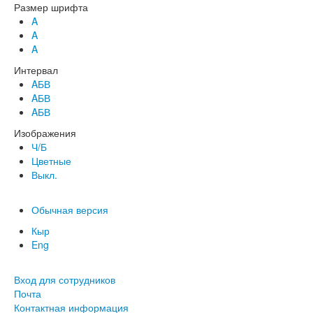
Размер шрифта
A
A
A
Интервал
AБВ
AБВ
AБВ
Изображения
Ч/Б
Цветные
Выкл.
Обычная версия
Кыр
Eng
Вход для сотрудников
Почта
Контактная информация