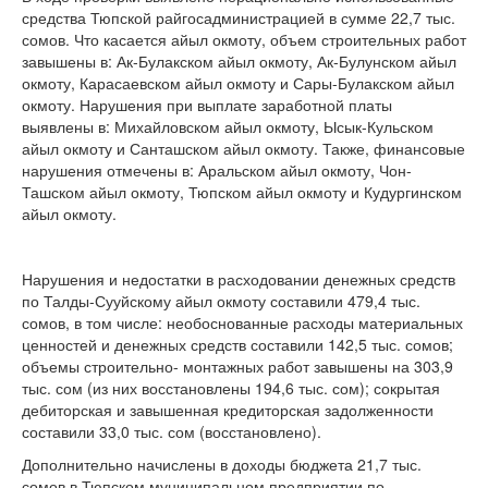
средства Тюпской райгосадминистрацией в сумме 22,7 тыс.
сомов. Что касается айыл окмоту, объем строительных работ
завышены в: Ак-Булакском айыл окмоту, Ак-Булунском айыл
окмоту, Карасаевском айыл окмоту и Сары-Булакском айыл
окмоту. Нарушения при выплате заработной платы
выявлены в: Михайловском айыл окмоту, Ысык-Кульском
айыл окмоту и Санташском айыл окмоту. Также, финансовые
нарушения отмечены в: Аральском айыл окмоту, Чон-
Ташском айыл окмоту, Тюпском айыл окмоту и Кудургинском
айыл окмоту.
Нарушения и недостатки в расходовании денежных средств
по Талды-Сууйскому айыл окмоту составили 479,4 тыс.
сомов, в том числе: необоснованные расходы материальных
ценностей и денежных средств составили 142,5 тыс. сомов;
объемы строительно- монтажных работ завышены на 303,9
тыс. сом (из них восстановлены 194,6 тыс. сом); сокрытая
дебиторская и завышенная кредиторская задолженности
составили 33,0 тыс. сом (восстановлено).
Дополнительно начислены в доходы бюджета 21,7 тыс.
сомов в Тюпском муниципальном предприятии по