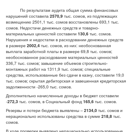
По результатам аудита общая сумма финансовых
нарушений составила
2570,9
тыс. сомов, из подлежащих
возмещению 2501,1 тыс. сомов восстановлены 693,1 тыс.
сомов. Недостачи денежных средств и товарно-
материальных ценностей составили
130,6
тыс. сомов.
Нарушения и недостатки в расходовании денежных средств
в размере
2002,4
тыс. сомов, из них: необоснованная
выплата заработной платы в размере 69,8 тыс. сомов;
необоснованное расходование материальных ценностей
336,7 тыс. сомов; завышение объемов строительно-
монтажных работ на 1311,9 тыс. сомов; специальные
средства, использованные без сдачи в казну, составили 19,0
тыс. сомов; скрытая дебиторская и завешенная кредиторская
задолженности -265,0 тыс. сомов.
Дополнительно начисленные доходы в бюджет составили
-
272,3
тыс. сомов, в Социальный фонд
165,6
тыс. сомов.
Резервы и потери бюджета выявлены –
2134,0
тыс. сомов и
нерационально использованы средства в сумме
218,8
тыс.
сомов.
В ходе проверки выявлено нерационально использованные