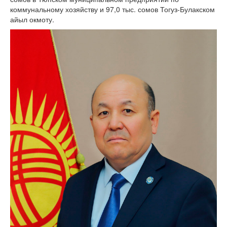
коммунальному хозяйству и 97,0 тыс. сомов Тогуз-Булакском
айыл окмоту.