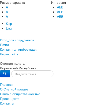
Размер шрифта
Интервал
A
AБВ
A
AБВ
A
AБВ
Кыр
Eng
Вход для сотрудников
Почта
Контактная информация
Карта сайта
Счетная палата
Кыргызской Республики
Главная
О Счетной палате
Связь с общественностью
Пресс-центр
Контакты