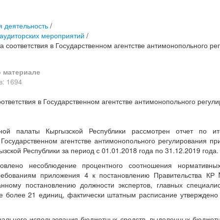
я деятельность
/
 аудиторских мероприятий
/
та соответствия в Государственном агентстве антимонопольного ре
 материале
: 1694
оответствия в Государственном агентстве антимонопольного регули
ной палаты Кыргызской Республики рассмотрен отчет по ит
в Государственном агентстве антимонопольного регулирования пр
зской Республики за период с 01.01.2018 года по 31.12.2019 года.
новлено несоблюдение процентного соотношения нормативных 
ребованиям приложения 4 к постановлению Правительства КР 
анному постановлению должности экспертов, главных специали
е более 21 единиц, фактически штатным расписание утверждено
нального использования бюджетных средств, выделенных бюджет