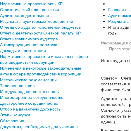
Нормативные правовые акты КР
Стратегический план развития
Главная
/
Аудиторская деятельность
Аудиторска
Результаты аудиторских мероприятий
Результаты
Отчеты об аудитах исполнения бюджетов
Итоги ауди
Отчет о деятельности Счетной палаты КР
годы.
Отчет независимого аудитора
Информация о
Антикоррупционная политика
Просмотров
Доклады и презентации
Нормативные правовые и иные акты в сфере
Итоги аудита с
противодействия коррупции
Изменения в некоторые законодательные
акты в сфере противодействия коррупции
Советом Счет
Методические рекомендации
соответствия 
Телефон доверия
финансов Кыргы
Международная деятельность
Многостороннее сотрудничество
Аудитом уста
Двустороннее сотрудничество
должностей, т
Отбор на вакантную должность
Согласно указ
Этапы конкурса
должны быть н
Объявления
единиц.
Документы, необходимые для участия в
В целях рацио