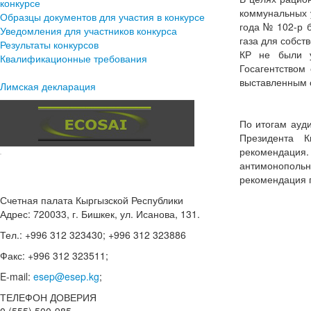
конкурсе
коммунальных 
Образцы документов для участия в конкурсе
года № 102-р 
Уведомления для участников конкурса
газа для собст
Результаты конкурсов
КР не были у
Квалификационные требования
Госагентством
выставленным 
Лимская декларация
По итогам ау
Президента К
рекомендация.
антимонопольн
рекомендация 
Счетная палата Кыргызской Республики
Адрес: 720033, г. Бишкек, ул. Исанова, 131.
Тел.: +996 312 323430; +996 312 323886
Факс: +996 312 323511;
E-mail:
esep@esep.kg
;
ТЕЛЕФОН ДОВЕРИЯ