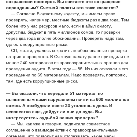
сокращении проверок. Вы считаете это сокращение
оправданным? Счетной палаты это тоже касается?
— Согласно Бюджетному кодексу, мы имеем право
проверять, например, местные бюджеты раз в два года. Тем
более что у нас ресурсов мало, если в айыл окмоту,
допустим, бюджет в пять миллионов сомов, то проверки
через два года вполне обоснованны. Проверять надо там,
где есть коррупционные риски.
СП, кстати, удалось сократить необоснованные проверки
на триста процентов. В Счетную палату ранее приходили не
менее 240 материалов из правоохранительных органов для
проведения аудита. В этом году — 85. Из них отказали в его
проведении по 69 материалам. Надо проверять, повторяю,
там, где есть коррупционные риски.
— Вы сказали, что передали 51 материал по
выявленным вами нарушениям почти на 600 миллионов
сомов. А возбудили всего 23 уголовных дела. И
неизвестно еще, дойдут ли они до суда. Вы
интересуетесь судьбой ваших проверок?
— Мы, как уже я говорил, подписали совместное
соглашение о взаимодействии с правоохранительными
органами, что позволит нам отслеживать, какие меры