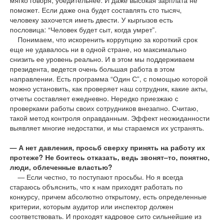
мягко говоря, убедительнее. И даже высокая зарплата не
поможет. Если даже она будет составлять сто тысяч,
человеку захочется иметь двести. У кыргызов есть
пословица: “Человек будет сыт, когда умрет”.
Понимаем, что искоренить коррупцию за короткий срок
еще не удавалось ни в одной стране, но максимально
снизить ее уровень реально. И в этом мы поддерживаем
президента, ведется очень большая работа в этом
направлении. Есть программа “Один С”, с помощью которой
можно установить, как проверяет наш сотрудник, какие акты,
отчеты составляет ежедневно. Нередко приезжаю с
проверками работы своих сотрудников внезапно. Считаю,
такой метод контроля оправданным. Эффект неожиданности
выявляет многие недостатки, и мы стараемся их устранять.
— А нет давления, просьб сверху принять на работу их
протеже? Не боитесь отказать, ведь звонят–то, понятно,
люди, облеченные властью?
— Если честно, то поступают просьбы. Но я всегда
стараюсь объяснить, что к нам приходят работать по
конкурсу, причем абсолютно открытому, есть определенные
критерии, которым аудитор или инспектор должен
соответствовать. И проходят кадровое сито сильнейшие из