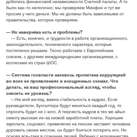
добились финансовой независимости Счетной палаты. А то
было как–то нелогично: мы проверяем Минфин и тут же
просим у него деньги. Мы не должны быть зависимыми от
правительства, которое проверяем.
— Но наверняка есть и проблемы?
— Есть, конечно, и трудности в работе организационного,
законодательного, технического характера, которые
постепенно решаем. Тесно работаем с Европейским
союзом, с другими международными организациями, с
коллегами из стран ШОС.
— Система госвласти насквозь пропитана коррупцией
во всех ее проявлениях и изощренных схемах. Что
делать, на ваш профессиональный взгляд, чтобы
снизить ее уровень?
—На мой взгляд, важна стабильность в кадрах. Если
руководители, бухгалтера будут меняться каждый год, то
спросить будет не с кого. А текучесть кадров в тех же айыл
окмоту высокая из–за низкой заработной платы. Хорошие
зарплата, соцпакет, привилегии на пенсии заставят человека
дорожить своим местом, он будет бояться потерять его. Но
основа все–таки в сознании людей. Ребенку с младенчества