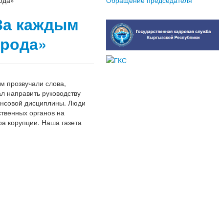
ода»
Обращение председателя
За каждым
арода»
м прозвучали слова,
л направить руководству
ансовой дисциплины. Люди
ственных органов на
ра корупции. Наша газета