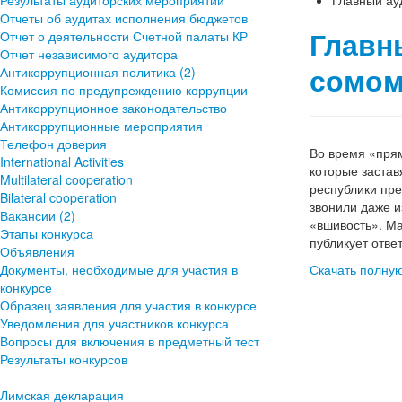
Результаты аудиторских мероприятий
Главный ау
Отчеты об аудитах исполнения бюджетов
Главн
Отчет о деятельности Счетной палаты КР
Отчет независимого аудитора
сомом
Антикоррупционная политика (2)
Комиссия по предупреждению коррупции
Антикоррупционное законодательство
Антикоррупционные мероприятия
Телефон доверия
Во время «пря
International Activities
которые застав
Multilateral cooperation
республики пр
Bilateral cooperation
звонили даже и
Вакансии (2)
«вшивость». Ма
Этапы конкурса
публикует отве
Объявления
Документы, необходимые для участия в
Скачать полную
конкурсе
Образец заявления для участия в конкурсе
Уведомления для участников конкурса
Вопросы для включения в предметный тест
Результаты конкурсов
Лимская декларация