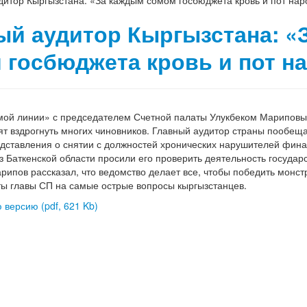
дитор Кыргызстана: «За каждым сомом госбюджета кровь и пот нар
ый аудитор Кыргызстана: «
 госбюджета кровь и пот н
мой линии» с председателем Счетной палаты Улукбеком Мариповы
ят вздрогнуть многих чиновников. Главный аудитор страны пообеща
едставления о снятии с должностей хронических нарушителей фин
з Баткенской области просили его проверить деятельность государ
рипов рассказал, что ведомство делает все, чтобы победить монст
ты главы СП на самые острые вопросы кыргызстанцев.
 версию (pdf, 621 Kb)