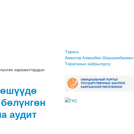
Төрага
Акматов Алмазбек Шаршембиевич
Төраганын кайрылуусу
лүнгөн каражаттардын
рөшүүдө
 бөлүнгөн
а аудит