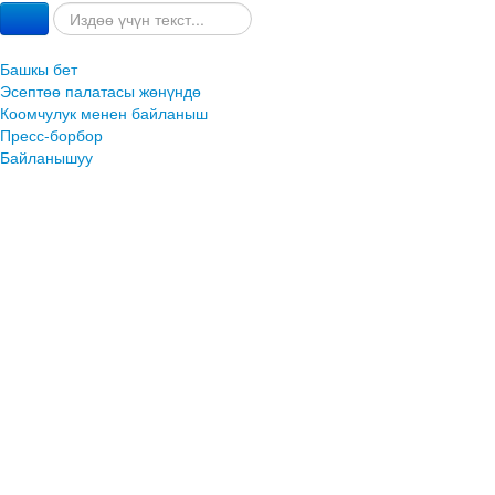
Башкы бет
Эсептөө палатасы жөнүндө
Коомчулук менен байланыш
Пресс-борбор
Байланышуу