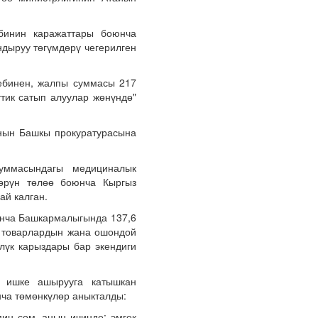
ебинин каражаттары боюнча
дыруу төгүмдөрү чегерилген
ебинен, жалпы суммасы 217
тик сатып алуулар жөнүндө"
ынын Башкы прокуратурасына
уммасындагы медициналык
өрүн төлөө боюнча Кыргыз
й калган.
юнча Башкармалыгында 137,6
з товарлардын жана ошондой
лүк карыздары бар экендиги
 ишке ашырууга катышкан
ча төмөнкүлөр аныкталды:
миң сом, анын ичинде: эмгек