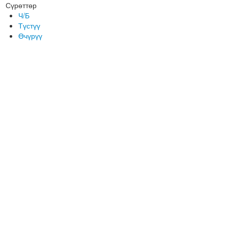
Сүрөттөр
Ч/Б
Түстүү
Өчүрүү