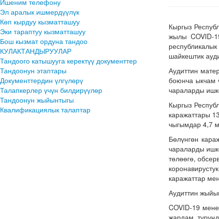
Ишеним телефону
Эл аралык ишмердүүлүк
Көп кырдуу кызматташуу
Кыргыз Респуб
Эки тараптуу кызматташуу
жылы COVID-1
Бош кызмат ордуна тандоо
республикалык
КУЛАКТАНДЫРУУЛАР
шайкештик ауди
Тандоого катышууга керектүү документтер
Тандоонун этаптары
Аудиттин мате
Документтердин үлгүлөрү
боюнча ыкчам 
Талапкерлер үчүн билдирүүлөр
чараларды ишк
Тандоонун жыйынтыгы
Кыргыз Респуб
Квалификациялык талаптар
каражаттары 13
чыгымдар 4,7 м
Бөлүнгөн кара
чараларды ишк
төлөөгө, обсе
коронавируст
каражаттар ме
Аудиттин жыйын
COVID-19 мене
жардам түрүнд