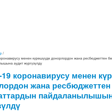
р
/
оронавирусу менен күрөшүүдө донорлордон жана ресбюджеттен бө
ышына аудит жүргүзүлдү
-19 коронавирусу менен кү
лордон жана ресбюджеттен
аттардын пайдаланылышын
зүлдү