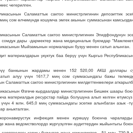
эмес чегерилген.
ликасынын Саламаттык сактоо министрлигинин депозиттик эс
7 миң сом өлчөмүндө кошумча эмгек акынын суммасынан камсыздан
ликасынын Саламаттык сактоо министрлигинин Эпидфондунун эс
ң сомдук дары -дармектер жана медициналык буюмдар "Мамлекет
ликасынын Мыйзамынын нормаларын бузуу менен сатып алынган.
дит материалдарын укуктук баа берүү үчүн Кыргыз Республикас
үрүү банкынын жардамы менен 152 520,00 АКШ доллары с
сатып алуу үчүн 1617,7 миң сом суммасындагы бажы төлөмд
ын Саламаттык сактоо министрлигинин милдеттенмелери аткарылба
ликасынын Өзгөчө кырдаалдар министрлигинин Бишкек шаары бо
кча материалдык ресурстар пайда болушуна алып келген өтүмсү
 үчүн 4 млн. 645,0 миң суммасындагы эсепке алынбаган азык -тү
ар аныкталган.
коронавирустук инфекция менен күрөшүү боюнча чараларды
де жана ведомстволордо жүргүзүлгөн аудиттердин жыйынтыгы боюн
 сарптоодогу каржы бузуулар жана кемчиликтер - 51 млн. 720,9 