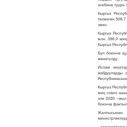
эсебине туура 
Кыргыз Респуб
төлөнгөн 508,
эмес.
Кыргыз Респуб
млн. 396,0 ми
Кыргыз Респуб
Бул боюнча ау
жөнөтүлдү.
Ислам өнүкт
жабдууларды 
Республикасын
Кыргыз Респуб
миң сомго ашы
эле 2020 –жыл
боюнча фактыл
Жалпысынан, 
министрликтер
- каражаттарды