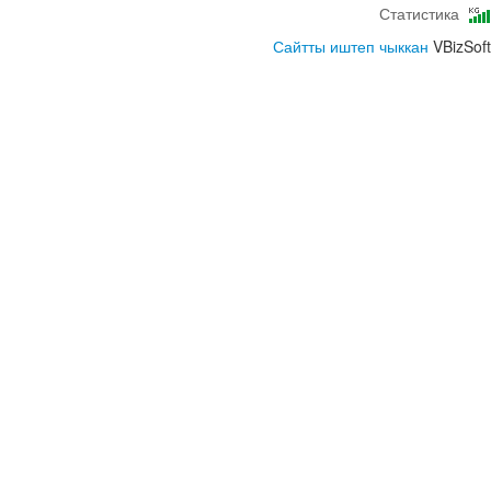
Статистика
Сайтты иштеп чыккан
VBizSoft