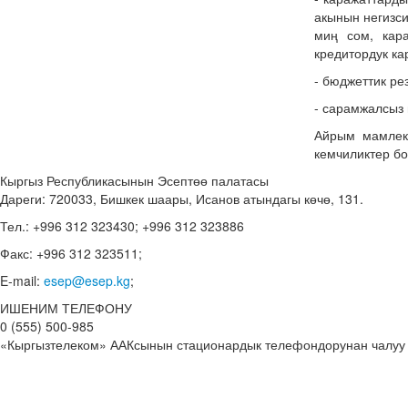
акынын негизси
миң сом, кар
кредитордук ка
- бюджеттик ре
- сарамжалсыз 
Айрым мамлек
кемчиликтер бо
Кыргыз Республикасынын Эсептөө палатасы
Дареги: 720033, Бишкек шаары, Исанов атындагы көчө, 131.
Тел.: +996 312 323430; +996 312 323886
Факс: +996 312 323511;
E-mail:
esep@esep.kg
;
ИШЕНИМ ТЕЛЕФОНУ
0 (555) 500-985
«Кыргызтелеком» ААКсынын стационардык телефондорунан чалуу