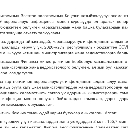
ликасынын Эсептөө палатасынын Кеңеши натыйжалуулук элементт
9 коронавирус инфекциясы менен күрөшүүдө эл аралык донор
 бюджеттен бөлүнгөн каражаттардын жана башка булактардын п
ти жөнүндө отчетту талкуулады.
риалдарында айтылгандай, коронавирустук инфекциянын алдын а
чараларды көрүү үчүн, 2020-жылы республикалык бюджеттен COV
е ашырууга катышкан министрликтерге жана ведомстволорго бар
ликасынын Финансы министрлигинин Борбордук казыналыгынын от
 министрликке жана ведомстволорго бөлүнгөн, ал эми бул караж
лрд. сомду түзгөн.
жаттар негизинен коронавирустук инфекциянын алдын алуу жан
е ашырууга катышкан министрликтердин жана ведомстволордун к
рвациядагы саламаттыкты сактоо уюмдарынын кызматкерлерин тама
ук инфекция менен ооруган бейтаптарды тамак-аш, дары -дар
нен камсыздоого жумшалган.
тыгы боюнча төмөнкүдөй каржы бузуулар аныкталган. Алсак:
н күрөшүү үчүн ишканалардан жана уюмдардан 2 млн. 155,7 ми
ө түшкөн каражаттар Кыргыз Республикасынын Саламаттык сак