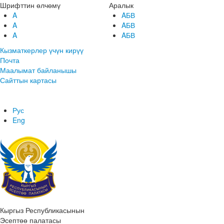
Шрифттин өлчөмү
Аралык
A
AБВ
A
AБВ
A
AБВ
Кызматкерлер үчүн кирүү
Почта
Маалымат байланышы
Сайттын картасы
Рус
Eng
Кыргыз Республикасынын
Эсептөө палатасы