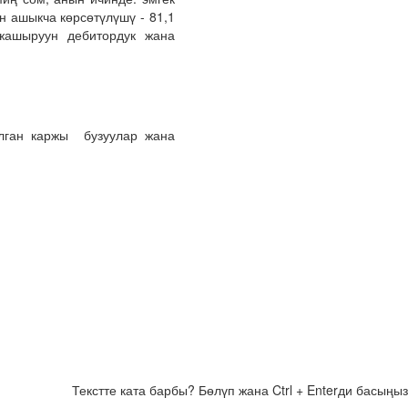
н ашыкча көрсөтүлүшү - 81,1
жашыруун дебитордук жана
лган каржы бузуулар жана
Текстте ката барбы? Бөлүп жана Ctrl + Enterди басыңыз