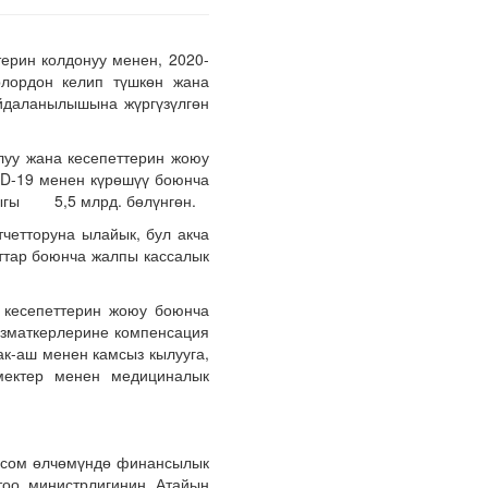
ерин колдонуу менен, 2020-
лордон келип түшкөн жана
айдаланылышына жүргүзүлгөн
луу жана кесепеттерин жоюу
ID-19 менен күрөшүү боюнча
дыгы 5,5 млрд. бөлүнгөн.
четторуна ылайык, бул акча
аттар боюнча жалпы кассалык
а кесепеттерин жоюу боюнча
ызматкерлерине компенсация
к-аш менен камсыз кылууга,
мектер менен медициналык
ң сом өлчөмүндө финансылык
тоо министрлигинин Атайын