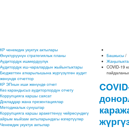
КР ченемдик укуктук актылары
Өнүктүрүүнүн стратегиялык планы
Башкысы
/
Аудитордук ишмердүүлүк
Жаңылыкта
Аудитордук иш-чаралардын жыйынтыктары
COVID-19 к
Бюджеттин аткарылышына жүргүзүлгөн аудит
пайдаланыл
жөнүндө отчеттор
COVID
КР ЭПнын иши жөнүндө отчет
Көз карандысыз аудиторлордун отчету
донор
Коррупцияга каршы саясат
Докладдар жана презентациялар
караж
Методикалык сунуштар
Коррупцияга каршы аракеттенүү чөйрөсүндөгү
жүргү
айрым мыйзам актыларындагы өзгөртүүлөр
Ченемдик укуктук актылар