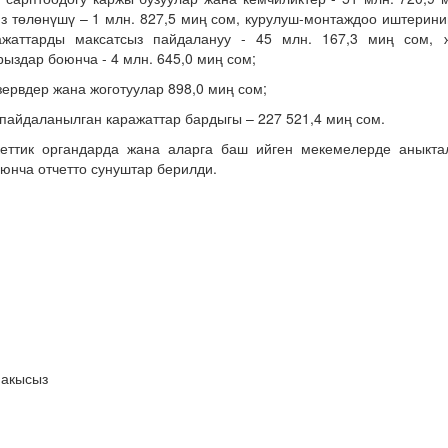
з төлөнүшү – 1 млн. 827,5 миң сом, курулуш-монтаждоо иштерини
ажаттарды максатсыз пайдалануу - 45 млн. 167,3 миң сом, 
рыздар боюнча - 4 млн. 645,0 миң сом;
зервдер жана жоготуулар 898,0 миң сом;
пайдаланылган каражаттар бардыгы – 227 521,4 миң сом.
еттик органдарда жана аларга баш ийген мекемелерде аныкта
юнча отчетто сунуштар берилди.
 акысыз