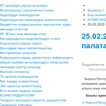
КР ченемдик укуктук актылары
Өнүктүрүүнүн стратегиялык планы
Башкысы
/
Аудитордук ишмердүүлүк
Бош кызмат
Аудитордук иш-чаралардын жыйынтыктары
КУЛАКТАН
Бюджеттин аткарылышына жүргүзүлгөн аудит
25.02.2022
жөнүндө отчеттор
25.02
КР ЭПнын иши жөнүндө отчет
Көз карандысыз аудиторлордун отчету
палат
Коррупцияга каршы саясат
Докладдар жана презентациялар
Методикалык сунуштар
Коррупцияга каршы аракеттенүү чөйрөсүндөгү
айрым мыйзам актыларындагы өзгөртүүлөр
Подробности
Ченемдик укуктук актылар
Просмотров
Ишеним телефону
Эл аралык ишмердүүлүк
Кыргыз Респуб
Көп кырдуу кызматташуу
резервине адм
Эки тараптуу кызматташуу
алууга ачык ко
Бош кызмат ордуна тандоо
КУЛАКТАНДЫРУУЛАР
Башкы адми
Тандоого катышууга керектүү документтер
1) Кыргыз Респ
Тандоонун этаптары