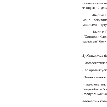
боюнча кечи
жылдын 17-де
-Кыргыз Ре
менен бекитилг
маалымат туту
- Кыргыз Р
(“Санарип Кыр
картасын” бекит
3) Кесиптик 
- мамлекеттик 
- эл аралык үл
Эмгек стажы
- мамлекеттик 
тажрыйбасы 5 
Республикасын
Кесиптик ко