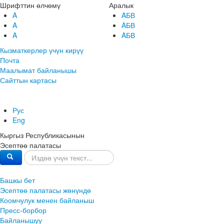
Шрифттин өлчөмү
Аралык
A
AБВ
A
AБВ
A
AБВ
Кызматкерлер үчүн кирүү
Почта
Маалымат байланышы
Сайттын картасы
Рус
Eng
Кыргыз Республикасынын
Эсептөө палатасы
Башкы бет
Эсептөө палатасы жөнүндө
Коомчулук менен байланыш
Пресс-борбор
Байланышуу