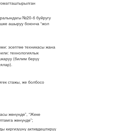
втоматташтырылган
ндагы №20-б буйругу
ишке ашыруу боюнча “жол
ми: эсептөө техникасы жана
или: технологиялык
шкаруу (билим берүү
ялар).
гек стажы, же болбосо
асы жөнүндө”, “Жеке
лтамга жөнүндө”;
ды киргизүүнү активдештирүү