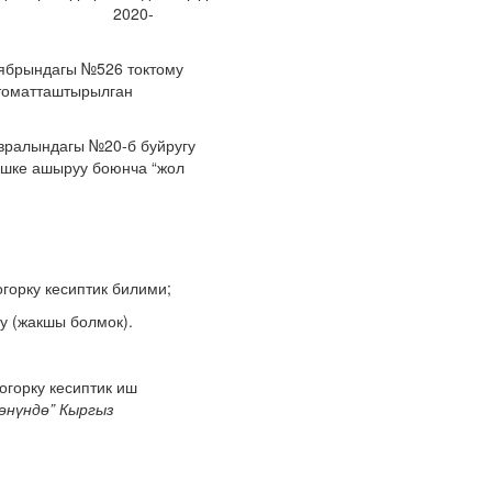
езидентинин 2020-
ндагы №526 токтому
втоматташтырылган
ндагы №20-б буйругу
ишке ашыруу боюнча “жол
горку кесиптик билими;
у (жакшы болмок).
огорку кесиптик иш
өнүндө” Кыргыз