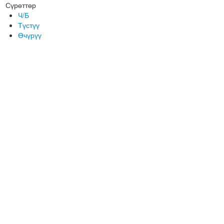
Сүрөттөр
Ч/Б
Түстүү
Өчүрүү