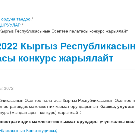
 ордуна тандоо
/
ДЫРУУЛАР
/
 Кыргыз Республикасынын Эсептөө палатасы конкурс жарыялайт
.2022 Кыргыз Республикасы
асы конкурс жарыялайт
: 3072
ликасынын Эсептөө палатасы Кыргыз Республикасынын Эсептөө 
инистративдик мамлекеттик кызмат орундарынын
башкы, улук
жа
нкурс (мындан ары - конкурс) жарыялайт:
нистративдик мамлекеттик кызмат орундары
үчүн жалпы ква
убликасынын Конституциясы;