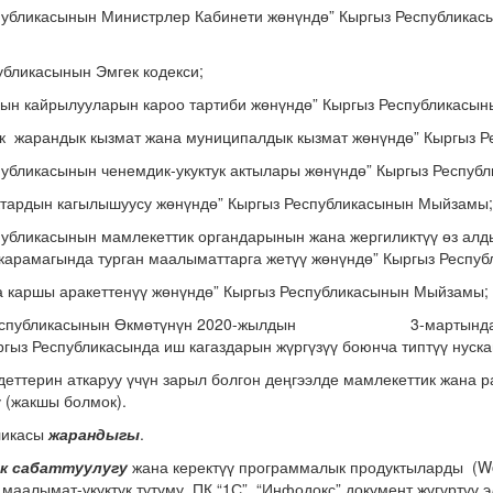
спубликасынын Министрлер Кабинети жөнүндө” Кыргыз Республикас
убликасынын Эмгек кодекси;
ын кайрылууларын кароо тартиби жөнүндө” Кыргыз Республикасы
ик жарандык кызмат жана муниципалдык кызмат жөнүндө” Кыргыз 
публикасынын ченемдик-укуктук актылары жөнүндө” Кыргыз Респу
ктардын кагылышуусу жөнүндө” Кыргыз Республикасынын Мыйзамы;
публикасынын мамлекеттик органдарынын жана жергиликтүү өз ал
карамагында турган маалыматтарга жетүү жөнүндө” Кыргыз Респу
га каршы аракеттенүү жөнүндө” Кыргыз Республикасынын Мыйзамы;
з Республикасынын Өкмөтүнүн 2020-жылдын 3-мартындагы
ргыз Республикасында иш кагаздарын жүргүзүү боюнча типтүү нуска
еттерин аткаруу үчүн зарыл болгон деңгээлде мамлекеттик жана 
 (жакшы болмок).
ликасы
жарандыгы
.
к сабаттуулугу
жана керектүү программалык продуктыларды (Wo
маалымат-укуктук тутуму, ПК “1С”, “Инфодокс” документ жүгүртүү э