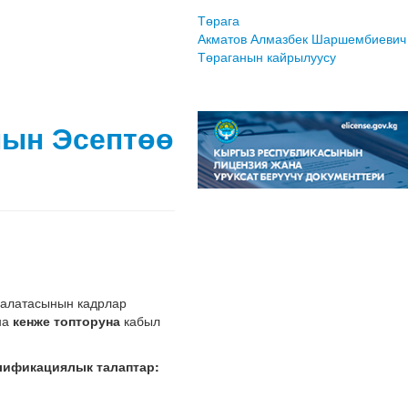
Төрага
Акматов Алмазбек Шаршембиевич
Төраганын кайрылуусу
нын Эсептөө
палатасынын кадрлар
на
кенже топторуна
кабыл
лификациялык талаптар: