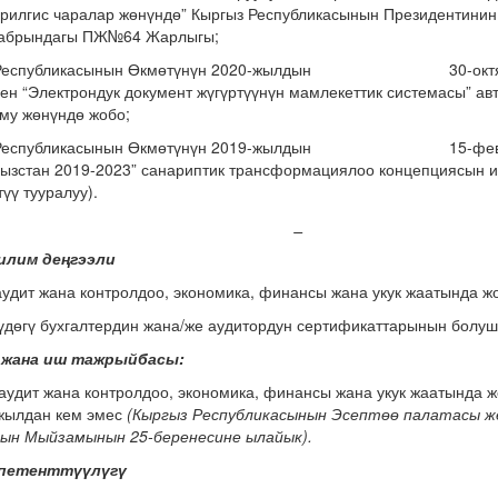
ктирилгис чаралар жөнүндө” Кыргыз Республикасынын Пр
кабрындагы ПЖ№64 Жарлыгы;
спубликасынын Өкмөтүнүн 2020-жылдын 30-октябры
ен “Электрондук документ жүгүртүүнүн мамлекеттик системасы” а
му жөнүндө жобо;
еспубликасынын Өкмөтүнүн 2019-жылдын 15-февралы
гызстан 2019-2023” санариптик трансформациялоо концепциясын 
үү тууралуу).
билим деңгээли
аудит жана контролдоо, экономика, финансы жана укук жаатында жо
гүдөгү бухгалтердин жана/же аудитордун сертификаттарынын болуш
 жана иш тажрыйбасы:
аудит жана контролдоо, экономика, финансы жана укук жаатында ж
жылдан кем эмес
(Кыргыз Республикасынын Эсептөө палатасы ж
ын Мыйзамынын 25-беренесине ылайык).
мпетенттүүлүгү