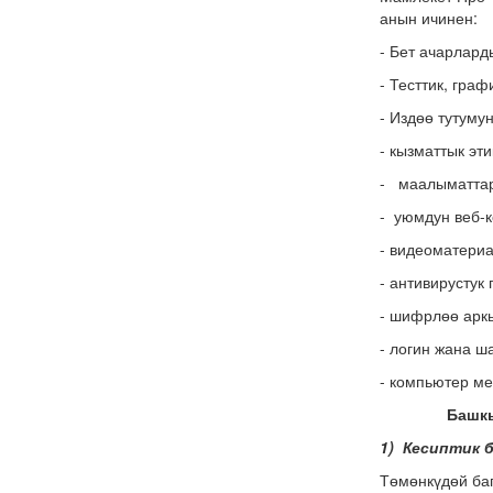
анын ичинен:
- Бет ачарлар
- Тесттик, гра
- Издөө тутуму
- кызматтык эт
- маалыматтар
- уюмдун веб-
- видеоматериа
- антивирустук
- шифрлөө арк
- логин жана ш
- компьютер ме
Башк
1) Кесиптик 
Төмөнкүдөй ба