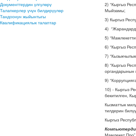
Документтердин үлгүлөрү
2) “Кыргыз Ре
Талапкерлер үчүн билдирүүлөр
Мыйзамы;
Тандоонун жыйынтыгы
3) Кыргыз Респ
Квалификациялык талаптар
4) “Жарандард
5) “Мамлекетт
6) “Кыргыз Рес
7) “Кызыкчылы
8) “Кыргыз Рес
органдарынын 
9) “Коррупция
10) - Кыргы
бекитилген, Кы
Кызматтык милд
тилдерин билүү
Кыргыз Респуб
Компьютерди
Мамлекет Про” 