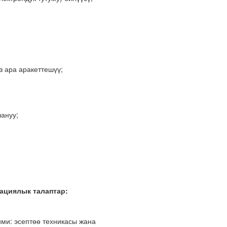
з ара аракеттешүү;
ануу;
ациялык талаптар:
ми: эсептөө техникасы жана