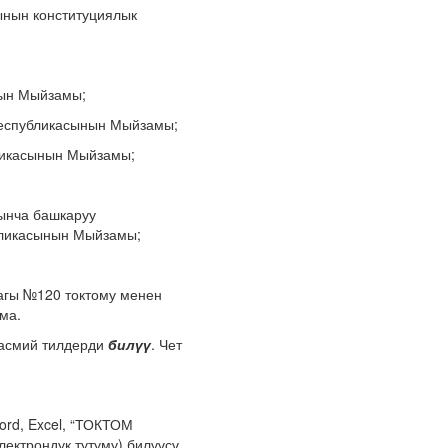
ынын конституциялык
нын Мыйзамы;
Республикасынын Мыйзамы;
бликасынын Мыйзамы;
дынча башкаруу
бликасынын Мыйзамы;
 №120 токтому менен
ма.
расмий тилдерди
билүү
. Чет
rd, Excel, “ТОКТОМ
лектрондук тутуму) билүүсү,