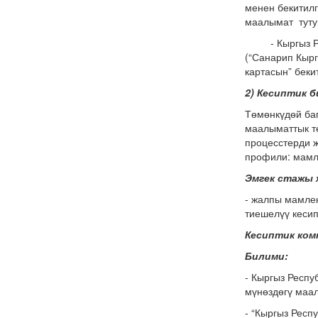
менен бекитилг
маалымат туту
- Кыргыз Р
(“Санарип Кыр
картасын” бекит
2) Кесиптик б
Төмөнкүдөй ба
маалыматтык т
процесстерди ж
профили: мамл
Эмгек стажы 
- жалпы мамлек
тиешелүү кесип
Кесиптик ко
Билими:
- Кыргыз Респ
мүнөздөгү маал
- “Кыргыз Респ