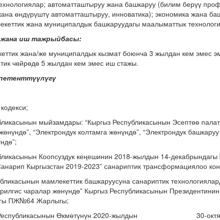
ехнологиялар; автоматташтыруу жана башкаруу (билим берүү проф
ана өндүрүштү автоматташтыруу, инноватика); экономика жана ба
екеттик жана муниципалдык башкаруудагы маалыматтык технологи
 жана иш тажрыйбасы:
еттик жана/же муниципалдык кызмат боюнча 3 жылдан кем эмес эм
тик чөйрөдө 5 жылдан кем эмес иш стажы.
мпетенттүүлүгү
 кодекси;
убликасынын мыйзамдары: “Кыргыз Республикасынын Эсептөө палат
жөнүндө”, “Электрондук колтамга жөнүндө”, “Электрондук башкаруу
ндө”;
убликасынын Коопсуздук кеңешинин 2018-жылдын 14-декабрындагы
Санарип Кыргызстан 2019-2023” санариптик трансформациялоо ко
убликасынын мамлекеттик башкаруусуна санариптик технологиялар
тирилгис чаралар жөнүндө” Кыргыз Республикасынын През
агы ПЖ№64 Жарлыгы;
спубликасынын Өкмөтүнүн 2020-жылдын 30-октябрын