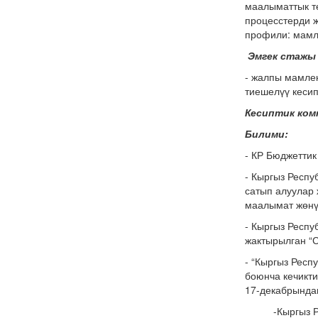
маалыматтык т
процесстерди ж
профили: мамл
Эмгек стажы
- жалпы мамлек
тиешелүү кесип
Кесиптик ко
Билими:
- КР Бюджеттик
- Кыргыз Респ
сатып алуулар 
маалымат жөнү
- Кыргыз Респ
жактырылган “
- “Кыргыз Респ
боюнча кечик
17-декабрынд
-Кыргыз Ре