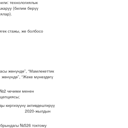
или: технологиялык
шкаруу (билим берүү
ялар).
гек стажы, же болбосо
асы жөнүндө”, “Мамлекеттик
 жөнүндө”, “Жеке мүнөздөгү
 №2 чечими менен
нцепциясы;
ды киргизүүнү активдештирүү
идентинин 2020-жылдын
дагы №526 токтому