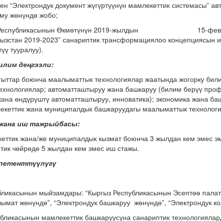
ен “Электрондук документ жүгүртүүнүн мамлекеттик системасы” а
му жөнүндө жобо;
еспубликасынын Өкмөтүнүн 2019-жылдын 15-февралы
гызстан 2019-2023” санариптик трансформациялоо концепциясын 
үү тууралуу).
илим деңгээли:
гыттар боюнча маалыматтык технологиялар жаатында жогорку били
ехнологиялар; автоматташтыруу жана башкаруу (билим берүү проф
ана өндүрүштү автоматташтыруу, инноватика); экономика жана ба
екеттик жана муниципалдык башкаруудагы маалыматтык технологи
жана иш тажрыйбасы:
еттик жана/же муниципалдык кызмат боюнча 3 жылдан кем эмес эм
тик чөйрөдө 5 жылдан кем эмес иш стажы.
мпетенттүүлүгү
убликасынын мыйзамдары: “Кыргыз Республикасынын Эсептөө палат
ымат жөнүндө”, “Электрондук башкаруу жөнүндө”, “Электрондук ко
убликасынын мамлекеттик башкаруусуна санариптик технологиялар