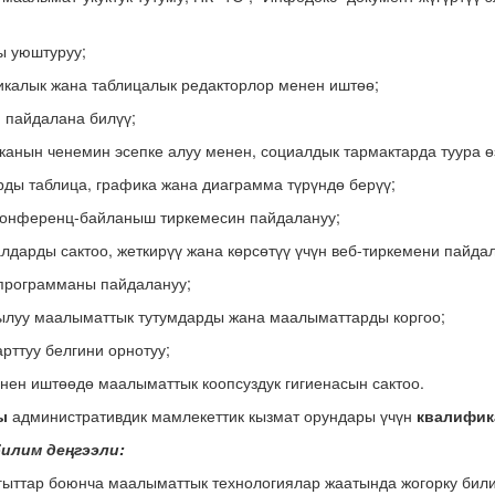
ды уюштуруу;
фикалык жана таблицалык редакторлор менен иштөө;
н пайдалана билүү;
иканын ченемин эсепке алуу менен, социалдык тармактарда туура ө
ды таблица, графика жана диаграмма түрүндө берүү;
конференц-байланыш тиркемесин пайдалануу;
лдарды сактоо, жеткирүү жана көрсөтүү үчүн веб-тиркемени пайдал
 программаны пайдалануу;
ылуу маалыматтык тутумдарды жана маалыматтарды коргоо;
арттуу белгини орнотуу;
нен иштөөдө маалыматтык коопсуздук гигиенасын сактоо.
ы
административдик мамлекеттик кызмат орундары үчүн
квалифик
билим деңгээли:
гыттар боюнча маалыматтык технологиялар жаатында жогорку били