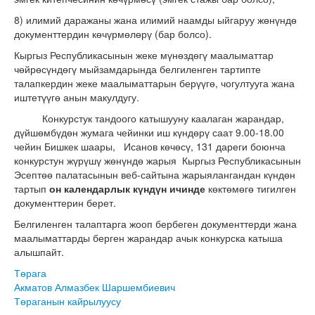
8) илимий даражаны жана илимий наамды ыйгаруу жөнүндө
документтердин көчүрмөлөрү (бар болсо).
Кыргыз Республикасынын жеке мүнөздөгү маалыматтар
чөйрөсүндөгү мыйзамдарында белгиленген тартипте
талапкердин жеке маалыматтарын берүүгө, чогултууга жана
иштетүүгө анын макулдугу.
Конкурстук тандоого катышууну каалаган жарандар,
дүйшөмбүдөн жумага чейинки иш күндөрү саат 9.00-18.00
чейин Бишкек шаары, Исанов көчөсү, 131 дареги боюнча
конкурстун жүрүшү жөнүндө жарыя Кыргыз Республикасынын
Эсептөө палатасынын веб-сайтына жарыялангандан күндөн
тартып
он календарлык күндүн ичинде
көктөмөгө тигилген
документтерин берет.
Белгиленген талаптарга жооп бербеген документтерди жана
маалыматтарды берген жарандар ачык конкурска катыша
алышпайт.
Төрага
Акматов Алмазбек Шаршембиевич
Төраганын кайрылуусу