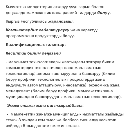
Кызматтык милдеттерин аткаруу үчүн зарыл болгон
деңгээлде мамлекеттик жана расмий тилдерди
билүү
.
Кыргыз Республикасы
жарандыгы
.
Компьютердик сабаттуулугу
жана керектүү
программалык продукттарды билүү.
Квалификациялык талаптар:
Кесиптик билим деңгээли
- маалымат технологиялары жаатындагы жогорку билим:
компьютердик технологиялар жана маалыматтык
технологиялар; автоматташтыруу жана башкаруу (билим
берүү профили: технологиялык процесстерди жана
өндүрүштү автоматташтыруу, инноватика); экономика жана
менеджмент (билим берүү профили: мамлекеттик жана
муниципалдык башкаруудагы маалыматтык технологиялар).
Эмгек стажы жана иш тажрыйбасы:
- мамлекеттик жана/же муниципалдык кызматтагы жыйынды
стажы 3 жылдан кем эмес же болбосо тиешелүү кесиптик
чөйрөдө 5 жылдан кем эмес иш стажы.