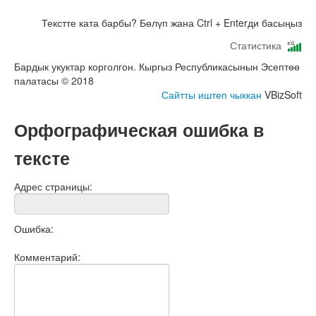
Текстте ката барбы? Бөлүп жана Ctrl + Enterди басыңыз
Статистика
Бардык укуктар корголгон. Кыргыз Республикасынын Эсептөө
палатасы © 2018
Сайтты иштеп чыккан
VBizSoft
Орфографическая ошибка в
тексте
Адрес страницы:
Ошибка:
Комментарий: