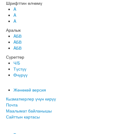
Шрифттин өлчөмү
A
A
A
Аралык
AБВ
AБВ
AБВ
Сүрөттөр
Ч/Б
Түстүү
Өчүрүү
Жөнөкөй версия
Кызматкерлер үчүн кирүү
Почта
Маалымат байланышы
Сайттын картасы