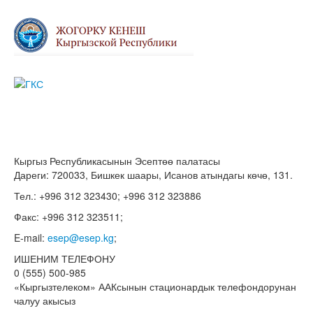
Кыргыз Республикасынын Эсептөө палатасы
Дареги: 720033, Бишкек шаары, Исанов атындагы көчө, 131.
Тел.: +996 312 323430; +996 312 323886
Факс: +996 312 323511;
E-mail:
esep@esep.kg
;
ИШЕНИМ ТЕЛЕФОНУ
0 (555) 500-985
«Кыргызтелеком» ААКсынын стационардык телефондорунан
чалуу акысыз