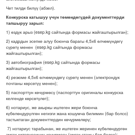
Чет тилди билүү (абзел).
Конкурска катышуу үчүн төмөндөгүдөй документтерди
тапшыруу зарыл:
1) өздүк арыз (esep.kg сайтында формасы жайгаштырылган);
2) кадрдын эсепке алуу боюнча барагы 4,5х6 өлчөмүндөгү
сүрөтү менен (esep.kg сайтында формасы
жайгаштырылган);
3) автобиография (esep.kg сайтында формасы
жайгаштырылган);
4) резюме 4,5х6 өлчөмүндөгү сүрөтү менен (электрондук
почтаны көрсөтүү менен);
5) паспорттун көчүрмөсү (паспорттун оригиналы конкурска
келгенде көрсөтүлөт);
6) нотариус, же акыркы иштеген жери боюнча
күбөлөндүрүлгөн негизги жана кошумча билимин (бар болсо)
тастыктаган документтердин көчүрмөлөрү;
7) нотариус тарабынан, же иштеген жеринен күбөлөндүргөн
эмгек китепчесинин көчүрмөсү (эмгек стажы бар болсо);