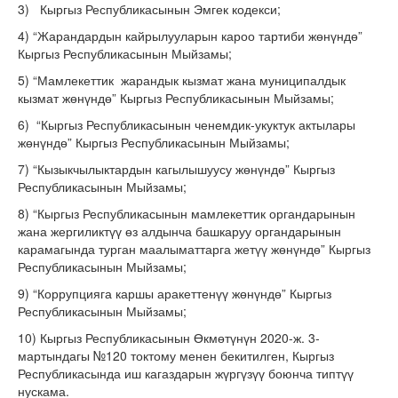
3) Кыргыз Республикасынын Эмгек кодекси;
4) “Жарандардын кайрылууларын кароо тартиби жөнүндө”
Кыргыз Республикасынын Мыйзамы;
5) “Мамлекеттик жарандык кызмат жана муниципалдык
кызмат жөнүндө” Кыргыз Республикасынын Мыйзамы;
6) “Кыргыз Республикасынын ченемдик-укуктук актылары
жөнүндө” Кыргыз Республикасынын Мыйзамы;
7) “Кызыкчылыктардын кагылышуусу жөнүндө” Кыргыз
Республикасынын Мыйзамы;
8) “Кыргыз Республикасынын мамлекеттик органдарынын
жана жергиликтүү өз алдынча башкаруу органдарынын
карамагында турган маалыматтарга жетүү жөнүндө” Кыргыз
Республикасынын Мыйзамы;
9) “Коррупцияга каршы аракеттенүү жөнүндө” Кыргыз
Республикасынын Мыйзамы;
10) Кыргыз Республикасынын Өкмөтүнүн 2020-ж. 3-
мартындагы №120 токтому менен бекитилген, Кыргыз
Республикасында иш кагаздарын жүргүзүү боюнча типтүү
нускама.