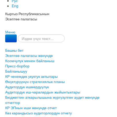
Рус
Eng
Кыргыз Республикасынын
Эсептөө палатасы
Меню
Башкы бет
Эсептөө палатасы жөнүндө
Коомчулук менен байланыш
Пресс-борбор
Байланышуу
КР ченемдик укуктук актылары
Өнүктүрүүнүн стратегиялык планы
Аудитордук ишмердүүлүк
Аудитордук иш-чаралардын жыйынтыктары
Бюджеттин аткарылышына жүргүзүлгөн аудит жөнүндө
отчеттор
КР ЭПнын иши жөнүндө отчет
Көз карандысыз аудиторлордун отчету