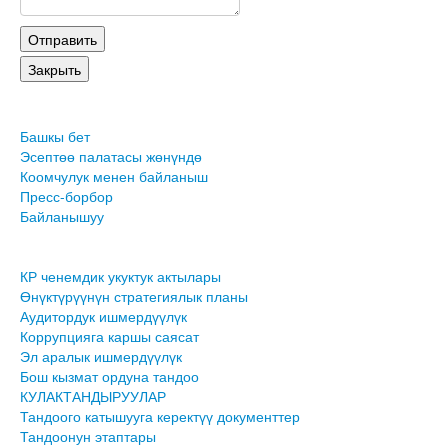
Башкы бет
Эсептөө палатасы жөнүндө
Коомчулук менен байланыш
Пресс-борбор
Байланышуу
КР ченемдик укуктук актылары
Өнүктүрүүнүн стратегиялык планы
Аудитордук ишмердүүлүк
Коррупцияга каршы саясат
Эл аралык ишмердүүлүк
Бош кызмат ордуна тандоо
КУЛАКТАНДЫРУУЛАР
Тандоого катышууга керектүү документтер
Тандоонун этаптары