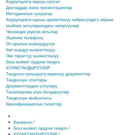
Коррупцияга каршы саясат
Докладдар жана презентациялар
Методикалык сунуштар
Коррупцияга каршы аракеттенүү чөйрөсүндөгү айрым
мыйзам актыларындагы өзгөртүүлөр
Ченемдик укуктук актылар
Ишеним телефону
Эл аралык ишмердүүлүк
Көп кырдуу кызматташуу
Эки тараптуу кызматташуу
Бош кызмат ордуна тандоо
КУЛАКТАНДЫРУУЛАР
Тандоого катышууга керектүү документтер
Тандоонун этаптары
Документтердин үлгүлөрү
Талапкерлер үчүн билдирүүлөр
Тандоонун жыйынтыгы
Квалификациялык талаптар
Башкысы
/
Бош кызмат ордуна тандоо
/
КУЛАКТАНДЫРУУЛАР
/