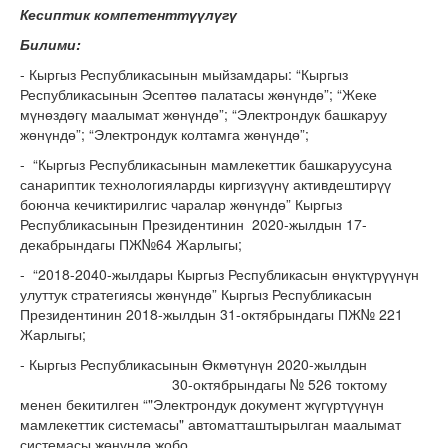
Кесиптик компетенттүүлүгү
Билими:
- Кыргыз Республикасынын мыйзамдары: “Кыргыз
Республикасынын Эсептөө палатасы жөнүндө”; “Жеке
мүнөздөгү маалымат жөнүндө”; “Электрондук башкаруу
жөнүндө”; “Электрондук колтамга жөнүндө”;
- “Кыргыз Республикасынын мамлекеттик башкаруусуна
санариптик технологияларды киргизүүнү активдештирүү
боюнча кечиктирилгис чаралар жөнүндө” Кыргыз
Республикасынын Президентинин 2020-жылдын 17-
декабрындагы ПЖ№64 Жарлыгы;
- “2018-2040-жылдары Кыргыз Республикасын өнүктүрүүнүн
улуттук стратегиясы жөнүндө” Кыргыз Республикасын
Президентинин 2018-жылдын 31-октябрындагы ПЖ№ 221
Жарлыгы;
- Кыргыз Республикасынын Өкмөтүнүн 2020-жылдын
30-октябрындагы № 526 токтому
менен бекитилген “"Электрондук документ жүгүртүүнүн
мамлекеттик системасы" автоматташтырылган маалымат
системасы жөнүндө жобо.