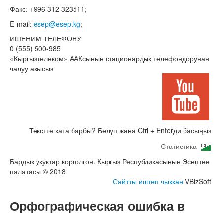
Факс: +996 312 323511;
E-mail:
esep@esep.kg
;
ИШЕНИМ ТЕЛЕФОНУ
0 (555) 500-985
«Кыргызтелеком» ААКсынын стационардык телефондорунан
чалуу акысыз
Текстте ката барбы? Бөлүп жана Ctrl + Enterди басыңыз
Статистика
Бардык укуктар корголгон. Кыргыз Республикасынын Эсептөө
палатасы © 2018
Сайтты иштеп чыккан
VBizSoft
Орфографическая ошибка в