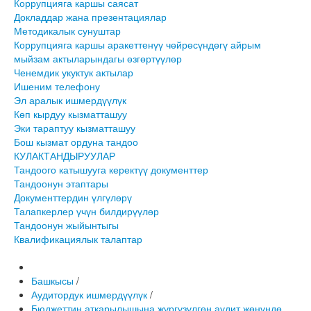
Коррупцияга каршы саясат
Докладдар жана презентациялар
Методикалык сунуштар
Коррупцияга каршы аракеттенүү чөйрөсүндөгү айрым
мыйзам актыларындагы өзгөртүүлөр
Ченемдик укуктук актылар
Ишеним телефону
Эл аралык ишмердүүлүк
Көп кырдуу кызматташуу
Эки тараптуу кызматташуу
Бош кызмат ордуна тандоо
КУЛАКТАНДЫРУУЛАР
Тандоого катышууга керектүү документтер
Тандоонун этаптары
Документтердин үлгүлөрү
Талапкерлер үчүн билдирүүлөр
Тандоонун жыйынтыгы
Квалификациялык талаптар
Башкысы
/
Аудитордук ишмердүүлүк
/
Бюджеттин аткарылышына жүргүзүлгөн аудит жөнүндө