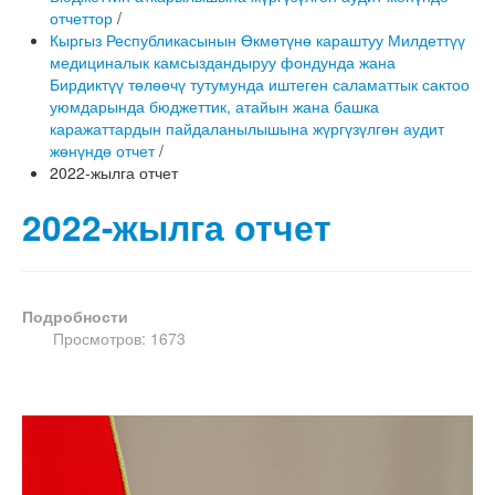
отчеттор
/
Кыргыз Республикасынын Өкмөтүнө караштуу Милдеттүү
медициналык камсыздандыруу фондунда жана
Бирдиктүү төлөөчү тутумунда иштеген саламаттык сактоо
уюмдарында бюджеттик, атайын жана башка
каражаттардын пайдаланылышына жүргүзүлгөн аудит
жөнүндө отчет
/
2022-жылга отчет
2022-жылга отчет
Подробности
Просмотров: 1673