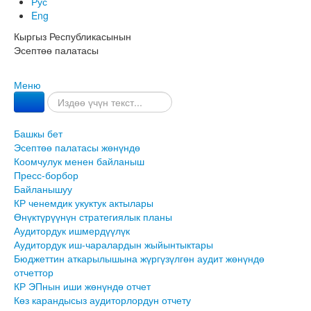
Рус
Eng
Кыргыз Республикасынын
Эсептөө палатасы
Меню
Башкы бет
Эсептөө палатасы жөнүндө
Коомчулук менен байланыш
Пресс-борбор
Байланышуу
КР ченемдик укуктук актылары
Өнүктүрүүнүн стратегиялык планы
Аудитордук ишмердүүлүк
Аудитордук иш-чаралардын жыйынтыктары
Бюджеттин аткарылышына жүргүзүлгөн аудит жөнүндө
отчеттор
КР ЭПнын иши жөнүндө отчет
Көз карандысыз аудиторлордун отчету