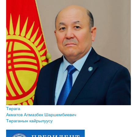
Төрага
Акматов Алмазбек Шаршембиевич
Төраганын кайрылуусу