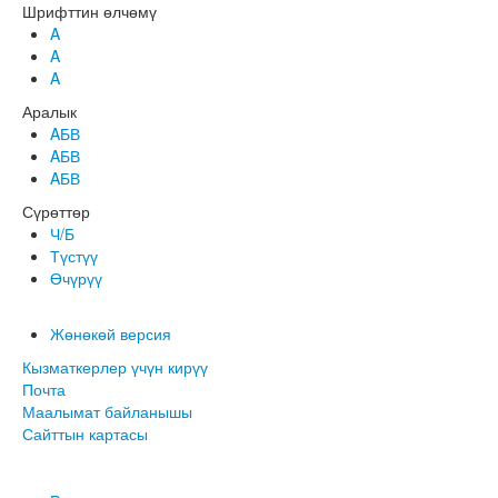
Шрифттин өлчөмү
A
A
A
Аралык
AБВ
AБВ
AБВ
Сүрөттөр
Ч/Б
Түстүү
Өчүрүү
Жөнөкөй версия
Кызматкерлер үчүн кирүү
Почта
Маалымат байланышы
Сайттын картасы