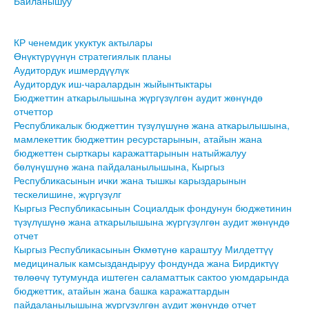
Байланышуу
КР ченемдик укуктук актылары
Өнүктүрүүнүн стратегиялык планы
Аудитордук ишмердүүлүк
Аудитордук иш-чаралардын жыйынтыктары
Бюджеттин аткарылышына жүргүзүлгөн аудит жөнүндө
отчеттор
Республикалык бюджеттин түзүлүшүнө жана аткарылышына,
мамлекеттик бюджеттин ресурстарынын, атайын жана
бюджеттен сырткары каражаттарынын натыйжалуу
бөлүнүшүнө жана пайдаланылышына, Кыргыз
Республикасынын ички жана тышкы карыздарынын
тескелишине, жүргүзүлг
Кыргыз Республикасынын Социалдык фондунун бюджетинин
түзүлүшүнө жана аткарылышына жүргүзүлгөн аудит жөнүндө
отчет
Кыргыз Республикасынын Өкмөтүнө караштуу Милдеттүү
медициналык камсыздандыруу фондунда жана Бирдиктүү
төлөөчү тутумунда иштеген саламаттык сактоо уюмдарында
бюджеттик, атайын жана башка каражаттардын
пайдаланылышына жүргүзүлгөн аудит жөнүндө отчет