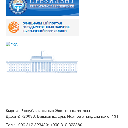
Кыргыз Республикасынын Эсептөө палатасы
Дареги: 720033, Бишкек шаары, Исанов атындагы көчө, 131.
Тел.: +996 312 323430; +996 312 323886