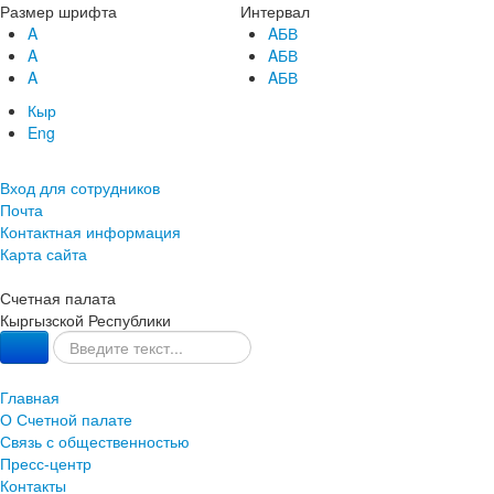
Размер шрифта
Интервал
A
AБВ
A
AБВ
A
AБВ
Кыр
Eng
Вход для сотрудников
Почта
Контактная информация
Карта сайта
Счетная палата
Кыргызской Республики
Главная
О Счетной палате
Связь с общественностью
Пресс-центр
Контакты