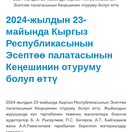
Эсептөө палатасынын Кеңешинин отуруму болуп өттү
2024-жылдын 23-
майында Кыргыз
Республикасынын
Эсептөө палатасынын
Кеңешинин отуруму
болуп өттү
2024-жылдын 23-майында Кыргыз Республикасынын Эсептөө
палатасынын Кеңешинин отуруму болуп өттү. Жыйындын
жүрүшүндө күн тартибинин төмөнкү маселелери боюнча
аудиторлор Б. А. Рыскулиев, П.С. Батиров, А.Т. Байгазаков
жана А.А.Раматилаев тарабынан берилген материалдар
каралды: