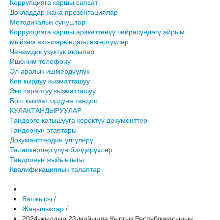
Коррупцияга каршы саясат
Докладдар жана презентациялар
Методикалык сунуштар
Коррупцияга каршы аракеттенүү чөйрөсүндөгү айрым
мыйзам актыларындагы өзгөртүүлөр
Ченемдик укуктук актылар
Ишеним телефону
Эл аралык ишмердүүлүк
Көп кырдуу кызматташуу
Эки тараптуу кызматташуу
Бош кызмат ордуна тандоо
КУЛАКТАНДЫРУУЛАР
Тандоого катышууга керектүү документтер
Тандоонун этаптары
Документтердин үлгүлөрү
Талапкерлер үчүн билдирүүлөр
Тандоонун жыйынтыгы
Квалификациялык талаптар
Башкысы
/
Жаңылыктар
/
2024-жылдын 23-майында Кыргыз Республикасынын