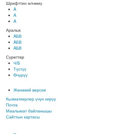
Шрифттин өлчөмү
A
A
A
Аралык
AБВ
AБВ
AБВ
Сүрөттөр
Ч/Б
Түстүү
Өчүрүү
Жөнөкөй версия
Кызматкерлер үчүн кирүү
Почта
Маалымат байланышы
Сайттын картасы