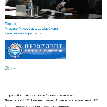
Төрага
Акматов Алмазбек Шаршембиевич
Төраганын кайрылуусу
Кыргыз Республикасынын Эсептөө палатасы
Дареги: 720033, Бишкек шаары, Исанов атындагы көчө, 131.