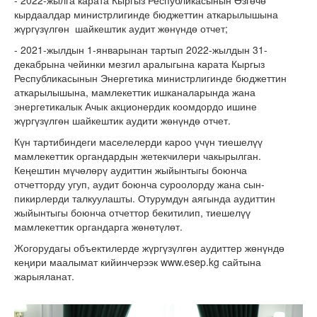
- 2022-жылга карата Кыргыз Республикасынын Өзгөчө
кырдаалдар министрлигинде бюджеттин аткарылышына
жүргүзүлгөн шайкештик аудит жөнүндө отчет;
- 2021-жылдын 1-январынан тартып 2022-жылдын 31-
декабрына чейинки мезгил аралыгына карата Кыргыз
Республикасынын Энергетика министрлигинде бюджеттин
аткарылышына, мамлекеттик ишканаларында жана
энергетикалык Ачык акционердик коомдордо ишине
жүргүзүлгөн шайкештик аудити жөнүндө отчет.
Күн тартибиндеги маселелерди кароо үчүн тиешелүү
мамлекеттик органдардын жетекчилери чакырылган.
Кеңештин мүчөлөрү аудиттин жыйынтыгы боюнча
отчетторду угуп, аудит боюнча суроолорду жана сын-
пикирлерди талкуулашты. Отурумдун аягында аудиттин
жыйынтыгы боюнча отчеттор бекитилип, тиешелүү
мамлекеттик органдарга жөнөтүлөт.
Жогорудагы объектилерде жүргүзүлгөн аудиттер жөнүндө
кеңири маалымат кийинчерээк www.esep.kg сайтына
жарыяланат.