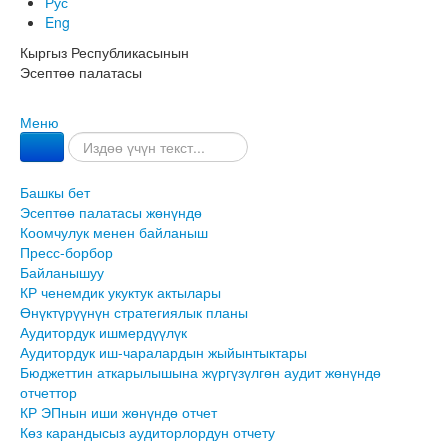
Рус
Eng
Кыргыз Республикасынын
Эсептөө палатасы
Меню
Башкы бет
Эсептөө палатасы жөнүндө
Коомчулук менен байланыш
Пресс-борбор
Байланышуу
КР ченемдик укуктук актылары
Өнүктүрүүнүн стратегиялык планы
Аудитордук ишмердүүлүк
Аудитордук иш-чаралардын жыйынтыктары
Бюджеттин аткарылышына жүргүзүлгөн аудит жөнүндө
отчеттор
КР ЭПнын иши жөнүндө отчет
Көз карандысыз аудиторлордун отчету