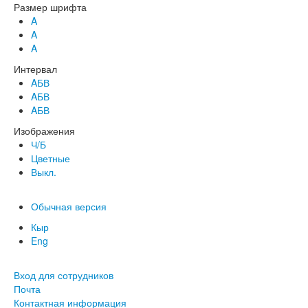
Размер шрифта
A
A
A
Интервал
AБВ
AБВ
AБВ
Изображения
Ч/Б
Цветные
Выкл.
Обычная версия
Кыр
Eng
Вход для сотрудников
Почта
Контактная информация