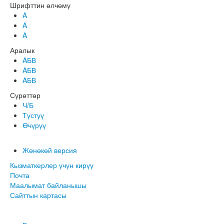
Шрифттин өлчөмү
A
A
A
Аралык
AБВ
AБВ
AБВ
Сүрөттөр
Ч/Б
Түстүү
Өчүрүү
Жөнөкөй версия
Кызматкерлер үчүн кирүү
Почта
Маалымат байланышы
Сайттын картасы