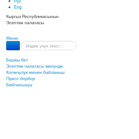
Рус
Eng
Кыргыз Республикасынын
Эсептөө палатасы
Меню
Башкы бет
Эсептөө палатасы жөнүндө
Коомчулук менен байланыш
Пресс-борбор
Байланышуу