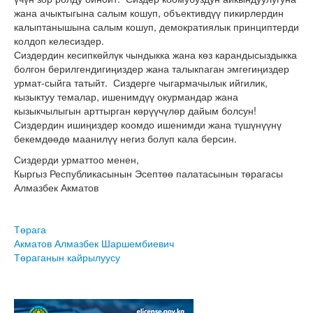
жана ачыктыгына салым кошуп, объективдүү пикирлердин
калыптанышына салым кошуп, демократиялык принциптерди
колдоп келесиздер.
Сиздердин кесипкөйлүк чындыкка жана көз карандысыздыкка
болгон берилгендигиңиздер жана талыкпаган эмгегиңиздер
урмат-сыйга татыйт. Сиздерге чыгармачылык ийгилик,
кызыктуу темалар, ишенимдүү окурмандар жана
кызыкчылыгын арттырган көрүүчүлөр дайым болсун!
Сиздердин ишиңиздер коомдо ишенимди жана түшүнүүнү
бекемдөөдө маанилүү негиз болуп кала берсин.
Сиздерди урматтоо менен,
Кыргыз Республикасынын Эсептөө палатасынын төрагасы
Алмазбек Акматов
Төрага
Акматов Алмазбек Шаршембиевич
Төраганын кайрылуусу