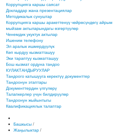
Коррупцияга каршы саясат
Докладдар жана презентациялар
Методикалык сунуштар
Коррупцияга каршы аракеттенүү чөйрөсүндөгү айрым
мыйзам актыларындагы өзгөртүүлөр
Ченемдик укуктук актылар
Ишеним телефону
Эл аралык ишмердүүлүк
Көп кырдуу кызматташуу
Эки тараптуу кызматташуу
Бош кызмат ордуна тандоо
КУЛАКТАНДЫРУУЛАР
Тандоого катышууга керектүү документтер
Тандоонун этаптары
Документтердин үлгүлөрү
Талапкерлер үчүн билдирүүлөр
Тандоонун жыйынтыгы
Квалификациялык талаптар
Башкысы
/
Жаңылыктар
/