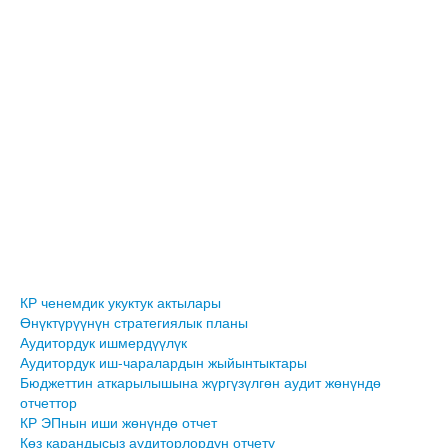
КР ченемдик укуктук актылары
Өнүктүрүүнүн стратегиялык планы
Аудитордук ишмердүүлүк
Аудитордук иш-чаралардын жыйынтыктары
Бюджеттин аткарылышына жүргүзүлгөн аудит жөнүндө
отчеттор
КР ЭПнын иши жөнүндө отчет
Көз карандысыз аудиторлордун отчету