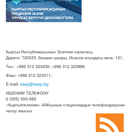
Кыргыз Республикасынын Эсептөө палатасы
Дареги: 720033, Бишкек шаары, Исанов атындагы көчө, 131.
Тел.: +996 312 323430; +996 312 323886
Факс: +996 312 323511;
E-mail:
esep@esep.kg
;
ИШЕНИМ ТЕЛЕФОНУ
0 (555) 500-985
«Кыргызтелеком» ААКсынын стационардык телефондорунан
чалуу акысыз