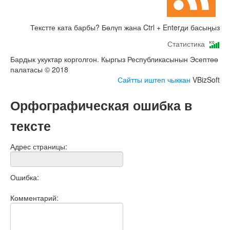
Текстте ката барбы? Бөлүп жана Ctrl + Enterди басыңыз
Статистика
Бардык укуктар корголгон. Кыргыз Республикасынын Эсептөө
палатасы © 2018
Сайтты иштеп чыккан
VBizSoft
Орфографическая ошибка в
тексте
Адрес страницы:
Ошибка:
Комментарий: