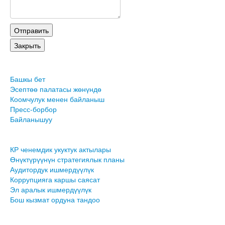
Башкы бет
Эсептөө палатасы жөнүндө
Коомчулук менен байланыш
Пресс-борбор
Байланышуу
КР ченемдик укуктук актылары
Өнүктүрүүнүн стратегиялык планы
Аудитордук ишмердүүлүк
Коррупцияга каршы саясат
Эл аралык ишмердүүлүк
Бош кызмат ордуна тандоо