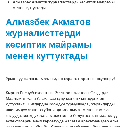
Алмазбек Акматов журналисттерди кесиптик майрамы
менен куттуктады
Алмазбек Акматов
журналисттерди
кесиптик майрамы
менен куттуктады
Урматтуу жалпыга маалымдоо каражаттарынын өкүлдөрү!
Кыргыз Республикасынын Эсептөө палатасы Сиздерди
Маалымат жана басма сөз күнү менен чын жүрөктөн
куттуктайт! Сиздердин коомдун турмушунда, жарандарды
ишенимдүү жана өз убагында маалымат менен камсыз
кылууда, коомдук жана мамлекетте болуп жаткан маанилүү
аспектилерди ачып көрсөтүүдө жасаган аракетиңиздер өлкө
үчүн зор ролду ойнойт. Сиздер коомубуздун айкындуулугуна