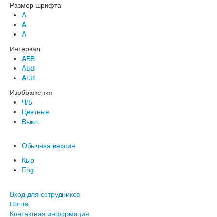
Размер шрифта
A
A
A
Интервал
AБВ
AБВ
AБВ
Изображения
Ч/Б
Цветные
Выкл.
Обычная версия
Кыр
Eng
Вход для сотрудников
Почта
Контактная информация