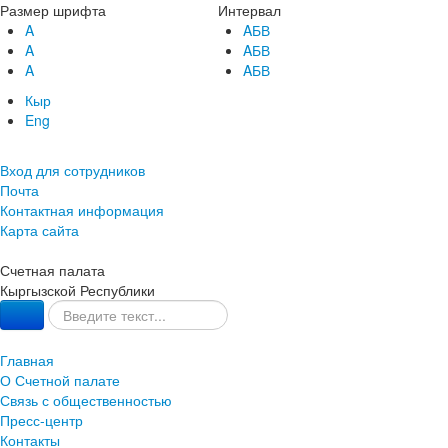
Размер шрифта
Интервал
A
AБВ
A
AБВ
A
AБВ
Кыр
Eng
Вход для сотрудников
Почта
Контактная информация
Карта сайта
Счетная палата
Кыргызской Республики
Главная
О Счетной палате
Связь с общественностью
Пресс-центр
Контакты