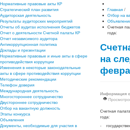
Нормативные правовые акты КР
Стратегический план развития
Главная
/
Аудиторская деятельность
Отбор на в
Результаты аудиторских мероприятий
Объявлени
Отчеты об аудитах исполнения бюджетов
Счетная па
Отчет о деятельности Счетной палаты КР
года:
Отчет независимого аудитора
Счетн
Антикоррупционная политика
Доклады и презентации
на сл
Нормативные правовые и иные акты в сфере
противодействия коррупции
февра
Изменения в некоторые законодательные
акты в сфере противодействия коррупции
Методические рекомендации
Телефон доверия
Международная деятельность
Информация о
Многостороннее сотрудничество
Просмотров
Двустороннее сотрудничество
Отбор на вакантную должность
Счетная палата
Этапы конкурса
го
Объявления
Документы, необходимые для участия в
- государствен