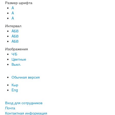
Размер шрифта
A
A
A
Интервал
AБВ
AБВ
AБВ
Изображения
Ч/Б
Цветные
Выкл.
Обычная версия
Кыр
Eng
Вход для сотрудников
Почта
Контактная информация