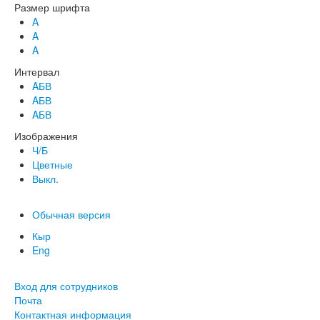
Размер шрифта
A
A
A
Интервал
AБВ
AБВ
AБВ
Изображения
Ч/Б
Цветные
Выкл.
Обычная версия
Кыр
Eng
Вход для сотрудников
Почта
Контактная информация