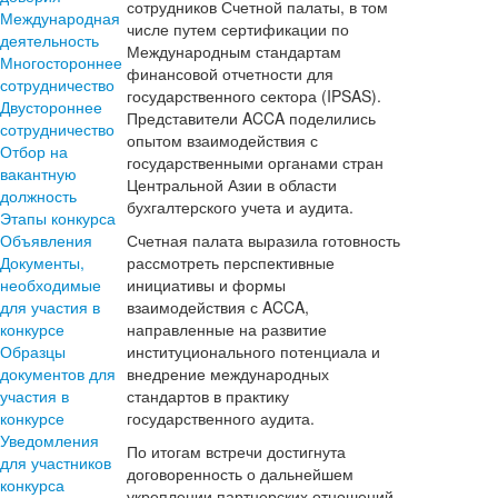
сотрудников Счетной палаты, в том
Международная
числе путем сертификации по
деятельность
Международным стандартам
Многостороннее
финансовой отчетности для
сотрудничество
государственного сектора (IPSAS).
Двустороннее
Представители ACCA поделились
сотрудничество
опытом взаимодействия с
Отбор на
государственными органами стран
вакантную
Центральной Азии в области
должность
бухгалтерского учета и аудита.
Этапы конкурса
Объявления
Счетная палата выразила готовность
Документы,
рассмотреть перспективные
необходимые
инициативы и формы
для участия в
взаимодействия с ACCA,
конкурсе
направленные на развитие
Образцы
институционального потенциала и
документов для
внедрение международных
участия в
стандартов в практику
конкурсе
государственного аудита.
Уведомления
По итогам встречи достигнута
для участников
договоренность о дальнейшем
конкурса
укреплении партнерских отношений