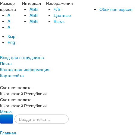
Размер
Интервал
Изображения
шрифта
AБВ
Ч/Б
Обычная версия
A
AБВ
Цветные
A
AБВ
Выкл.
A
Кыр
Eng
Вход для сотрудников
Почта
Контактная информация
Карта сайта
Счетная палата
Кыргызской Республики
Счетная палата
Кыргызской Республики
Меню
Главная