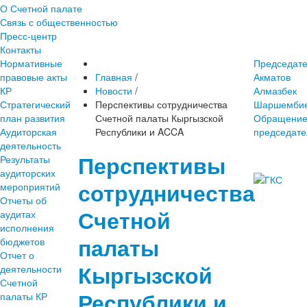
О Счетной палате
Связь с общественностью
Пресс-центр
Контакты
Нормативные
Председат
правовые акты
Главная
/
Акматов
КР
Новости
/
Алмазбек
Стратегический
Перспективы сотрудничества
Шаршембие
план развития
Счетной палаты Кыргызской
Обращени
Аудиторская
Республики и ACCA
председате
деятельность
Перспективы
Результаты
аудиторских
сотрудничества
мероприятий
Отчеты об
Счетной
аудитах
исполнения
палаты
бюджетов
Отчет о
Кыргызской
деятельности
Счетной
Республики и
палаты КР