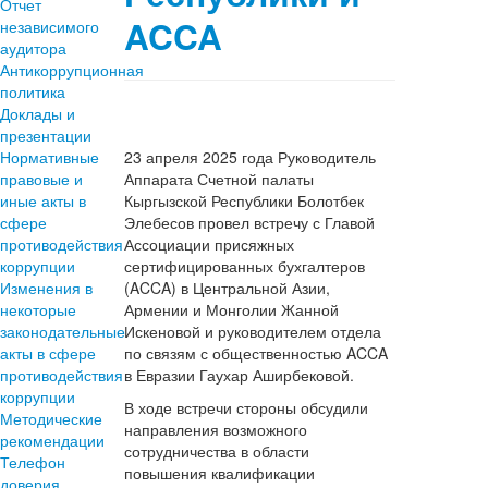
Отчет
ACCA
независимого
аудитора
Антикоррупционная
политика
Доклады и
презентации
Нормативные
23 апреля 2025 года Руководитель
правовые и
Аппарата Счетной палаты
иные акты в
Кыргызской Республики Болотбек
сфере
Элебесов провел встречу с Главой
противодействия
Ассоциации присяжных
коррупции
сертифицированных бухгалтеров
Изменения в
(ACCA) в Центральной Азии,
некоторые
Армении и Монголии Жанной
законодательные
Искеновой и руководителем отдела
акты в сфере
по связям с общественностью ACCA
противодействия
в Евразии Гаухар Аширбековой.
коррупции
В ходе встречи стороны обсудили
Методические
направления возможного
рекомендации
сотрудничества в области
Телефон
повышения квалификации
доверия