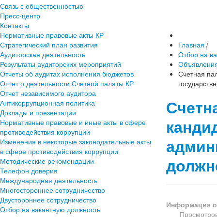
Связь с общественностью
Пресс-центр
Контакты
Нормативные правовые акты КР
Стратегический план развития
Главная
/
Аудиторская деятельность
Отбор на в
Результаты аудиторских мероприятий
Объявлени
Отчеты об аудитах исполнения бюджетов
Счетная па
Отчет о деятельности Счетной палаты КР
государств
Отчет независимого аудитора
Счетн
Антикоррупционная политика
Доклады и презентации
канди
Нормативные правовые и иные акты в сфере
противодействия коррупции
админ
Изменения в некоторые законодательные акты
в сфере противодействия коррупции
должн
Методические рекомендации
Телефон доверия
Международная деятельность
Многостороннее сотрудничество
Двустороннее сотрудничество
Информация о
Отбор на вакантную должность
Просмотров