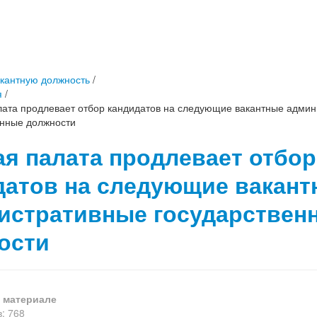
акантную должность
/
я
/
лата продлевает отбор кандидатов на следующие вакантные адми
енные должности
ая палата продлевает отбор
датов на следующие вакант
истративные государствен
ости
 материале
: 768