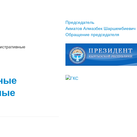
Председатель
Акматов Алмазбек Шаршембиевич
Обращение председателя
нистративные
ные
ные