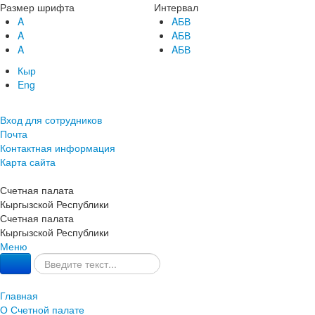
Размер шрифта
Интервал
A
AБВ
A
AБВ
A
AБВ
Кыр
Eng
Вход для сотрудников
Почта
Контактная информация
Карта сайта
Счетная палата
Кыргызской Республики
Счетная палата
Кыргызской Республики
Меню
Главная
О Счетной палате