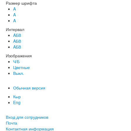
Размер шрифта
A
A
A
Интервал
AБВ
AБВ
AБВ
Изображения
Ч/Б
Цветные
Выкл.
Обычная версия
Кыр
Eng
Вход для сотрудников
Почта
Контактная информация