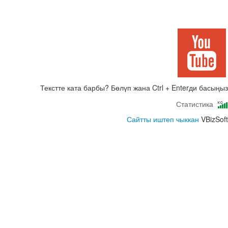
Текстте ката барбы? Бөлүп жана Ctrl + Enterди басыңыз
Статистика
Сайтты иштеп чыккан
VBizSoft