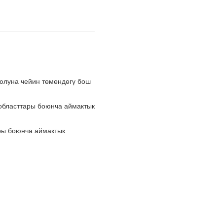
юлуна чейин төмөндөгү бош
областтары боюнча аймактык
ры боюнча аймактык