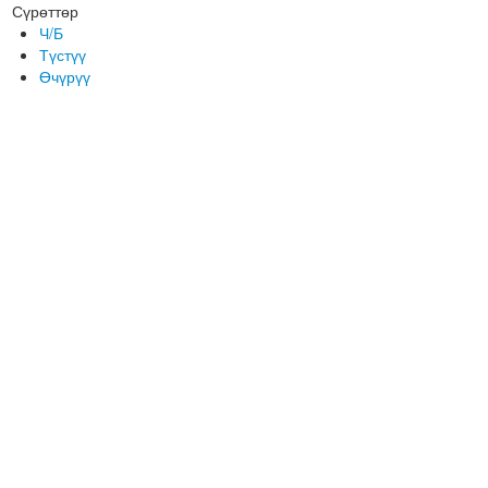
Сүрөттөр
Ч/Б
Түстүү
Өчүрүү