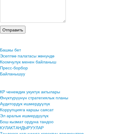
Башкы бет
Эсептөө палатасы жөнүндө
Коомчулук менен байланыш
Пресс-борбор
Байланышуу
КР ченемдик укуктук актылары
Өнүктүрүүнүн стратегиялык планы
Аудитордук ишмердүүлүк
Коррупцияга каршы саясат
Эл аралык ишмердүүлүк
Бош кызмат ордуна тандоо
КУЛАКТАНДЫРУУЛАР
Тандоого катышууга керектүү документтер