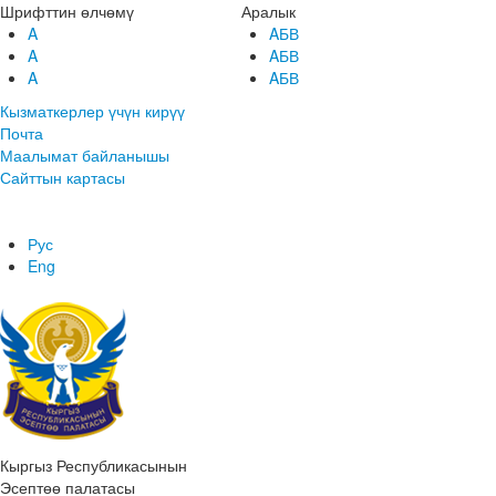
Шрифттин өлчөмү
Аралык
A
AБВ
A
AБВ
A
AБВ
Кызматкерлер үчүн кирүү
Почта
Маалымат байланышы
Сайттын картасы
Рус
Eng
Кыргыз Республикасынын
Эсептөө палатасы