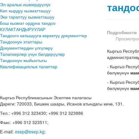
тандо
Эл аралык ишмердүүлүк
Көп кырдуу кызматташуу
Эки тараптуу кызматташуу
Бош кызмат ордуна тандоо
КУЛАКТАНДЫРУУЛАР
Подробности
Тандоого катышууга керектүү документтер
Просмотров
Тандоонун этаптары
Документтердин үлгүлөрү
Кыргыз Респуб
Талапкерлер үчүн билдирүүлөр
административ
Тандоонун жыйынтыгы
Квалификациялык талаптар
- Кыргыз Респ
бөлүмүнүн
мам
- Кыргыз Респ
бөлүмүнүн
мам
Кыргыз Республикасынын Эсептөө палатасы
Дареги: 720033, Бишкек шаары, Исанов атындагы көчө, 131.
Тел.: +996 312 323430; +996 312 323886
Факс: +996 312 323511;
E-mail:
esep@esep.kg
;