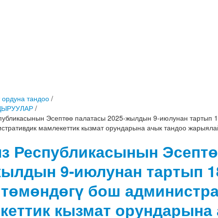
 ордуна тандоо
/
ДЫРУУЛАР
/
публикасынын Эсептөө палатасы 2025-жылдын 9-июлунан тартып 1
стративдик мамлекеттик кызмат орундарына ачык тандоо жарыяла
з Республикасынын Эсептө
жылдын 9-июлунан тартып 1
 төмөндөгү бош администр
кеттик кызмат орундарына