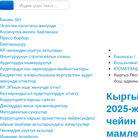
Башкы бет
Эсептөө палатасы жөнүндө
Коомчулук менен байланыш
Пресс-борбор
Байланышуу
КР ченемдик укуктук актылары
Өнүктүрүүнүн стратегиялык планы
Башкысы
/
Аудитордук ишмердүүлүк
Бош кызмат
Аудитордук иш-чаралардын жыйынтыктары
КУЛАКТАН
Бюджеттин аткарылышына жүргүзүлгөн аудит
Кыргыз Рес
жөнүндө отчеттор
бош админи
КР ЭПнын иши жөнүндө отчет
Кыргы
Көз карандысыз аудиторлордун отчету
Коррупцияга каршы саясат
2025-
Докладдар жана презентациялар
Методикалык сунуштар
чейин
Коррупцияга каршы аракеттенүү чөйрөсүндөгү
айрым мыйзам актыларындагы өзгөртүүлөр
мамле
Ченемдик укуктук актылар
Ишеним телефону