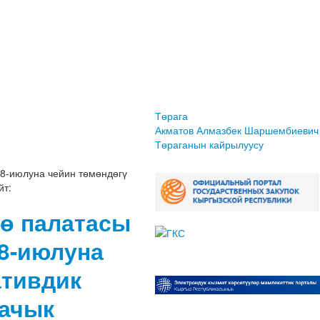
Төрага
Акматов Алмазбек Шаршембиевич
Төраганын кайрылуусу
8-июлуна чейин төмөндөгү
йт:
ө палатасы
8-июлуна
ативдик
 ачык