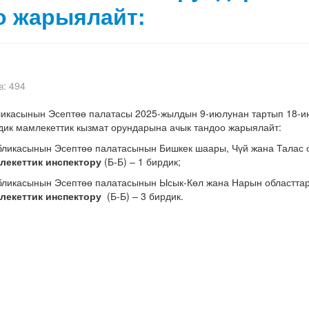
о жарыялайт:
: 494
ликасынын Эсептөө палатасы 2025-жылдын 9-июлунан тартып 18-и
дик мамлекеттик кызмат орундарына ачык тандоо жарыялайт:
убликасынын Эсептөө палатасынын Бишкек шаары, Чүй жана Талас 
лекеттик инспектору
(Б-Б) – 1 бирдик;
убликасынын Эсептөө палатасынын Ысык-Көл жана Нарын областта
лекеттик инспектору
(Б-Б) – 3 бирдик.