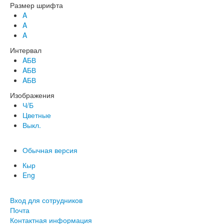
Размер шрифта
A
A
A
Интервал
AБВ
AБВ
AБВ
Изображения
Ч/Б
Цветные
Выкл.
Обычная версия
Кыр
Eng
Вход для сотрудников
Почта
Контактная информация