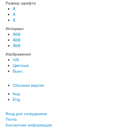
Размер шрифта
A
A
A
Интервал
AБВ
AБВ
AБВ
Изображения
Ч/Б
Цветные
Выкл.
Обычная версия
Кыр
Eng
Вход для сотрудников
Почта
Контактная информация