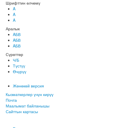
Шрифттин өлчөмү
A
A
A
Аралык
AБВ
AБВ
AБВ
Сүрөттөр
Ч/Б
Түстүү
Өчүрүү
Жөнөкөй версия
Кызматкерлер үчүн кирүү
Почта
Маалымат байланышы
Сайттын картасы