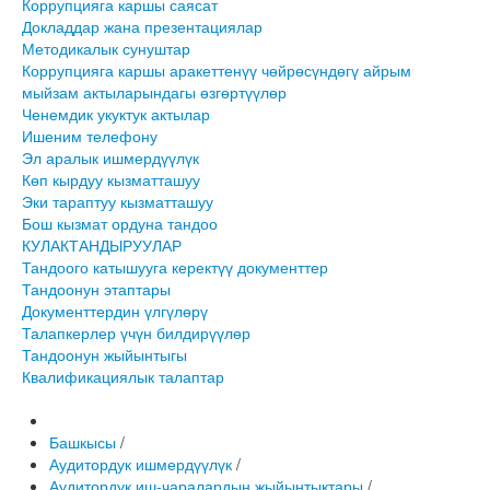
Коррупцияга каршы саясат
Докладдар жана презентациялар
Методикалык сунуштар
Коррупцияга каршы аракеттенүү чөйрөсүндөгү айрым
мыйзам актыларындагы өзгөртүүлөр
Ченемдик укуктук актылар
Ишеним телефону
Эл аралык ишмердүүлүк
Көп кырдуу кызматташуу
Эки тараптуу кызматташуу
Бош кызмат ордуна тандоо
КУЛАКТАНДЫРУУЛАР
Тандоого катышууга керектүү документтер
Тандоонун этаптары
Документтердин үлгүлөрү
Талапкерлер үчүн билдирүүлөр
Тандоонун жыйынтыгы
Квалификациялык талаптар
Башкысы
/
Аудитордук ишмердүүлүк
/
Аудитордук иш-чаралардын жыйынтыктары
/