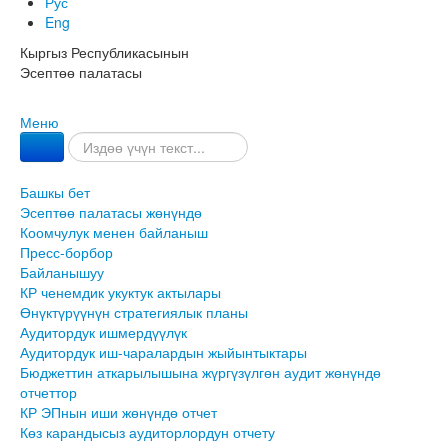
Рус
Eng
Кыргыз Республикасынын
Эсептөө палатасы
Меню
Башкы бет
Эсептөө палатасы жөнүндө
Коомчулук менен байланыш
Пресс-борбор
Байланышуу
КР ченемдик укуктук актылары
Өнүктүрүүнүн стратегиялык планы
Аудитордук ишмердүүлүк
Аудитордук иш-чаралардын жыйынтыктары
Бюджеттин аткарылышына жүргүзүлгөн аудит жөнүндө
отчеттор
КР ЭПнын иши жөнүндө отчет
Көз карандысыз аудиторлордун отчету