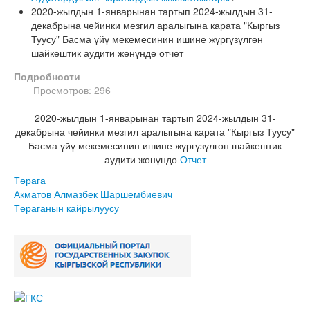
2020-жылдын 1-январынан тартып 2024-жылдын 31-
декабрына чейинки мезгил аралыгына карата "Кыргыз
Туусу" Басма үйү мекемесинин ишине жүргүзүлгөн
шайкештик аудити жөнүндө отчет
Подробности
Просмотров: 296
2020-жылдын 1-январынан тартып 2024-жылдын 31-
декабрына чейинки мезгил аралыгына карата "Кыргыз Туусу"
Басма үйү мекемесинин ишине жүргүзүлгөн шайкештик
аудити жөнүндө
Отчет
Төрага
Акматов Алмазбек Шаршембиевич
Төраганын кайрылуусу