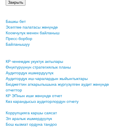
Башкы бет
Эсептөө палатасы жөнүндө
Коомчулук менен байланыш
Пресс-борбор
Байланышуу
КР ченемдик укуктук актылары
Өнүктүрүүнүн стратегиялык планы
Аудитордук ишмердүүлүк
Аудитордук иш-чаралардын жыйынтыктары
Бюджеттин аткарылышына жүргүзүлгөн аудит жөнүндө
отчеттор
КР ЭПнын иши жөнүндө отчет
Көз карандысыз аудиторлордун отчету
Коррупцияга каршы саясат
Эл аралык ишмердүүлүк
Бош кызмат ордуна тандоо