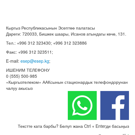
Кыргыз Республикасынын Эсептөө палатасы
Дареги: 720033, Бишкек шаары, Исанов атындагы көчө, 131.
Тел.: +996 312 323430; +996 312 323886
Факс: +996 312 323511;
E-mail:
esep@esep.kg
;
ИШЕНИМ ТЕЛЕФОНУ
0 (555) 500-985
«Кыргызтелеком» ААКсынын стационардык телефондорунан
чалуу акысыз
Текстте ката барбы? Бөлүп жана Ctrl + Enterди басыңыз