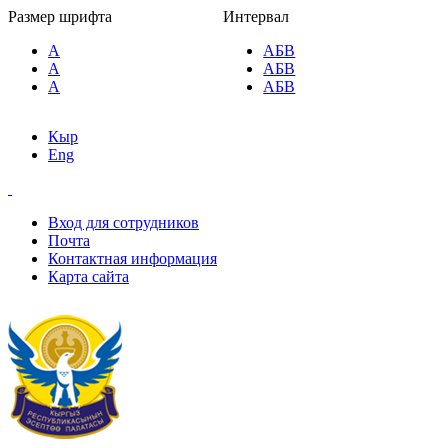
Размер шрифта
Интервал
A
AБВ
A
AБВ
A
AБВ
Кыр
Eng
Вход для сотрудников
Почта
Контактная информация
Карта сайта