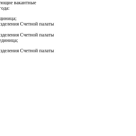
дующие вакантные
года:
диница;
зделения Счетной палаты
зделения Счетной палаты
единица;
зделения Счетной палаты