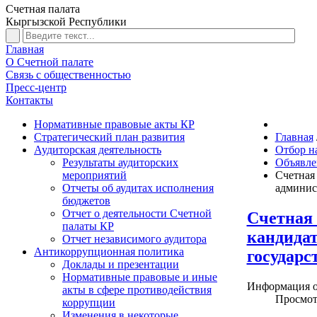
Счетная палата
Кыргызской Республики
Главная
О Счетной палате
Связь с общественностью
Пресс-центр
Контакты
Нормативные правовые акты КР
Стратегический план развития
Главная
Аудиторская деятельность
Отбор н
Результаты аудиторских
Объявле
мероприятий
Счетная
Отчеты об аудитах исполнения
админист
бюджетов
Отчет о деятельности Счетной
Счетная 
палаты КР
кандида
Отчет независимого аудитора
Антикоррупционная политика
государс
Доклады и презентации
Нормативные правовые и иные
Информация о
акты в сфере противодействия
Просмот
коррупции
Изменения в некоторые