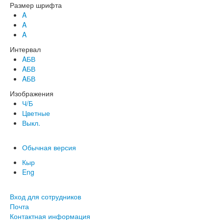
Размер шрифта
A
A
A
Интервал
AБВ
AБВ
AБВ
Изображения
Ч/Б
Цветные
Выкл.
Обычная версия
Кыр
Eng
Вход для сотрудников
Почта
Контактная информация