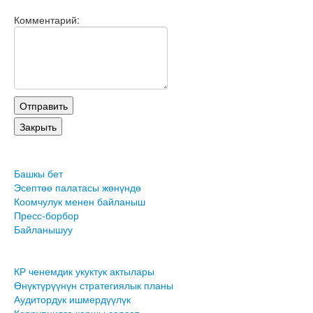
Комментарий:
Башкы бет
Эсептөө палатасы жөнүндө
Коомчулук менен байланыш
Пресс-борбор
Байланышуу
КР ченемдик укуктук актылары
Өнүктүрүүнүн стратегиялык планы
Аудитордук ишмердүүлүк