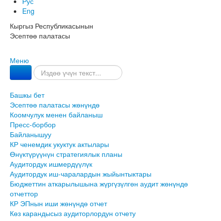
Рус
Eng
Кыргыз Республикасынын
Эсептөө палатасы
Меню
Башкы бет
Эсептөө палатасы жөнүндө
Коомчулук менен байланыш
Пресс-борбор
Байланышуу
КР ченемдик укуктук актылары
Өнүктүрүүнүн стратегиялык планы
Аудитордук ишмердүүлүк
Аудитордук иш-чаралардын жыйынтыктары
Бюджеттин аткарылышына жүргүзүлгөн аудит жөнүндө
отчеттор
КР ЭПнын иши жөнүндө отчет
Көз карандысыз аудиторлордун отчету