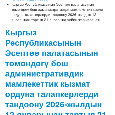
Кыргыз Республикасынын Эсептөө палатасынын
төмөндөгү бош административдик мамлекеттик кызмат
ордуна талапкерлерди тандоону 2026-жылдын 12-
январынан тартып 21-январына чейин жарыяланат:
Кыргыз
Республикасынын
Эсептөө палатасынын
төмөндөгү бош
административдик
мамлекеттик кызмат
ордуна талапкерлерди
тандоону 2026-жылдын
12-январынан тартып 21-