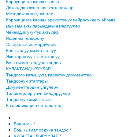
Коррупцияга каршы саясат
Докладдар жана презентациялар
Методикалык сунуштар
Коррупцияга каршы аракеттенүү чөйрөсүндөгү айрым
мыйзам актыларындагы өзгөртүүлөр
Ченемдик укуктук актылар
Ишеним телефону
Эл аралык ишмердүүлүк
Көп кырдуу кызматташуу
Эки тараптуу кызматташуу
Бош кызмат ордуна тандоо
КУЛАКТАНДЫРУУЛАР
Тандоого катышууга керектүү документтер
Тандоонун этаптары
Документтердин үлгүлөрү
Талапкерлер үчүн билдирүүлөр
Тандоонун жыйынтыгы
Квалификациялык талаптар
Башкысы
/
Бош кызмат ордуна тандоо
/
КУЛАКТАНДЫРУУЛАР
/