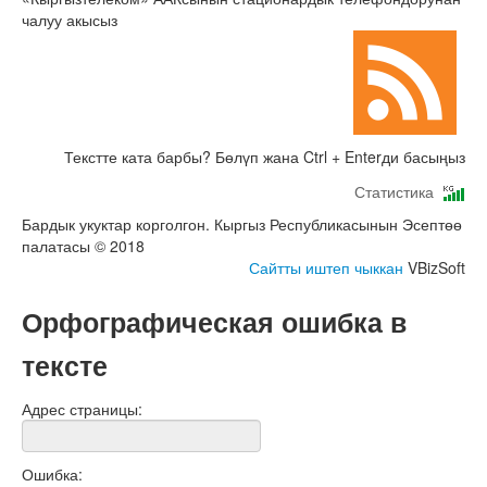
чалуу акысыз
Текстте ката барбы? Бөлүп жана Ctrl + Enterди басыңыз
Статистика
Бардык укуктар корголгон. Кыргыз Республикасынын Эсептөө
палатасы © 2018
Сайтты иштеп чыккан
VBizSoft
Орфографическая ошибка в
тексте
Адрес страницы:
Ошибка: