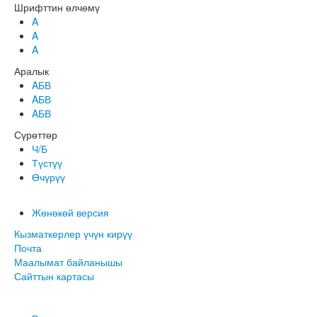
Шрифттин өлчөмү
A
A
A
Аралык
AБВ
AБВ
AБВ
Сүрөттөр
Ч/Б
Түстүү
Өчүрүү
Жөнөкөй версия
Кызматкерлер үчүн кирүү
Почта
Маалымат байланышы
Сайттын картасы