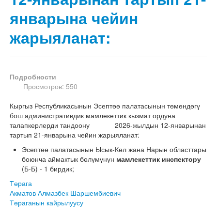
январына чейин
жарыяланат:
Подробности
Просмотров: 550
Кыргыз Республикасынын Эсептөө палатасынын төмөндөгү
бош административдик мамлекеттик кызмат ордуна
талапкерлерди тандоону 2026-жылдын 12-январынан
тартып 21-январына чейин жарыяланат:
Эсептөө палатасынын Ысык-Көл жана Нарын областтары
боюнча аймактык бөлүмүнүн
мамлекеттик инспектору
(Б-Б) - 1 бирдик;
Төрага
Акматов Алмазбек Шаршембиевич
Төраганын кайрылуусу