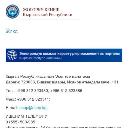
Кыргыз Республикасынын Эсептөө палатасы
Дареги: 720033, Бишкек шаары, Исанов атындагы көчө, 131.
Тел.: +996 312 323430; +996 312 323886
Факс: +996 312 323511;
E-mail:
esep@esep.kg
;
ИШЕНИМ ТЕЛЕФОНУ
0 (555) 500-985
«Кыргызтелеком» ААКсынын стационардык телефондорунан