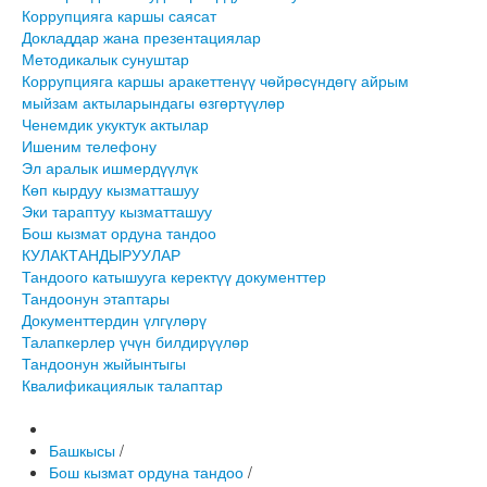
Коррупцияга каршы саясат
Докладдар жана презентациялар
Методикалык сунуштар
Коррупцияга каршы аракеттенүү чөйрөсүндөгү айрым
мыйзам актыларындагы өзгөртүүлөр
Ченемдик укуктук актылар
Ишеним телефону
Эл аралык ишмердүүлүк
Көп кырдуу кызматташуу
Эки тараптуу кызматташуу
Бош кызмат ордуна тандоо
КУЛАКТАНДЫРУУЛАР
Тандоого катышууга керектүү документтер
Тандоонун этаптары
Документтердин үлгүлөрү
Талапкерлер үчүн билдирүүлөр
Тандоонун жыйынтыгы
Квалификациялык талаптар
Башкысы
/
Бош кызмат ордуна тандоо
/