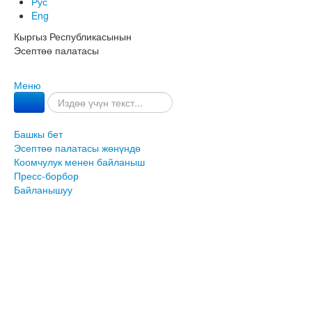
Рус
Eng
Кыргыз Республикасынын
Эсептөө палатасы
Меню
Башкы бет
Эсептөө палатасы жөнүндө
Коомчулук менен байланыш
Пресс-борбор
Байланышуу