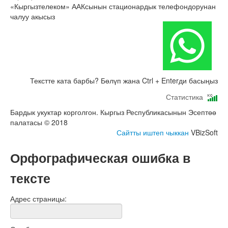
«Кыргызтелеком» ААКсынын стационардык телефондорунан
чалуу акысыз
Текстте ката барбы? Бөлүп жана Ctrl + Enterди басыңыз
Статистика
Бардык укуктар корголгон. Кыргыз Республикасынын Эсептөө
палатасы © 2018
Сайтты иштеп чыккан
VBizSoft
Орфографическая ошибка в
тексте
Адрес страницы: