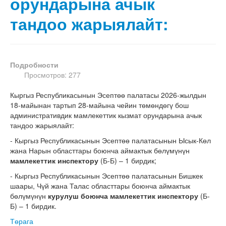
орундарына ачык
тандоо жарыялайт:
Подробности
Просмотров: 277
Кыргыз Республикасынын Эсептөө палатасы 2026-жылдын
18-майынан тартып 28-майына чейин төмөндөгү бош
административдик мамлекеттик кызмат орундарына ачык
тандоо жарыялайт:
- Кыргыз Республикасынын Эсептөө палатасынын Ысык-Көл
жана Нарын областтары боюнча аймактык бөлүмүнүн
мамлекеттик инспектору
(Б-Б) – 1 бирдик;
- Кыргыз Республикасынын Эсептөө палатасынын Бишкек
шаары, Чүй жана Талас областтары боюнча аймактык
бөлүмүнүн
курулуш боюнча
мамлекеттик инспектору
(Б-
Б) – 1 бирдик.
Төрага