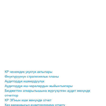
КР ченемдик укуктук актылары
Өнүктүрүүнүн стратегиялык планы
Аудитордук ишмердүүлүк
Аудитордук иш-чаралардын жыйынтыктары
Бюджеттин аткарылышына жүргүзүлгөн аудит жөнүндө
отчеттор
КР ЭПнын иши жөнүндө отчет
Көз карандысыз аудиторлордун отчету