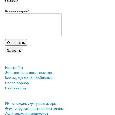
Ошибка:
Комментарий:
Башкы бет
Эсептөө палатасы жөнүндө
Коомчулук менен байланыш
Пресс-борбор
Байланышуу
КР ченемдик укуктук актылары
Өнүктүрүүнүн стратегиялык планы
Аудитордук ишмердүүлүк