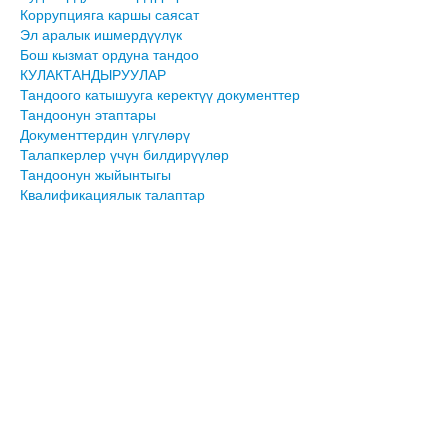
Коррупцияга каршы саясат
Эл аралык ишмердүүлүк
Бош кызмат ордуна тандоо
КУЛАКТАНДЫРУУЛАР
Тандоого катышууга керектүү документтер
Тандоонун этаптары
Документтердин үлгүлөрү
Талапкерлер үчүн билдирүүлөр
Тандоонун жыйынтыгы
Квалификациялык талаптар