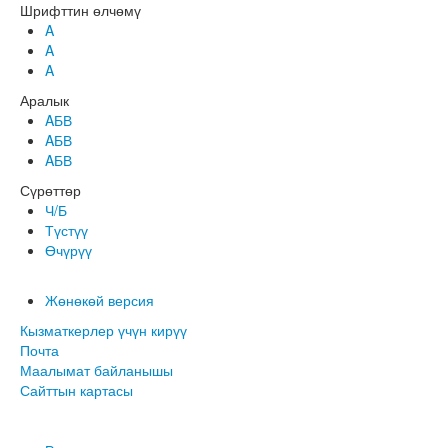
Шрифттин өлчөмү
A
A
A
Аралык
AБВ
AБВ
AБВ
Сүрөттөр
Ч/Б
Түстүү
Өчүрүү
Жөнөкөй версия
Кызматкерлер үчүн кирүү
Почта
Маалымат байланышы
Сайттын картасы