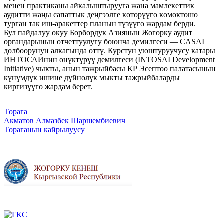
менен практиканы айкалыштырууга жана мамлекеттик
аудитти жаңы сапаттык деңгээлге көтөрүүгө көмөктөшө
турган так иш-аракеттер планын түзүүгө жардам берди.
Бул пайдалуу окуу Борбордук Азиянын Жогорку аудит
органдарынын отчеттуулугу боюнча демилгеси — CASAI
долбоорунун алкагында өттү. Курстун уюштуруучусу катары
ИНТОСАИнин өнүктүрүү демилгеси (INTOSAI Development
Initiative) чыкты, анын тажрыйбасы КР Эсептөө палатасынын
күнүмдүк ишине дүйнөлүк мыкты тажрыйбаларды
киргизүүгө жардам берет.
Төрага
Акматов Алмазбек Шаршембиевич
Төраганын кайрылуусу