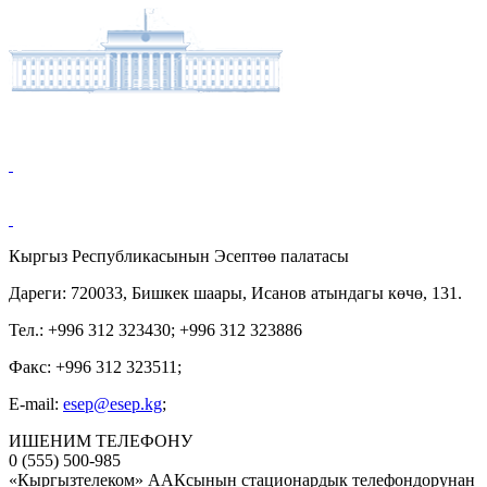
Кыргыз Республикасынын Эсептөө палатасы
Дареги: 720033, Бишкек шаары, Исанов атындагы көчө, 131.
Тел.: +996 312 323430; +996 312 323886
Факс: +996 312 323511;
E-mail:
esep@esep.kg
;
ИШЕНИМ ТЕЛЕФОНУ
0 (555) 500-985
«Кыргызтелеком» ААКсынын стационардык телефондорунан