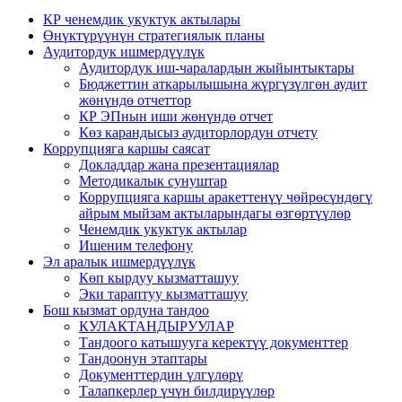
КР ченемдик укуктук актылары
Өнүктүрүүнүн стратегиялык планы
Аудитордук ишмердүүлүк
Аудитордук иш-чаралардын жыйынтыктары
Бюджеттин аткарылышына жүргүзүлгөн аудит
жөнүндө отчеттор
КР ЭПнын иши жөнүндө отчет
Көз карандысыз аудиторлордун отчету
Коррупцияга каршы саясат
Докладдар жана презентациялар
Методикалык сунуштар
Коррупцияга каршы аракеттенүү чөйрөсүндөгү
айрым мыйзам актыларындагы өзгөртүүлөр
Ченемдик укуктук актылар
Ишеним телефону
Эл аралык ишмердүүлүк
Көп кырдуу кызматташуу
Эки тараптуу кызматташуу
Бош кызмат ордуна тандоо
КУЛАКТАНДЫРУУЛАР
Тандоого катышууга керектүү документтер
Тандоонун этаптары
Документтердин үлгүлөрү
Талапкерлер үчүн билдирүүлөр