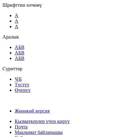
Шрифттин өлчөмү
A
A
A
Аралык
AБВ
AБВ
AБВ
Сүрөттөр
Ч/Б
Түстүү
Өчүрүү
Жөнөкөй версия
Кызматкерлер үчүн кирүү
Почта
Маалымат байланышы