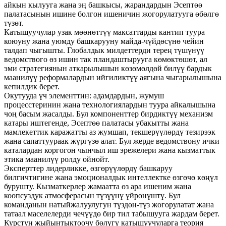
айкын кылууга жана эң башкысы, жарандардын Эсептөө
палатасынын ишине болгон ишеничин жогорулатууга өбөлгө
түзөт.
Катышуучулар узак мөөнөттүү максаттарды кантип туура
коюуну жана уюмду башкарууну майда-чүйдөсүнө чейин
талдап чыгышты. Глобалдык милдеттерди терең түшүнүү
ведомствого өз ишин так пландаштырууга көмөктөшөт, ал
эми стратегиянын аткарылышын көзөмөлдөй билүү бардык
маанилүү реформалардын ийгиликтүү аягына чыгарылышына
кепилдик берет.
Окутууда үч элементтин: адамдардын, жумуш
процесстеринин жана технологиялардын туура айкалышына
чоң басым жасалды. Бул компоненттер бирдиктүү механизм
катары иштегенде, Эсептөө палатасы убакытты жана
мамлекеттик каражатты аз жумшап, текшерүүлөрдү тезирээк
жана сапаттуураак жүргүзө алат. Бул жерде ведомствону ички
каталардан коргогон чынчыл иш эрежелери жана кызматтык
этика маанилүү ролду ойнойт.
Эксперттер лидерликке, өзгөрүүлөрдү башкаруу
билгичтигине жана эмоционалдык интеллектке өзгөчө көңүл
бурушту. Кызматкерлер жамаатта өз ара ишеним жана
коопсуздук атмосферасын түзүүнү үйрөнүштү. Бул
команданын натыйжалуулугун түздөн-түз жогорулатат жана
татаал маселелерди чечүүдө бир тил табышууга жардам берет.
Курстун жыйынтыктоочу бөлүгү катышуучуларга теория