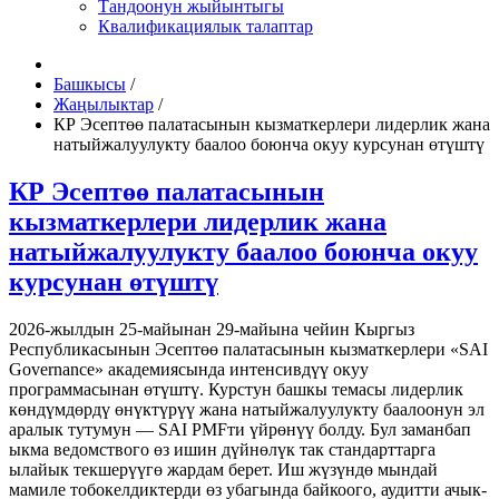
Тандоонун жыйынтыгы
Квалификациялык талаптар
Башкысы
/
Жаңылыктар
/
КР Эсептөө палатасынын кызматкерлери лидерлик жана
натыйжалуулукту баалоо боюнча окуу курсунан өтүштү
КР Эсептөө палатасынын
кызматкерлери лидерлик жана
натыйжалуулукту баалоо боюнча окуу
курсунан өтүштү
2026-жылдын 25-майынан 29-майына чейин Кыргыз
Республикасынын Эсептөө палатасынын кызматкерлери «SAI
Governance» академиясында интенсивдүү окуу
программасынан өтүштү. Курстун башкы темасы лидерлик
көндүмдөрдү өнүктүрүү жана натыйжалуулукту баалоонун эл
аралык тутумун — SAI PMFти үйрөнүү болду. Бул заманбап
ыкма ведомствого өз ишин дүйнөлүк так стандарттарга
ылайык текшерүүгө жардам берет. Иш жүзүндө мындай
мамиле тобокелдиктерди өз убагында байкоого, аудитти ачык-