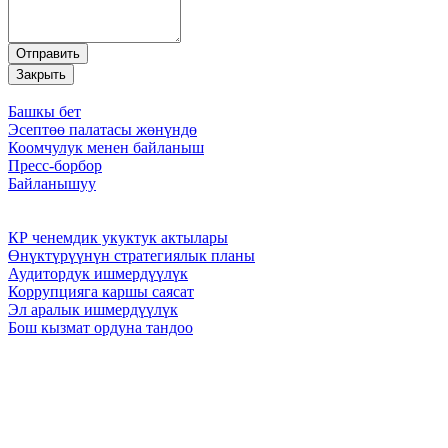
Башкы бет
Эсептөө палатасы жөнүндө
Коомчулук менен байланыш
Пресс-борбор
Байланышуу
КР ченемдик укуктук актылары
Өнүктүрүүнүн стратегиялык планы
Аудитордук ишмердүүлүк
Коррупцияга каршы саясат
Эл аралык ишмердүүлүк
Бош кызмат ордуна тандоо