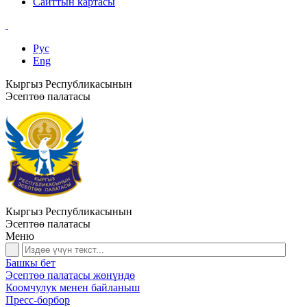
Сайттын картасы
Рус
Eng
Кыргыз Республикасынын
Эсептөө палатасы
Кыргыз Республикасынын
Эсептөө палатасы
Меню
Башкы бет
Эсептөө палатасы жөнүндө
Коомчулук менен байланыш
Пресс-борбор