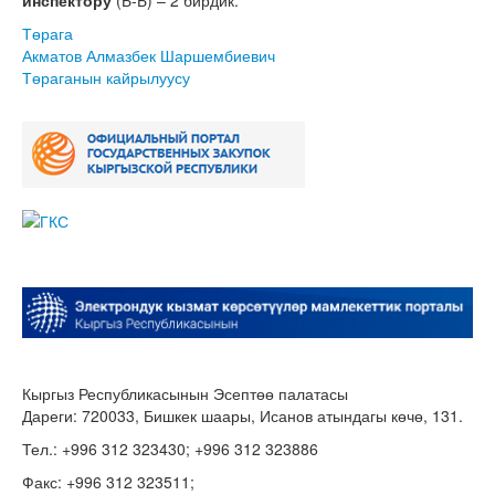
инспектору
(Б-Б) – 2 бирдик.
Төрага
Акматов Алмазбек Шаршембиевич
Төраганын кайрылуусу
Кыргыз Республикасынын Эсептөө палатасы
Дареги: 720033, Бишкек шаары, Исанов атындагы көчө, 131.
Тел.: +996 312 323430; +996 312 323886
Факс: +996 312 323511;