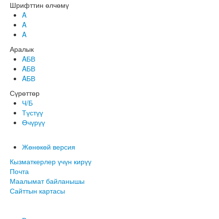
Шрифттин өлчөмү
A
A
A
Аралык
AБВ
AБВ
AБВ
Сүрөттөр
Ч/Б
Түстүү
Өчүрүү
Жөнөкөй версия
Кызматкерлер үчүн кирүү
Почта
Маалымат байланышы
Сайттын картасы