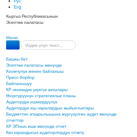
Рус
Eng
Кыргыз Республикасынын
Эсептөө палатасы
Меню
Башкы бет
Эсептөө палатасы жөнүндө
Коомчулук менен байланыш
Пресс-борбор
Байланышуу
КР ченемдик укуктук актылары
Өнүктүрүүнүн стратегиялык планы
Аудитордук ишмердүүлүк
Аудитордук иш-чаралардын жыйынтыктары
Бюджеттин аткарылышына жүргүзүлгөн аудит жөнүндө
отчеттор
КР ЭПнын иши жөнүндө отчет
Көз карандысыз аудиторлордун отчету