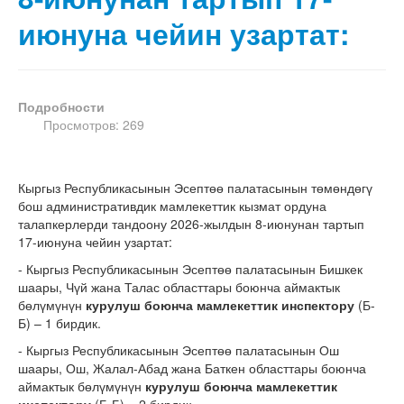
июнуна чейин узартат:
Подробности
Просмотров: 269
Кыргыз Республикасынын Эсептөө палатасынын төмөндөгү
бош административдик мамлекеттик кызмат ордуна
талапкерлерди тандоону 2026-жылдын 8-июнунан тартып
17-июнуна чейин узартат:
- Кыргыз Республикасынын Эсептөө палатасынын Бишкек
шаары, Чүй жана Талас областтары боюнча аймактык
бөлүмүнүн
курулуш боюнча мамлекеттик инспектору
(Б-
Б) – 1 бирдик.
- Кыргыз Республикасынын Эсептөө палатасынын Ош
шаары, Ош, Жалал-Абад жана Баткен областтары боюнча
аймактык бөлүмүнүн
курулуш боюнча мамлекеттик