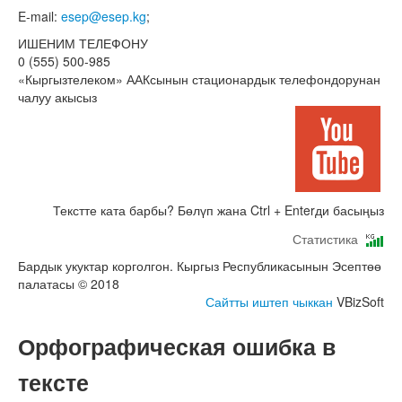
E-mail:
esep@esep.kg
;
ИШЕНИМ ТЕЛЕФОНУ
0 (555) 500-985
«Кыргызтелеком» ААКсынын стационардык телефондорунан
чалуу акысыз
Текстте ката барбы? Бөлүп жана Ctrl + Enterди басыңыз
Статистика
Бардык укуктар корголгон. Кыргыз Республикасынын Эсептөө
палатасы © 2018
Сайтты иштеп чыккан
VBizSoft
Орфографическая ошибка в
тексте