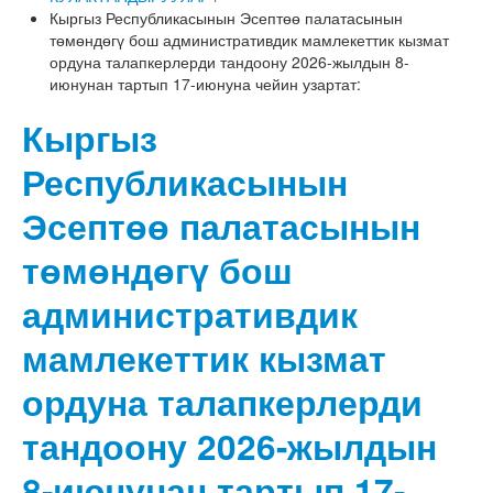
Кыргыз Республикасынын Эсептөө палатасынын
төмөндөгү бош административдик мамлекеттик кызмат
ордуна талапкерлерди тандоону 2026-жылдын 8-
июнунан тартып 17-июнуна чейин узартат:
Кыргыз
Республикасынын
Эсептөө палатасынын
төмөндөгү бош
административдик
мамлекеттик кызмат
ордуна талапкерлерди
тандоону 2026-жылдын
8-июнунан тартып 17-