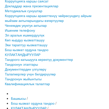
Коррупцияга каршы саясат
Докладдар жана презентациялар
Методикалык сунуштар
Коррупцияга каршы аракеттенүү чөйрөсүндөгү айрым
мыйзам актыларындагы өзгөртүүлөр
Ченемдик укуктук актылар
Ишеним телефону
Эл аралык ишмердүүлүк
Көп кырдуу кызматташуу
Эки тараптуу кызматташуу
Бош кызмат ордуна тандоо
КУЛАКТАНДЫРУУЛАР
Тандоого катышууга керектүү документтер
Тандоонун этаптары
Документтердин үлгүлөрү
Талапкерлер үчүн билдирүүлөр
Тандоонун жыйынтыгы
Квалификациялык талаптар
Башкысы
/
Бош кызмат ордуна тандоо
/
КУЛАКТАНДЫРУУЛАР
/