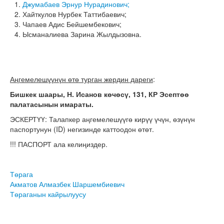
Джумабаев Эрнур Нурадинович;
Хайткулов Нурбек Таттибаевич;
Чапаев Адис Бейшембекович;
Ысманалиева Зарина Жылдызовна.
Аңгемелешүүнүн өтө турган жердин дареги
:
Бишкек шаары, Н. Исанов көчөсү, 131, КР Эсептөө
палатасынын имараты.
ЭСКЕРТҮҮ: Талапкер аңгемелешүүгө кирүү үчүн, өзүнүн
паспортунун (ID) негизинде каттоодон өтөт.
!!! ПАСПОРТ ала келиңиздер.
Төрага
Акматов Алмазбек Шаршембиевич
Төраганын кайрылуусу