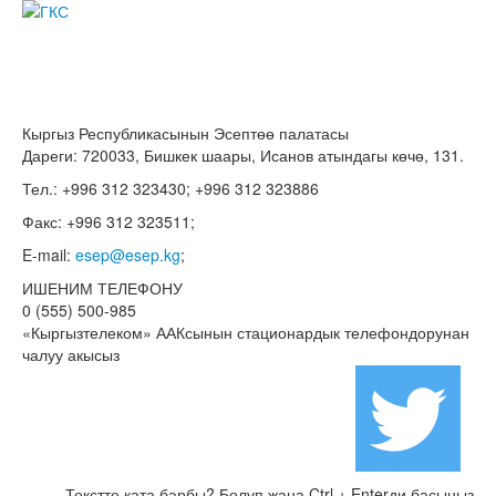
Кыргыз Республикасынын Эсептөө палатасы
Дареги: 720033, Бишкек шаары, Исанов атындагы көчө, 131.
Тел.: +996 312 323430; +996 312 323886
Факс: +996 312 323511;
E-mail:
esep@esep.kg
;
ИШЕНИМ ТЕЛЕФОНУ
0 (555) 500-985
«Кыргызтелеком» ААКсынын стационардык телефондорунан
чалуу акысыз
Текстте ката барбы? Бөлүп жана Ctrl + Enterди басыңыз