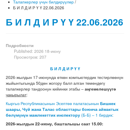
Талапкерлер үчүн билдирүүлөр
/
Б И Л Д И Р Ү Ү 22.06.2026
Б И Л Д И Р Ү Ү 22.06.2026
Подробности
Published: 2026 18-июну
Просмотров: 207
Б И Л Д И Р Ү Ү
2026-жылдын 17-июнунда өткөн компьютердик тестирлөөнүн
жыйынтыгында 50дөн жогору балл алган төмөндөгү
талапкерлер тандоонун кийинки этабы –
аңгемелешүүгө
чакырылат
:
Кыргыз Республикасынын Эсептөө палатасынын
Бишкек
шаары, Чүй жана Талас областтары боюнча аймактык
бөлүмүнүн
мамлекеттик инспектору
(Б-Б) – 1 бирдик:
2026-жылдын 22-июну, башталышы саат 15.00: