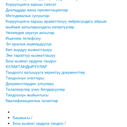
Коррупцияга каршы саясат
Докладдар жана презентациялар
Методикалык сунуштар
Коррупцияга каршы аракеттенүү чөйрөсүндөгү айрым
мыйзам актыларындагы өзгөртүүлөр
Ченемдик укуктук актылар
Ишеним телефону
Эл аралык ишмердүүлүк
Көп кырдуу кызматташуу
Эки тараптуу кызматташуу
Бош кызмат ордуна тандоо
КУЛАКТАНДЫРУУЛАР
Тандоого катышууга керектүү документтер
Тандоонун этаптары
Документтердин үлгүлөрү
Талапкерлер үчүн билдирүүлөр
Тандоонун жыйынтыгы
Квалификациялык талаптар
Башкысы
/
Бош кызмат ордуна тандоо
/