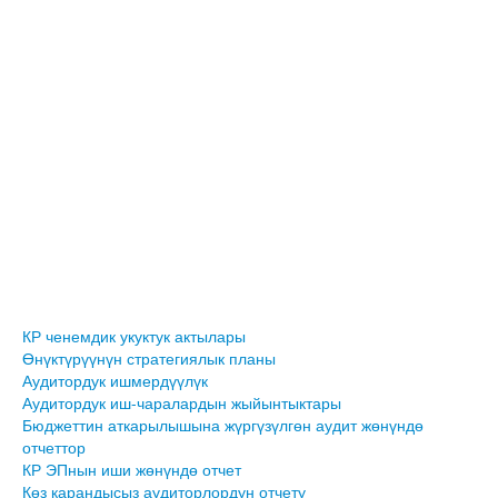
КР ченемдик укуктук актылары
Өнүктүрүүнүн стратегиялык планы
Аудитордук ишмердүүлүк
Аудитордук иш-чаралардын жыйынтыктары
Бюджеттин аткарылышына жүргүзүлгөн аудит жөнүндө
отчеттор
КР ЭПнын иши жөнүндө отчет
Көз карандысыз аудиторлордун отчету