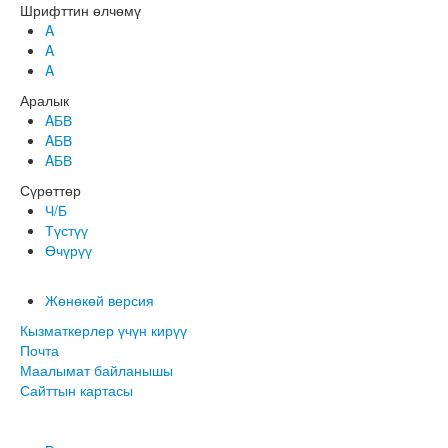
Шрифттин өлчөмү
A
A
A
Аралык
AБВ
AБВ
AБВ
Сүрөттөр
Ч/Б
Түстүү
Өчүрүү
Жөнөкөй версия
Кызматкерлер үчүн кирүү
Почта
Маалымат байланышы
Сайттын картасы