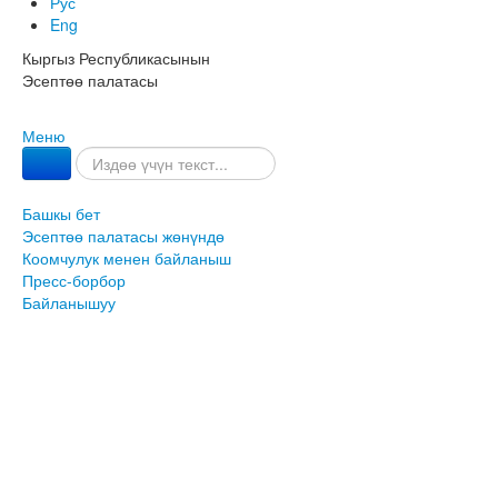
Рус
Eng
Кыргыз Республикасынын
Эсептөө палатасы
Меню
Башкы бет
Эсептөө палатасы жөнүндө
Коомчулук менен байланыш
Пресс-борбор
Байланышуу