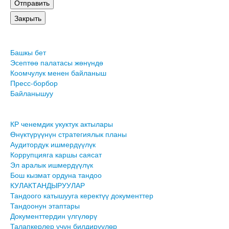
Башкы бет
Эсептөө палатасы жөнүндө
Коомчулук менен байланыш
Пресс-борбор
Байланышуу
КР ченемдик укуктук актылары
Өнүктүрүүнүн стратегиялык планы
Аудитордук ишмердүүлүк
Коррупцияга каршы саясат
Эл аралык ишмердүүлүк
Бош кызмат ордуна тандоо
КУЛАКТАНДЫРУУЛАР
Тандоого катышууга керектүү документтер
Тандоонун этаптары
Документтердин үлгүлөрү
Талапкерлер үчүн билдирүүлөр