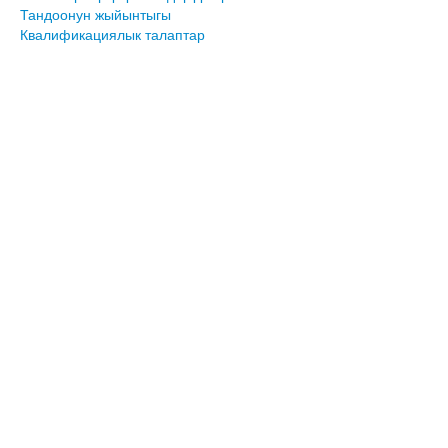
Тандоонун жыйынтыгы
Квалификациялык талаптар