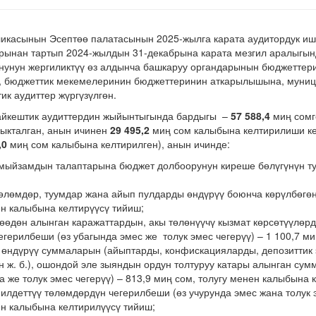
ликасынын Эсептөө палатасынын 2025-жылга карата аудитордук иш
рынан тартып 2024-жылдын 31-декабрына карата мезгил аралыгын
нунун жергиликтүү өз алдынча башкаруу органдарынын бюджеттер
 бюджеттик мекемелеринин бюджеттеринин аткарылышына, муни
к аудиттер жүргүзүлгөн.
айкештик аудиттердин жыйынтыгында бардыгы –
57 588,4
миң сомг
ыкталган, анын ичинен
29 495,2
миң сом калыбына келтирилиши ке
,0
миң сом калыбына келтирилген), анын ичинде:
мыйзамдын талаптарына бюджет долбоорунун киреше бөлүгүнүн ту
өлөмдөр, туумдар жана айып пулдарды өндүрүү боюнча көрүлбөгөн
ен калыбына келтирүүсү тийиш;
көөдөн алынган каражаттардын, акы төлөнүүчү кызмат көрсөтүүлө
герилбеши (өз убагында эмес же толук эмес чегерүү) – 1 100,7 ми
өндүрүү суммаларын (айыптарды, конфискацияларды, депозиттик 
 ж. б.), ошондой эле зыяндын ордун толтуруу катары алынган су
а же толук эмес чегерүү) – 813,9 миң сом, толугу менен калыбына 
илдеттүү төлөмдөрдүн чегерилбеши (өз учурунда эмес жана толук э
ен калыбына келтирилүүсү тийиш;