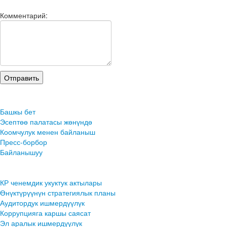
Комментарий:
Башкы бет
Эсептөө палатасы жөнүндө
Коомчулук менен байланыш
Пресс-борбор
Байланышуу
КР ченемдик укуктук актылары
Өнүктүрүүнүн стратегиялык планы
Аудитордук ишмердүүлүк
Коррупцияга каршы саясат
Эл аралык ишмердүүлүк