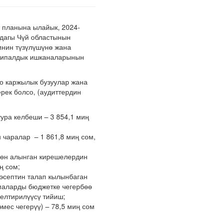
 планына ылайык, 2024-
дагы Чүй областынын
инин түзүлүшүнө жана
ципалдык ишканаларынын
о каржылык бузуулар жана
рек болсо, (аудиттердин
ура келбеши – 3 854,1 миң
 чаралар – 1 861,8 миң сом,
рдөн алынган кирешелердин
ң сом;
эсептин талап кылынбаган
ммаларды бюджетке чегербөө
келтирилүүсү тийиш;
мес чегерүү) – 78,5 миң сом