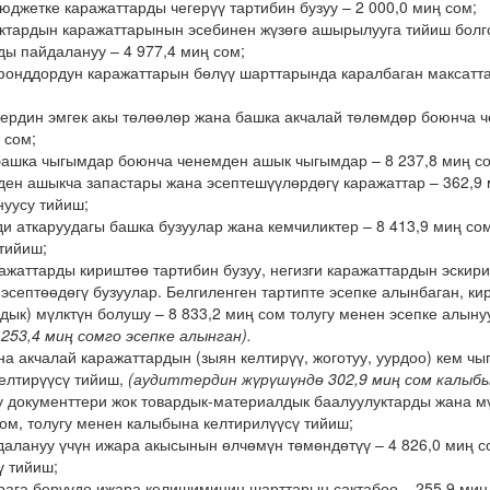
юджетке каражаттарды чегерүү тартибин бузуу – 2 000,0 миң сом;
ктардын каражаттарынын эсебинен жүзөгө ашырылууга тийиш болг
ды пайдалануу – 4 977,4 миң сом;
фонддордун каражаттарын бөлүү шарттарында каралбаган максатта
ердин эмгек акы төлөөлөр жана башка акчалай төлөмдөр боюнча 
 сом;
ашка чыгымдар боюнча ченемден ашык чыгымдар – 8 237,8 миң со
ен ашыкча запастары жана эсептешүүлөрдөгү каражаттар – 362,9 
нуусу тийиш;
и аткаруудагы башка бузуулар жана кемчиликтер – 8 413,9 миң со
тийиш;
ражаттарды кириштөө тартибин бузуу, негизги каражаттардын эски
 эсептөөдөгү бузуулар. Белгиленген тартипте эсепке алынбаган, к
дык) мүлктүн болушу – 8 833,2 миң сом толугу менен эсепке алыну
253,4 миң сомго эсепке алынган).
а акчалай каражаттардын (зыян келтирүү, жоготуу, уурдоо) кем чыг
елтирүүсү тийиш,
(аудиттердин жүрүшүндө 302,9 миң сом калыбы
у документтери жок товардык-материалдык баалуулуктарды жана мү
сом, толугу менен калыбына келтирилүүсү тийиш;
далануу үчүн ижара акысынын өлчөмүн төмөндөтүү – 4 826,0 миң с
ү тийиш;
рага берүүдө ижара келишиминин шарттарын сактабоо – 255,9 миң 