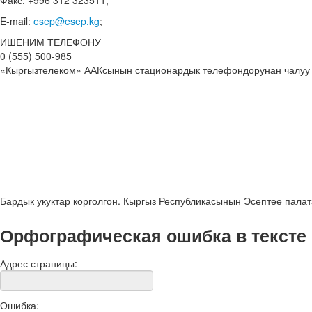
Факс: +996 312 323511;
E-mail:
esep@esep.kg
;
ИШЕНИМ ТЕЛЕФОНУ
0 (555) 500-985
«Кыргызтелеком» ААКсынын стационардык телефондорунан чалуу
Бардык укуктар корголгон. Кыргыз Республикасынын Эсептөө пала
Орфографическая ошибка в тексте
Адрес страницы:
Ошибка: