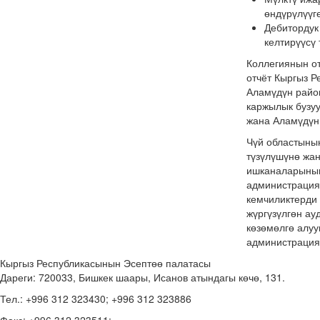
өндүрүлүүг
Дебитордук 
келтирүүсү
Коллегиянын о
отчёт Кыргыз Р
Аламүдүн райо
каржылык бузу
жана Аламүдүн 
Чүй областыны
түзүлүшүнө жа
ишканаларынын
администрация
кемчиликтерди
жүргүзүлгөн а
көзөмөлгө алуу
администрация
Кыргыз Республикасынын Эсептөө палатасы
Дареги: 720033, Бишкек шаары, Исанов атындагы көчө, 131.
Тел.: +996 312 323430; +996 312 323886