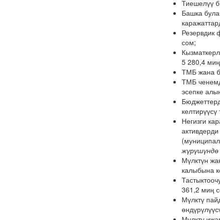
Тиешелүү б
Башка була
каражаттар
Резервдик 
сом;
Кызматкерл
5 280,4 миң
ТМБ жана б
ТМБ ченемд
эсепке алы
Бюджеттерд
келтирүүсү 
Негизги ка
активдерди
(муниципал
жүрүшүндө 
Мүлктүн жан
калыбына к
Тастыктооч
361,2 миң 
Мүлктү пай
өндүрүлүүс
Мүлктү ижа