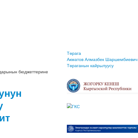
Төрага
Акматов Алмазбек Шаршембиевич
Төраганын кайрылуусу
ндарынын бюджеттерине
унун
у
ит