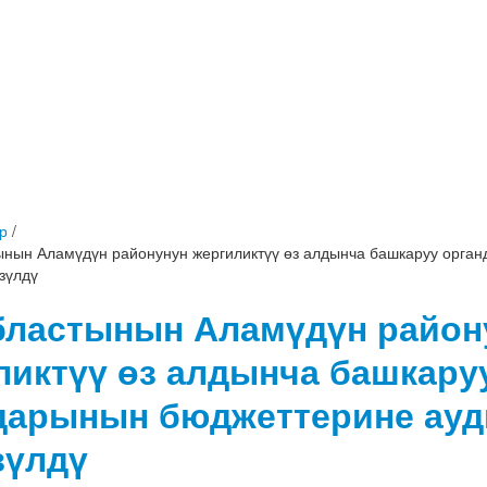
р
/
ынын Аламүдүн районунун жергиликтүү өз алдынча башкаруу орга
зүлдү
бластынын Аламүдүн район
ликтүү өз алдынча башкару
дарынын бюджеттерине ауд
зүлдү