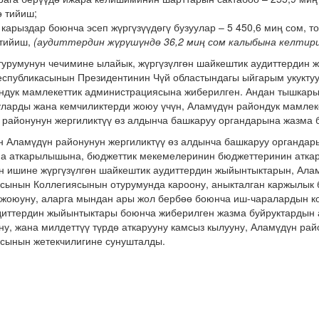
ө тийиш;
карыздар боюнча эсеп жүргүзүүдөгү бузуулар – 5 450,6 миң сом, 
 тийиш,
(аудиттердин жүрүшүндө 36,2 миң сом калыбына келтири
турумунун чечимине ылайык, жүргүзүлгөн шайкештик аудиттердин
еспубликасынын Президентинин Чүй областындагы ыйгарым укукту
ндук мамлекеттик администрациясына жиберилген. Андан тышкары
уларды жана кемчиликтерди жоюу үчүн, Аламүдүн райондук мамле
районунун жергиликтүү өз алдынча башкаруу органдарына жазма б
н Аламүдүн районунун жергиликтүү өз алдынча башкаруу органда
на аткарылышына, бюджеттик мекемелеринин бюджеттеринин атк
 ишине жүргүзүлгөн шайкештик аудиттердин жыйынтыктарын, Алам
сынын Коллегиясынын отурумунда кароону, аныкталган каржылык 
 жоюуну, аларга мындан ары жол бербөө боюнча иш-чаралардын к
удиттердин жыйынтыктары боюнча жиберилген жазма буйруктардын
ну, жана милдеттүү түрдө аткарууну камсыз кылууну, Аламүдүн рай
сынын жетекчилигине сунушталды.