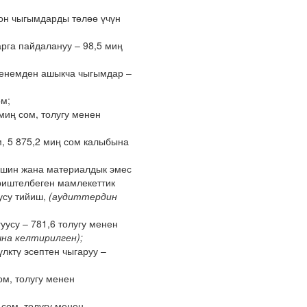
он чыгымдарды төлөө үчүн
рга пайдалануу – 98,5 миң
ченемден ашыкча чыгымдар –
м;
миң сом, толугу менен
м, 5 875,2 миң сом калыбына
ришин жана материалдык эмес
ириштелбеген мамлекеттик
усу тийиш,
(аудиттердин
уусу – 781,6 толугу менен
на келтирилген);
лктү эсептен чыгаруу –
ом, толугу менен
сом, толугу менен