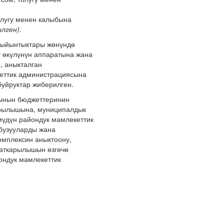
толугу менен калыбына
лген).
 жыйынтыктары жөнүндө
у өкүлүнүн аппаратына жана
, аныкталган
кеттик администрациясына
уйруктар жиберилген.
рынын бюджеттеринин
арылышына, муниципалдык
үдүн райондук мамлекеттик
бузууларды жана
омплексин аныктоону,
 аткарылышын өзгөчө
ондук мамлекеттик