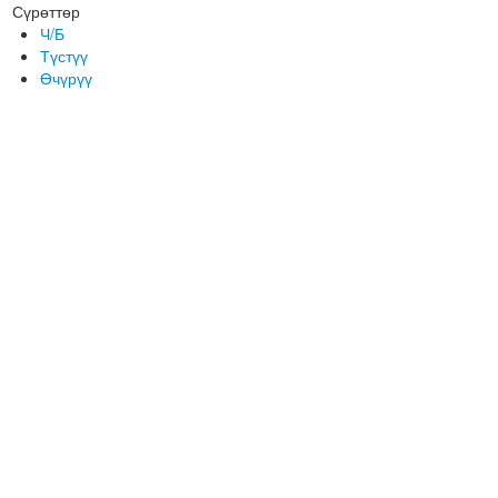
Сүрөттөр
Ч/Б
Түстүү
Өчүрүү