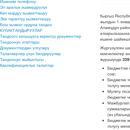
Ишеним телефону
Эл аралык ишмердүүлүк
Көп кырдуу кызматташуу
Кыргыз Респуб
Эки тараптуу кызматташуу
жылдын 1-янва
Бош кызмат ордуна тандоо
Аламүдүн райо
КУЛАКТАНДЫРУУЛАР
аткарылышына,
Тандоого катышууга керектүү документтер
ишине шайкешти
Тандоонун этаптары
Документтердин үлгүлөрү
Жүргүзүлгөн ш
Талапкерлер үчүн билдирүүлөр
кемчиликтер ан
Тандоонун жыйынтыгы
жүрүшүндө
339
Квалификациялык талаптар
Бюджеттик 
сом;
Бюджетке т
толугу мен
Мүлктү тес
бюджетке че
Мажбурлап 
суммаларын
(өз убагынд
Бюджетке м
толугу мен