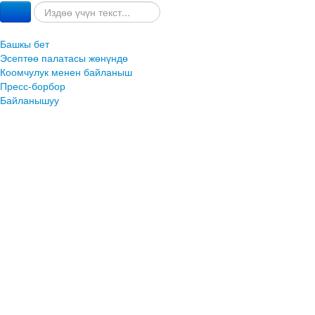
Башкы бет
Эсептөө палатасы жөнүндө
Коомчулук менен байланыш
Пресс-борбор
Байланышуу