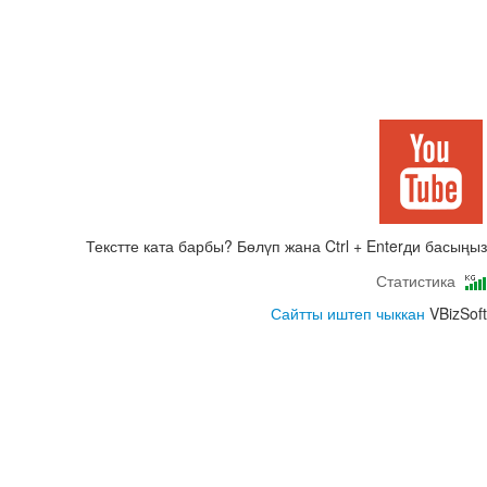
Текстте ката барбы? Бөлүп жана Ctrl + Enterди басыңыз
Статистика
Сайтты иштеп чыккан
VBizSoft