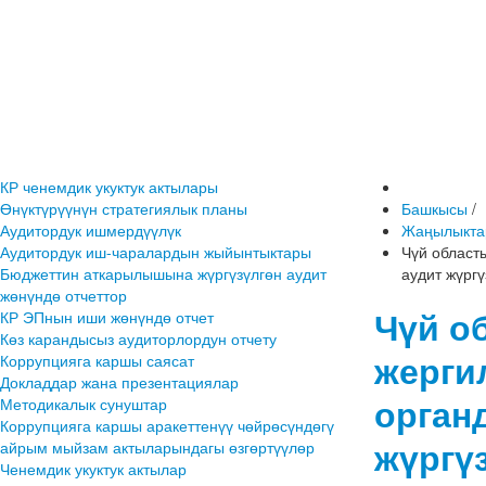
КР ченемдик укуктук актылары
Өнүктүрүүнүн стратегиялык планы
Башкысы
/
Аудитордук ишмердүүлүк
Жаңылыкта
Аудитордук иш-чаралардын жыйынтыктары
Чүй област
Бюджеттин аткарылышына жүргүзүлгөн аудит
аудит жүргү
жөнүндө отчеттор
Чүй о
КР ЭПнын иши жөнүндө отчет
Көз карандысыз аудиторлордун отчету
жерги
Коррупцияга каршы саясат
Докладдар жана презентациялар
орган
Методикалык сунуштар
Коррупцияга каршы аракеттенүү чөйрөсүндөгү
жүргү
айрым мыйзам актыларындагы өзгөртүүлөр
Ченемдик укуктук актылар