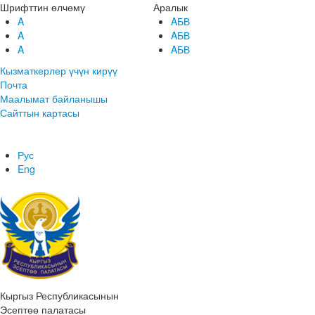
Шрифттин өлчөмү
Аралык
A
AБВ
A
AБВ
A
AБВ
Кызматкерлер үчүн кирүү
Почта
Маалымат байланышы
Сайттын картасы
Рус
Eng
Кыргыз Республикасынын
Эсептөө палатасы