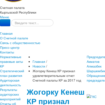
Счетная палата
Кыргызской Республики
Меню
Главная
О Счетной палате
Связь с общественностью
Пресс-центр
Контакты
Нормативные
Председат
правовые акты
Главная
/
Акматов
КР
Новости
/
Алмазбек
Стратегический
Жогорку Кенеш КР признал
Шаршембие
план развития
удовлетворительным отчет
Обращени
Аудиторская
Счетной палаты КР за 2017 год
председате
деятельность
Жогорку Кенеш
Результаты
аудиторских
КР признал
мероприятий
Отчеты об