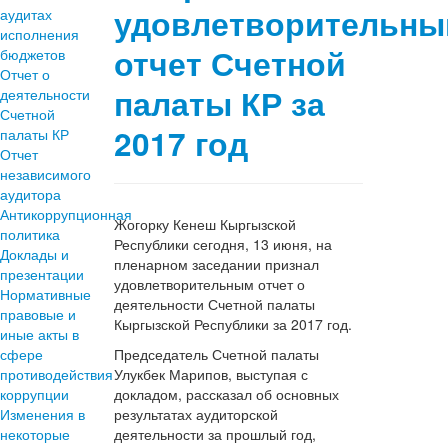
удовлетворительн
аудитах
исполнения
отчет Счетной
бюджетов
Отчет о
палаты КР за
деятельности
Счетной
2017 год
палаты КР
Отчет
независимого
аудитора
Антикоррупционная
Жогорку Кенеш Кыргызской
политика
Республики сегодня, 13 июня, на
Доклады и
пленарном заседании признал
презентации
удовлетворительным отчет о
Нормативные
деятельности Счетной палаты
правовые и
Кыргызской Республики за 2017 год.
иные акты в
сфере
Председатель Счетной палаты
противодействия
Улукбек Марипов, выступая с
коррупции
докладом, рассказал об основных
Изменения в
результатах аудиторской
некоторые
деятельности за прошлый год,