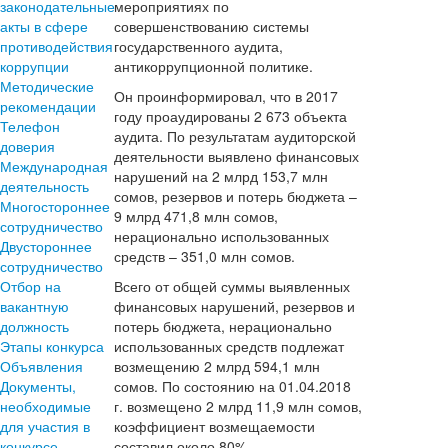
законодательные
мероприятиях по
акты в сфере
совершенствованию системы
противодействия
государственного аудита,
коррупции
антикоррупционной политике.
Методические
Он проинформировал, что в 2017
рекомендации
году проаудированы 2 673 объекта
Телефон
аудита. По результатам аудиторской
доверия
деятельности выявлено финансовых
Международная
нарушений на 2 млрд 153,7 млн
деятельность
сомов, резервов и потерь бюджета –
Многостороннее
9 млрд 471,8 млн сомов,
сотрудничество
нерационально использованных
Двустороннее
средств – 351,0 млн сомов.
сотрудничество
Отбор на
Всего от общей суммы выявленных
вакантную
финансовых нарушений, резервов и
должность
потерь бюджета, нерационально
Этапы конкурса
использованных средств подлежат
Объявления
возмещению 2 млрд 594,1 млн
Документы,
сомов. По состоянию на 01.04.2018
необходимые
г. возмещено 2 млрд 11,9 млн сомов,
для участия в
коэффициент возмещаемости
конкурсе
составил около 80%.