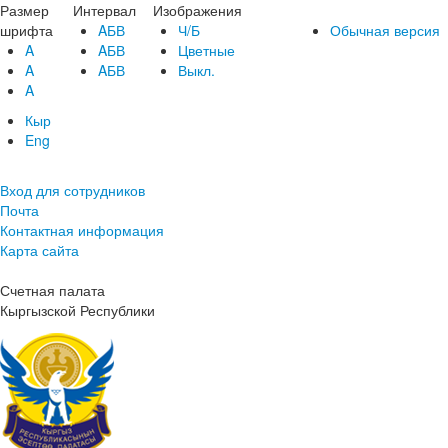
Размер
Интервал
Изображения
шрифта
AБВ
Ч/Б
Обычная версия
A
AБВ
Цветные
A
AБВ
Выкл.
A
Кыр
Eng
Вход для сотрудников
Почта
Контактная информация
Карта сайта
Счетная палата
Кыргызской Республики