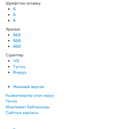
Шрифттин өлчөмү
A
A
A
Аралык
AБВ
AБВ
AБВ
Сүрөттөр
Ч/Б
Түстүү
Өчүрүү
Жөнөкөй версия
Кызматкерлер үчүн кирүү
Почта
Маалымат байланышы
Сайттын картасы