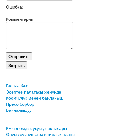
Ошибка:
Комментарий:
Башкы бет
Эсептөө палатасы жөнүндө
Коомчулук менен байланыш
Пресс-борбор
Байланышуу
КР ченемдик укуктук актылары
Өнүктүрүүнүн стратегиялык планы