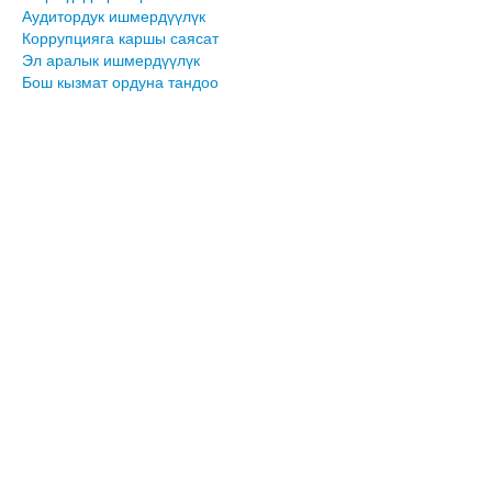
Аудитордук ишмердүүлүк
Коррупцияга каршы саясат
Эл аралык ишмердүүлүк
Бош кызмат ордуна тандоо