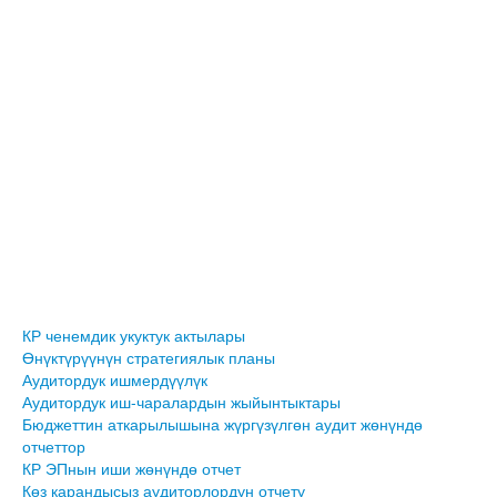
КР ченемдик укуктук актылары
Өнүктүрүүнүн стратегиялык планы
Аудитордук ишмердүүлүк
Аудитордук иш-чаралардын жыйынтыктары
Бюджеттин аткарылышына жүргүзүлгөн аудит жөнүндө
отчеттор
КР ЭПнын иши жөнүндө отчет
Көз карандысыз аудиторлордун отчету