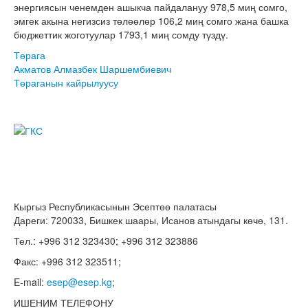
энергиясын ченемден ашыкча пайдалануу 978,5 миң сомго,
эмгек акына негизсиз төлөөлөр 106,2 миң сомго жана башка
бюджеттик жоготуулар 1793,1 миң сомду түздү.
Төрага
Акматов Алмазбек Шаршембиевич
Төраганын кайрылуусу
Кыргыз Республикасынын Эсептөө палатасы
Дареги: 720033, Бишкек шаары, Исанов атындагы көчө, 131.
Тел.: +996 312 323430; +996 312 323886
Факс: +996 312 323511;
E-mail:
esep@esep.kg
;
ИШЕНИМ ТЕЛЕФОНУ