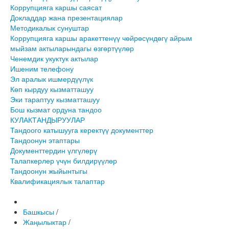
Коррупцияга каршы саясат
Докладдар жана презентациялар
Методикалык сунуштар
Коррупцияга каршы аракеттенүү чөйрөсүндөгү айрым
мыйзам актыларындагы өзгөртүүлөр
Ченемдик укуктук актылар
Ишеним телефону
Эл аралык ишмердүүлүк
Көп кырдуу кызматташуу
Эки тараптуу кызматташуу
Бош кызмат ордуна тандоо
КУЛАКТАНДЫРУУЛАР
Тандоого катышууга керектүү документтер
Тандоонун этаптары
Документтердин үлгүлөрү
Талапкерлер үчүн билдирүүлөр
Тандоонун жыйынтыгы
Квалификациялык талаптар
Башкысы
/
Жаңылыктар
/