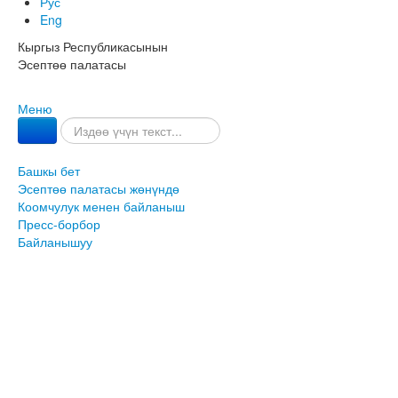
Рус
Eng
Кыргыз Республикасынын
Эсептөө палатасы
Меню
Башкы бет
Эсептөө палатасы жөнүндө
Коомчулук менен байланыш
Пресс-борбор
Байланышуу