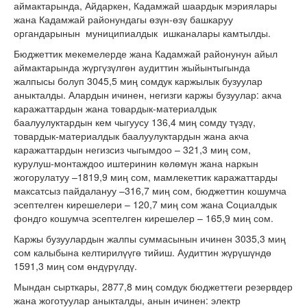
аймактарында, Айдаркен, Кадамжай шаардык мэриялары
жана Кадамжай районундагы өзүн-өзү башкаруу
органдарынын муниципиалдык ишканалары камтылды.
Бюджеттик мекемелерде жана Кадамжай районунун айыл
аймактарында жүргүзүлгөн аудиттин жыйынтыгында
жалпысы болуп 3045,5 миң сомдук каржылык бузуулар
аныкталды. Алардын ичинен, негизги каржы бузуулар: акча
каражаттардын жана товардык-материалдык
баалуулуктардын кем чыгуусу 136,4 миң сомду түздү,
товардык-материалдык баалуулуктардын жана акча
каражаттардын негизсиз чыгымдоо – 321,3 миң сом,
курулуш-монтаждоо иштеринин көлөмүн жана наркын
жогорулатуу –1819,9 миң сом, мамлекеттик каражаттарды
максатсыз пайдалануу –316,7 миң сом, бюджеттин кошумча
эсептелген кирешелери – 120,7 миң сом жана Социалдык
фондго кошумча эсептелген кирешелер – 165,9 миң сом.
Каржы бузуулардын жалпы суммасынын ичинен 3035,3 миң
сом калыбына келтирилүүгө тийиш. Аудиттин жүрүшүндө
1591,3 миң сом өндүрүлдү.
Мындан сырткары, 2877,8 миң сомдук бюджеттеги резервдер
жана жоготуулар аныкталды, анын ичинен: электр