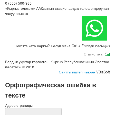
0 (555) 500-985
«Кыргызтелеком» ААКсынын стационардык телефондорунан
чалуу акысыз
Текстте ката барбы? Бөлүп жана Ctrl + Enterди басыңыз
Статистика
Бардык укуктар корголгон. Кыргыз Республикасынын Эсептөө
палатасы © 2018
Сайтты иштеп чыккан
VBizSoft
Орфографическая ошибка в
тексте
Адрес страницы: