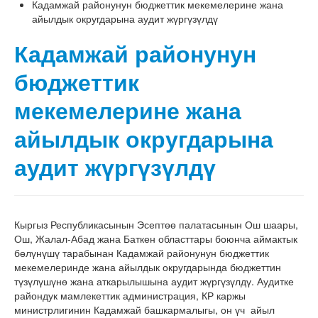
Кадамжай районунун бюджеттик мекемелерине жана
айылдык округдарына аудит жүргүзүлдү
Кадамжай районунун
бюджеттик
мекемелерине жана
айылдык округдарына
аудит жүргүзүлдү
Кыргыз Республикасынын Эсептөө палатасынын Ош шаары,
Ош, Жалал-Абад жана Баткен областтары боюнча аймактык
бөлүнүшү тарабынан Кадамжай районунун бюджеттик
мекемелеринде жана айылдык округдарында бюджеттин
түзүлүшүнө жана аткарылышына аудит жүргүзүлдү. Аудитке
райондук мамлекеттик администрация, КР каржы
министрлигинин Кадамжай башкармалыгы, он үч айыл