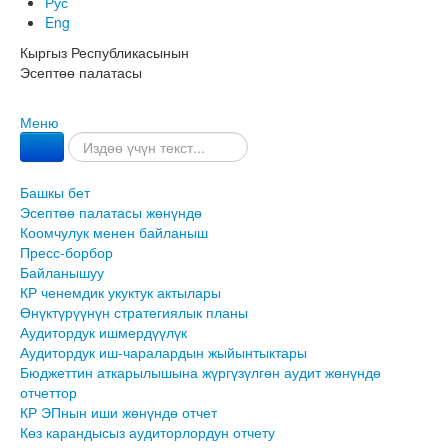
Рус
Eng
Кыргыз Республикасынын
Эсептөө палатасы
Меню
Башкы бет
Эсептөө палатасы жөнүндө
Коомчулук менен байланыш
Пресс-борбор
Байланышуу
КР ченемдик укуктук актылары
Өнүктүрүүнүн стратегиялык планы
Аудитордук ишмердүүлүк
Аудитордук иш-чаралардын жыйынтыктары
Бюджеттин аткарылышына жүргүзүлгөн аудит жөнүндө
отчеттор
КР ЭПнын иши жөнүндө отчет
Көз карандысыз аудиторлордун отчету