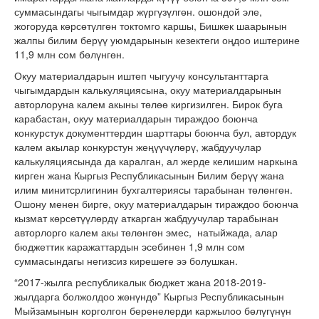
суммасындагы чыгымдар жүргүзүлгөн. ошондой эле,
жогоруда көрсөтүлгөн токтомго каршы, Бишкек шаарынын
жалпы билим берүү уюмдарынын кезектеги оңдоо иштерине
11,9 млн сом бөлүнгөн.
Окуу материалдарын иштеп чыгуучу консультанттарга
чыгымдардын калькуляциясына, окуу материалдарынын
авторлоруна калем акыны төлөө киргизилген. Бирок буга
карабастан, окуу материалдарын тираждоо боюнча
конкурстук документтердин шарттары боюнча бул, автордук
калем акылар конкурстун жеңүүчүлөрү, жабдуучулар
калькуляциясында да каралган, ал жерде келишим наркына
кирген жана Кыргыз Республикасынын Билим берүү жана
илим минитсрлигинин бухгалтериясы тарабынан төлөнгөн.
Ошону менен бирге, окуу материалдарын тираждоо боюнча
кызмат көрсөтүүлөрдү аткарган жабдуучулар тарабынан
авторлорго калем акы төлөнгөн эмес, натыйжада, алар
бюджеттик каражаттардын эсебинен 1,9 млн сом
суммасындагы негизсиз кирешеге ээ болушкан.
“2017-жылга республикалык бюджет жана 2018-2019-
жылдарга болжолдоо жөнүндө” Кыргыз Республикасынын
Мыйзамынын корголгон беренелерди каржылоо бөлүгүнүн