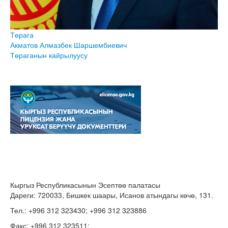
Төрага
Акматов Алмазбек Шаршембиевич
Төраганын кайрылуусу
Кыргыз Республикасынын Эсептөө палатасы
Дареги: 720033, Бишкек шаары, Исанов атындагы көчө, 131.
Тел.: +996 312 323430; +996 312 323886
Факс: +996 312 323511;