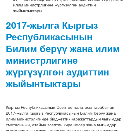
илим министрлигине жүргүзүлгөн аудиттин
жыйынтыктары
2017-жылга Кыргыз
Республикасынын
Билим берүү жана илим
министрлигине
жүргүзүлгөн аудиттин
жыйынтыктары
Кыргыз Республикасынын Эсептөө палатасы тарабынан
2017-жылга Кыргыз Республикасынын Билим берүү жана
илим министрлигинде бюджеттик каражаттардын чыгымдар
сметасынын, атайын эсептин кирешелер жана чыгымдар
сметаларынын аткарылышына пландуу аудит жүргүзүлгөн.