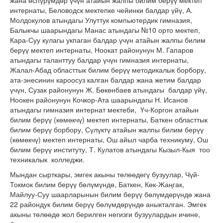
жана өспүрүмдөр үчүн атайын жалпы билим берүү мектеп
интернаты, Беловодск мектепке чейинки балдар үйү, А.
Молдокулов атындагы Улуттук компьютердик гимназия,
Балыкчы шаарындагы Манас атындагы №10 орто мектеп,
Кара-Суу кулагы укпаган балдар үчүн атайын жалпы билим
берүү мектеп интернаты, Ноокат районунун М. Гапаров
атындагы таланттуу балдар үчүн гимназия интернаты,
Жалал-Абад областтык билим берүү методикалык борбору,
ата-энесинин кароосуз калган балдар жана жетим балдар
үчүн, Сузак районунун Ж. Бөкөнбаев атындагы балдар үйү,
Ноокен районунун Кочкор-Ата шаарындагы Н. Исанов
атындагы гимназия интернат мектеби, Үч-Коргон атайын
билим берүү (көмөкчү) мектеп интернаты, Баткен областтык
билим берүү борбору, Сүлүктү атайын жалпы билим берүү
(көмөкчү) мектеп интернаты, Ош айыл чарба техникуму, Ош
билим берүү институту, Т. Кулатов атындагы Кызыл-Кыя тоо
техникалык колледжи.
Мындан сырткары, эмгек акыны төлөөдөгү бузуулар, Чүй-
Токмок билим берүү бөлүмүндө, Баткен, Көк-Жаңгак,
Майлуу-Суу шаарларынын билим берүү бөлүмдөрүндө жана
22 райондук билим берүү бөлүмдөрүндө аныкталган. Эмгек
акыны төлөөдө жол берилген негизги бузуулардын ичине,