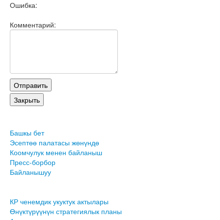
Ошибка:
Комментарий:
Башкы бет
Эсептөө палатасы жөнүндө
Коомчулук менен байланыш
Пресс-борбор
Байланышуу
КР ченемдик укуктук актылары
Өнүктүрүүнүн стратегиялык планы