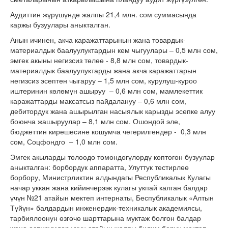
Аудиттин жүрүшүндө жалпы 21,4 млн. сом суммасында
каржы бузуулары аныкталган.
Анын ичинен, акча каражаттарынын жана товардык-
материалдык баалуулуктардын кем чыгуулары – 0,5 млн сом,
эмгек акыны негизсиз төлөө - 8,8 млн сом, товардык-
материалдык баалуулуктарды жана акча каражаттарын
негизсиз эсептен чыгаруу – 1,5 млн сом, курулуш-куроо
иштеринин көлөмүн ашыруу – 0,6 млн сом, мамлекеттик
каражаттарды максатсыз пайдалануу – 0,6 млн сом,
дебитордук жана ашырылган насыялык карызды эсепке алуу
боюнча жашыруулар – 8,1 млн сом. Ошондой эле,
бюджеттин кирешесине кошумча чегерилгендер - 0,3 млн
сом, Соцфондго – 1,0 млн сом.
Эмгек акыларды төлөөдө төмөндөгүлөрдү көптөгөн бузуулар
аныкталган: борбордук аппаратта, Улуттук тестирлөө
борбору, Министрликтин алдындагы Республикалык Кулагы
начар уккан жана кийинчерээк кулагы укпай калган балдар
үчүн №21 атайын мектеп интернаты, Беспубликалык «Алтын
Түйүн» балдардын инженердик-техникалык академиясы,
тарбиялоонун өзгөчө шарттарына муктаж болгон балдар