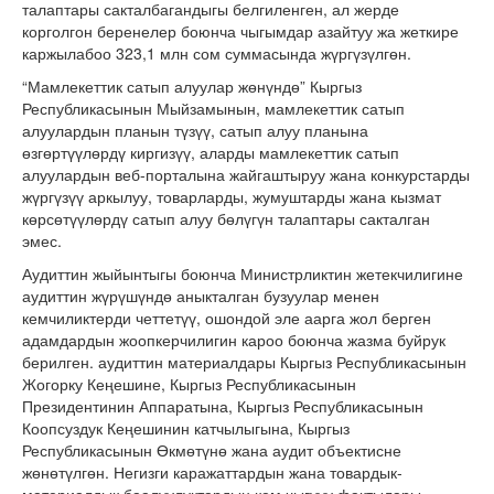
талаптары сакталбагандыгы белгиленген, ал жерде
корголгон беренелер боюнча чыгымдар азайтуу жа жеткире
каржылабоо 323,1 млн сом суммасында жүргүзүлгөн.
“Мамлекеттик сатып алуулар жөнүндө” Кыргыз
Республикасынын Мыйзамынын, мамлекеттик сатып
алуулардын планын түзүү, сатып алуу планына
өзгөртүүлөрдү киргизүү, аларды мамлекеттик сатып
алуулардын веб-порталына жайгаштыруу жана конкурстарды
жүргүзүү аркылуу, товарларды, жумуштарды жана кызмат
көрсөтүүлөрдү сатып алуу бөлүгүн талаптары сакталган
эмес.
Аудиттин жыйынтыгы боюнча Министрликтин жетекчилигине
аудиттин жүрүшүндө аныкталган бузуулар менен
кемчиликтерди четтетүү, ошондой эле аарга жол берген
адамдардын жоопкерчилигин кароо боюнча жазма буйрук
берилген. аудиттин материалдары Кыргыз Республикасынын
Жогорку Кеңешине, Кыргыз Республикасынын
Президентинин Аппаратына, Кыргыз Республикасынын
Коопсуздук Кеңешинин катчылыгына, Кыргыз
Республикасынын Өкмөтүнө жана аудит объектисне
жөнөтүлгөн. Негизги каражаттардын жана товардык-