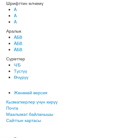
Шрифттин өлчөмү
A
A
A
Аралык
AБВ
AБВ
AБВ
Сүрөттөр
Ч/Б
Түстүү
Өчүрүү
Жөнөкөй версия
Кызматкерлер үчүн кирүү
Почта
Маалымат байланышы
Сайттын картасы