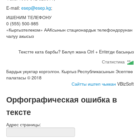
E-mail:
esep@esep.kg
;
ИШЕНИМ ТЕЛЕФОНУ
0 (555) 500-985
«Кыргызтелеком» ААКсынын стационардык телефондорунан
чалуу акысыз
Текстте ката барбы? Бөлүп жана Ctrl + Enterди басыңыз
Статистика
Бардык укуктар корголгон. Кыргыз Республикасынын Эсептөө
палатасы © 2018
Сайтты иштеп чыккан
VBizSoft
Орфографическая ошибка в
тексте
Адрес страницы: