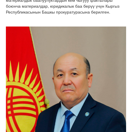
материалдык баалуулуктардын кем чыгууу фактылары
боюнча материалдар, юридикалык баа берүү үчүн Кыргыз
Республикасынын Башкы прокуратурасына берилген.