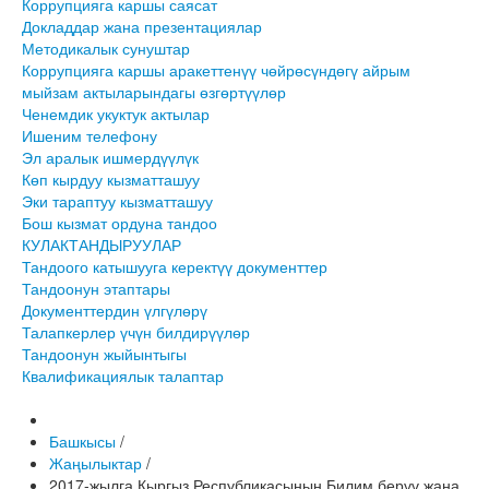
Коррупцияга каршы саясат
Докладдар жана презентациялар
Методикалык сунуштар
Коррупцияга каршы аракеттенүү чөйрөсүндөгү айрым
мыйзам актыларындагы өзгөртүүлөр
Ченемдик укуктук актылар
Ишеним телефону
Эл аралык ишмердүүлүк
Көп кырдуу кызматташуу
Эки тараптуу кызматташуу
Бош кызмат ордуна тандоо
КУЛАКТАНДЫРУУЛАР
Тандоого катышууга керектүү документтер
Тандоонун этаптары
Документтердин үлгүлөрү
Талапкерлер үчүн билдирүүлөр
Тандоонун жыйынтыгы
Квалификациялык талаптар
Башкысы
/
Жаңылыктар
/
2017-жылга Кыргыз Республикасынын Билим берүү жана