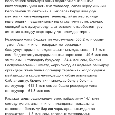
белгиленген ченемден ашык педагогикалык ашыкча
иштелгендиги үчүн негизсиз төлөөлөр, сабак берүү ишинин
белгиленген 12 саатынан ашык сабак берүү иши үчүн
мектептин жетекчилерине төлөөлөр, айыл жергесинде
иштегендиги, педагогикалык иш стажы үчүн үстөк акылар,
ошондой эле жумуш ордуна аттестация өткөрбөстөн туруп,
эмгектин зыяндуу шарттары үчүн төлөмдөр кирет.
Резервдер жана бюджеттин жоготуулары 560,2 млн сомду
түзгөн. Анын ичинен: товардык-материалдык
баалуулуктардын ченемден ашык чыгымдалышы – 1,3 млн
сом, бюджеттик уюмдарды ашыкча каржылоо – 49,6 млн сом,
эмгек акыны төлөөдөгү бузуулар – 34,4 млн сом, Кыргыз
Республикасынын Өкмөтү, жергиликтүү өз алдынча башкаруу
органдары жана башка органдар тарабынан колдонуудагы
мыйзамдарга каршы чечимдердин кабыл алынышына
байланыштуу, бюджеттин чыгымдар бөлүгү боюнча
жоготуулар – 413,1 млн сомов, башка резервдер жана
жоготуулар – 61,8 млн сом.
Каражаттарды рационалдуу эмес пайдалануу 14,1 млн
сомоду түзгөн, анын ичинен: пландалган максатына
жетпестен, белгилүү бир иш-чараларга чыгымдалган
каражаттар – 1,3 млн сом, товардык-материалдык