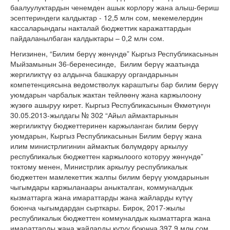
баалуулуктардын ченемден ашык корлору жана алыш-бериш
эсептериндеги калдыктар - 12,5 млн сом, мекемелердин
кассаларындагы накталай бюджеттик каражаттардын
пайдаланылбаган калдыктары – 0,2 млн сом.
Негизинен, “Билим берүү жөнүндө” Кыргыз Республикасынын
Мыйзамынын 36-беренесинде, Билим берүү жаатында
жергиликтүү өз алдынча башкаруу органдарынын
компетенциясына ведомстволук караштыгы бар билим берүү
уюмдарын чарбалык жактан тейлөөнү жана каржылоону
жүзөгө ашыруу кирет. Кыргыз Республикасынын Өкмөтүнүн
30.05.2013-жылдагы № 302 “Айыл аймактарынын
жергиликтүү бюджеттеринен каржыланган билим берүү
уюмдарын, Кыргыз Республикасынын Билим берүү жана
илим министрлигинин аймактык бөлүмдөрү аркылуу
республикалык бюджеттен каржылоого которуу жөнүндө”
токтому менен, Министрлик аркылуу республикалык
бюджеттен мамлекеттик жалпы билим берүү уюмдарынын
чыгымдары каржыланаары аныкталган, коммуналдык
кызматтарга жана имараттарды жана жайларды күтүү
боюнча чыгымдардан сырткары. Бирок, 2017-жылы
республикалык бюджеттен коммуналдык кызматтарга жана
имараттарды жана жайларды күтүү боюнча 397,9 млн сом