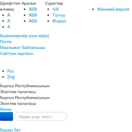
Шрифттин
Аралык
Сүрөттөр
өлчөмү
AБВ
Ч/Б
Жөнөкөй версия
A
AБВ
Түстүү
A
AБВ
Өчүрүү
A
Кызматкерлер үчүн кирүү
Почта
Маалымат байланышы
Сайттын картасы
Рус
Eng
Кыргыз Республикасынын
Эсептөө палатасы
Кыргыз Республикасынын
Эсептөө палатасы
Меню
Башкы бет