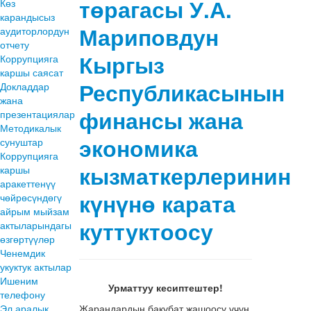
төрагасы У.А.
Көз
карандысыз
Мариповдун
аудиторлордун
отчету
Кыргыз
Коррупцияга
каршы саясат
Республикасынын
Докладдар
жана
финансы жана
презентациялар
Методикалык
экономика
сунуштар
Коррупцияга
кызматкерлеринин
каршы
аракеттенүү
күнүнө карата
чөйрөсүндөгү
айрым мыйзам
куттуктоосу
актыларындагы
өзгөртүүлөр
Ченемдик
укуктук актылар
Ишеним
Урматтуу кесиптештер!
телефону
Эл аралык
Жарандардын бакубат жашоосу үчүн