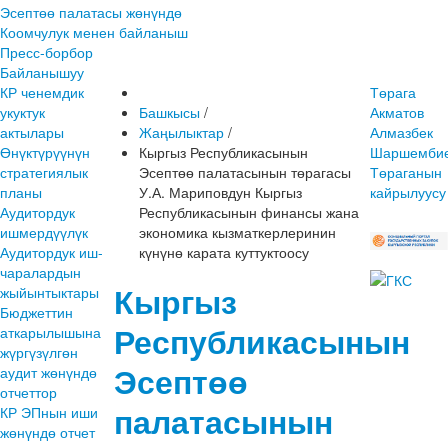
Эсептөө палатасы жөнүндө
Коомчулук менен байланыш
Пресс-борбор
Байланышуу
КР ченемдик
Төрага
укуктук
Башкысы
/
Акматов
актылары
Жаңылыктар
/
Алмазбек
Өнүктүрүүнүн
Кыргыз Республикасынын
Шаршембие
стратегиялык
Эсептөө палатасынын төрагасы
Төраганын
планы
У.А. Мариповдун Кыргыз
кайрылуусу
Аудитордук
Республикасынын финансы жана
ишмердүүлүк
экономика кызматкерлеринин
Аудитордук иш-
күнүнө карата куттуктоосу
чаралардын
Кыргыз
жыйынтыктары
Бюджеттин
Республикасынын
аткарылышына
жүргүзүлгөн
Эсептөө
аудит жөнүндө
отчеттор
палатасынын
КР ЭПнын иши
жөнүндө отчет