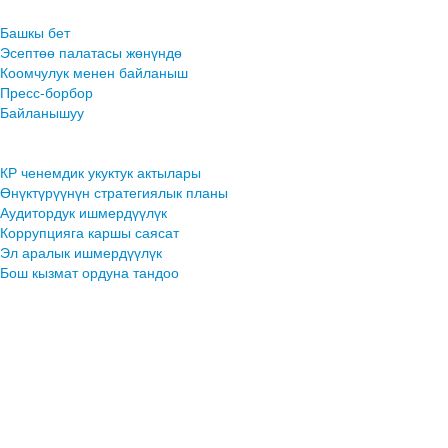
Башкы бет
Эсептөө палатасы жөнүндө
Коомчулук менен байланыш
Пресс-борбор
Байланышуу
КР ченемдик укуктук актылары
Өнүктүрүүнүн стратегиялык планы
Аудитордук ишмердүүлүк
Коррупцияга каршы саясат
Эл аралык ишмердүүлүк
Бош кызмат ордуна тандоо