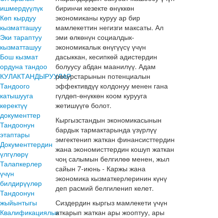
ишмердүүлүк
биринчи кезекте өнүккөн
Көп кырдуу
экономиканы куруу ар бир
кызматташуу
мамлекеттин негизги максаты. Ал
Эки тараптуу
эми өлкөнүн социалдык-
кызматташуу
экономикалык өнүгүүсү үчүн
Бош кызмат
дасыккан, кесипкөй адистердин
ордуна тандоо
болуусу абдан маанилүү. Адам
КУЛАКТАНДЫРУУЛАР
ресурстарынын потенциалын
Тандоого
эффективдүү колдонуу менен гана
катышууга
гүлдөп-өнүккөн коом курууга
керектүү
жетишүүгө болот.
документтер
Кыргызстандын экономикасынын
Тандоонун
бардык тармактарында үзүрлүү
этаптары
эмгектенип жаткан финансисттердин
Документтердин
жана экономисттердин кошуп жаткан
үлгүлөрү
чоң салымын белгилөө менен, жыл
Талапкерлер
сайын 7-июнь - Каржы жана
үчүн
экономика кызматкерлеринин күнү
билдирүүлөр
деп расмий белгиленип келет.
Тандоонун
жыйынтыгы
Сиздердин кыргыз мамлекети үчүн
Квалификациялык
аткарып жаткан ары жооптуу, ары