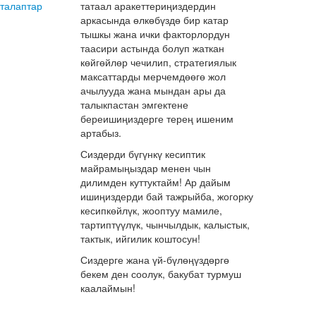
талаптар
татаал аракеттериңиздердин
аркасында өлкөбүздө бир катар
тышкы жана ички факторлордун
таасири астында болуп жаткан
көйгөйлөр чечилип, стратегиялык
максаттарды мерчемдөөгө жол
ачылууда жана мындан ары да
талыкпастан эмгектене
береишиңиздерге терең ишеним
артабыз.
Сиздерди бүгүнкү кесиптик
майрамыңыздар менен чын
дилимден куттуктайм! Ар дайым
ишиңиздерди бай тажрыйба, жогорку
кесипкөйлүк, жооптуу мамиле,
тартиптүүлүк, чынчылдык, калыстык,
тактык, ийгилик коштосун!
Сиздерге жана үй-бүлөңүздөргө
бекем ден соолук, бакубат турмуш
каалаймын!