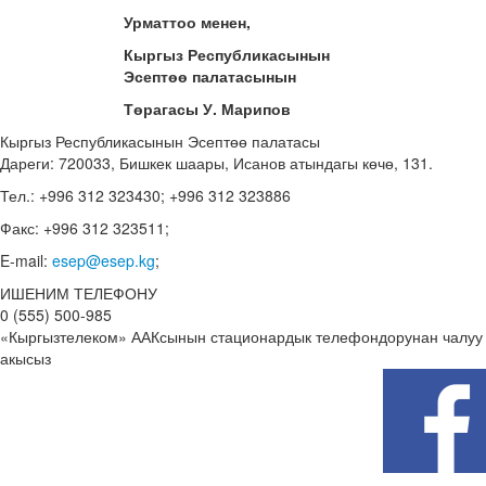
Урматтоо менен,
Кыргыз Республикасынын
Эсептөө палатасынын
Төрагасы У. Марипов
Кыргыз Республикасынын Эсептөө палатасы
Дареги: 720033, Бишкек шаары, Исанов атындагы көчө, 131.
Тел.: +996 312 323430; +996 312 323886
Факс: +996 312 323511;
E-mail:
esep@esep.kg
;
ИШЕНИМ ТЕЛЕФОНУ
0 (555) 500-985
«Кыргызтелеком» ААКсынын стационардык телефондорунан чалуу
акысыз