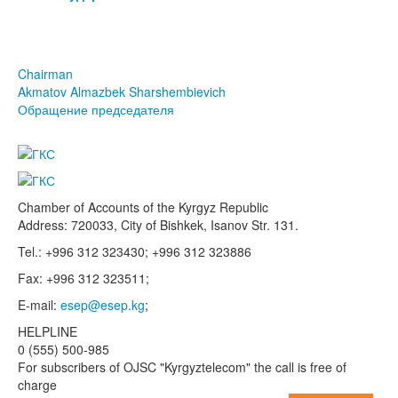
Chairman
Akmatov Almazbek Sharshembievich
Обращение председателя
Chamber of Accounts of the Kyrgyz Republic
Address: 720033, City of Bishkek, Isanov Str. 131.
Tel.: +996 312 323430; +996 312 323886
Fax: +996 312 323511;
E-mail:
esep@esep.kg
;
HELPLINE
0 (555) 500-985
For subscribers of OJSC "Kyrgyztelecom" the call is free of
charge