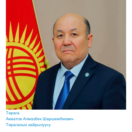
Төрага
Акматов Алмазбек Шаршембиевич
Төраганын кайрылуусу