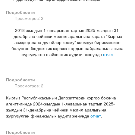
Подробности
Просмотров: 2
2018-жылдын 1-январынан тартып 2025-жылдын 31-
декабрына чейинки мезгил аралыгына карата “Кыргыз
азиздер жана дүлөйлөр коому” коомдук бирикмесине
бөлүнгөн бюджеттик каражаттардын пайдаланылышына
жүргүзүлгөн шайкештик аудити жөнүндө
отчет
Подробности
Просмотров: 2
Кыргыз Республикасынын Депозиттерди коргоо боюнча
агенттигинде 2024-жылдын 1-январынан тартып 2025-
жылдын 31-декабрына чейинки мезгил аралыгына
жүргүзүлгөн финансылык аудити жөнүндө
отчет
.
Подробности