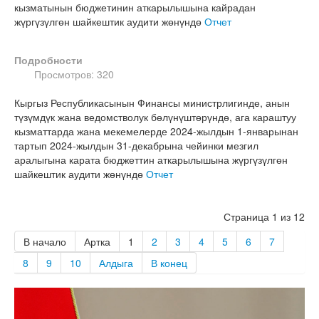
кызматынын бюджетинин аткарылышына кайрадан
жүргүзүлгөн шайкештик аудити жөнүндө
Отчет
Подробности
Просмотров: 320
Кыргыз Республикасынын Финансы министрлигинде, анын
түзүмдүк жана ведомстволук бөлүнүштөрүндө, ага караштуу
кызматтарда жана мекемелерде 2024-жылдын 1-январынан
тартып 2024-жылдын 31-декабрына чейинки мезгил
аралыгына карата бюджеттин аткарылышына жүргүзүлгөн
шайкештик аудити жөнүндө
Отчет
Страница 1 из 12
В начало
Артка
1
2
3
4
5
6
7
8
9
10
Алдыга
В конец