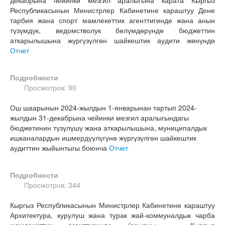
декабрына чейинки мезгил аралыгына карата Кыргыз
Республикасынын Министрлер Кабинетине караштуу Дене
тарбия жана спорт мамлекеттик агенттигинде жана анын
түзүмдүк, ведомстволук бөлүмдөрүндө бюджеттин
аткарылышына жүргүзүлгөн шайкештик аудити жөнүндө
Отчет
Подробности
Просмотров: 90
Ош шаарынын 2024-жылдын 1-январынан тартып 2024-
жылдын 31-декабрына чейинки мезгил аралыгындагы
бюджетинин түзүлүшү жана аткарылышына, муниципалдык
ишканалардын ишмердүүлүгүнө жүргүзүлгөн шайкештик
аудиттин жыйынтыгы боюнча
Отчет
Подробности
Просмотров: 344
Кыргыз Республикасынын Министрлер Кабинетине караштуу
Архитектура, курулуш жана турак жай-коммуналдык чарба