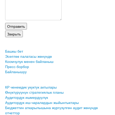
Башкы бет
Эсептөө палатасы жөнүндө
Коомчулук менен байланыш
Пресс-борбор
Байланышуу
КР ченемдик укуктук актылары
Өнүктүрүүнүн стратегиялык планы
Аудитордук ишмердүүлүк
Аудитордук иш-чаралардын жыйынтыктары
Бюджеттин аткарылышына жүргүзүлгөн аудит жөнүндө
отчеттор