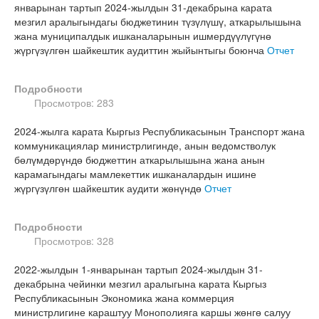
январынан тартып 2024-жылдын 31-декабрына карата
мезгил аралыгындагы бюджетинин түзүлүшү, аткарылышына
жана муниципалдык ишканаларынын ишмердүүлүгүнө
жүргүзүлгөн шайкештик аудиттин жыйынтыгы боюнча
Отчет
Подробности
Просмотров: 283
2024-жылга карата Кыргыз Республикасынын Транспорт жана
коммуникациялар министрлигинде, анын ведомстволук
бөлүмдөрүндө бюджеттин аткарылышына жана анын
карамагындагы мамлекеттик ишканалардын ишине
жүргүзүлгөн шайкештик аудити жөнүндө
Отчет
Подробности
Просмотров: 328
2022-жылдын 1-январынан тартып 2024-жылдын 31-
декабрына чейинки мезгил аралыгына карата Кыргыз
Республикасынын Экономика жана коммерция
министрлигине караштуу Монополияга каршы жөнгө салуу