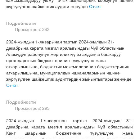
камсыздандыруу уюму” ачык акционердик коомунун ишине
жүргүзүлгөн шайкештик аудити жөнүндө
Отчет
Подробности
Просмотров: 243
2024-жылдын 1-январынан тартып 2024-жылдын 31-
декабрына карата мезгил аралыгындагы Чүй областынын
Аламүдүн районунун жергиликтүү өз алдынча башкаруу
органдарынын бюджеттеринин түзүлүшүнө жана
аткарылышына, бюджеттик мекемелеринин бюджеттеринин
аткарылышына, муниципалдык ишканаларынын ишине
жүргүзүлгөн шайкештик аудиттердин жыйынтыктары жөнүндө
Отчёт
Подробности
Просмотров: 293
2024-жылдын 1-январынан тартып 2024-жылдын 31-
декабрына карата мезгил аралыгындагы Чүй областынын
Кант шаарынын бюджетинин түзүлүшүнө жана