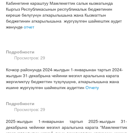
Кабинетине караштуу Мамлекеттик салык кызматында
Кыргыз Республикасынын республикалык бюджетинин
киреше бөлүгүнүн аткарылышына жана Кызматтын
бюджетинин аткарылышына жүргүзүлгөн шайкештик аудит
жөнүндө
отчет
Подробности
Просмотров: 29
Кочкор районунда 2024-жылдын 1-январынан тартып 2024-
жылдын 31-декабрына чейинки мезгил аралыгына карата
жергиликтүү бюджеттин түзүлүшүнө, аткарылышына жана
ишине жүргүзүлгөн шайкештик аудиттин
Отчету
Подробности
Просмотров: 29
2025-жылдын 1-январынан тартып 2025-жылдын 31-
декабрына чейинки мезгил аралыгына карата “Мамлекеттик