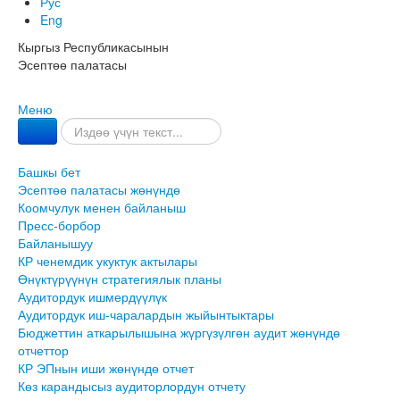
Рус
Eng
Кыргыз Республикасынын
Эсептөө палатасы
Меню
Башкы бет
Эсептөө палатасы жөнүндө
Коомчулук менен байланыш
Пресс-борбор
Байланышуу
КР ченемдик укуктук актылары
Өнүктүрүүнүн стратегиялык планы
Аудитордук ишмердүүлүк
Аудитордук иш-чаралардын жыйынтыктары
Бюджеттин аткарылышына жүргүзүлгөн аудит жөнүндө
отчеттор
КР ЭПнын иши жөнүндө отчет
Көз карандысыз аудиторлордун отчету