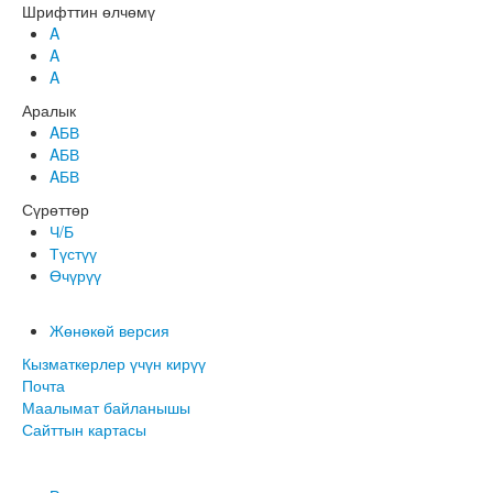
Шрифттин өлчөмү
A
A
A
Аралык
AБВ
AБВ
AБВ
Сүрөттөр
Ч/Б
Түстүү
Өчүрүү
Жөнөкөй версия
Кызматкерлер үчүн кирүү
Почта
Маалымат байланышы
Сайттын картасы