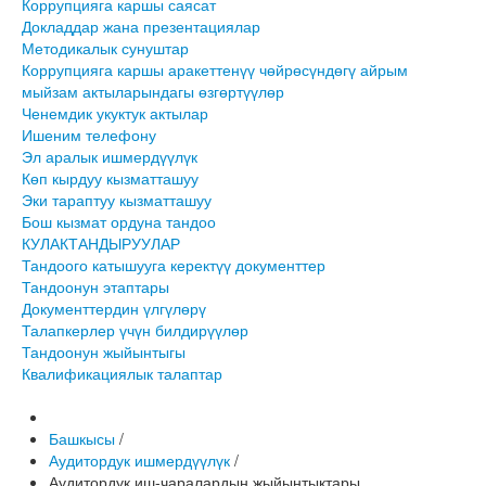
Коррупцияга каршы саясат
Докладдар жана презентациялар
Методикалык сунуштар
Коррупцияга каршы аракеттенүү чөйрөсүндөгү айрым
мыйзам актыларындагы өзгөртүүлөр
Ченемдик укуктук актылар
Ишеним телефону
Эл аралык ишмердүүлүк
Көп кырдуу кызматташуу
Эки тараптуу кызматташуу
Бош кызмат ордуна тандоо
КУЛАКТАНДЫРУУЛАР
Тандоого катышууга керектүү документтер
Тандоонун этаптары
Документтердин үлгүлөрү
Талапкерлер үчүн билдирүүлөр
Тандоонун жыйынтыгы
Квалификациялык талаптар
Башкысы
/
Аудитордук ишмердүүлүк
/
Аудитордук иш-чаралардын жыйынтыктары