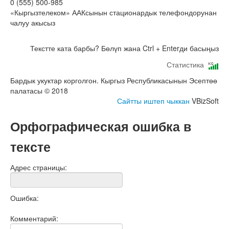
0 (555) 500-985
«Кыргызтелеком» ААКсынын стационардык телефондорунан
чалуу акысыз
Текстте ката барбы? Бөлүп жана Ctrl + Enterди басыңыз
Статистика
Бардык укуктар корголгон. Кыргыз Республикасынын Эсептөө
палатасы © 2018
Сайтты иштеп чыккан
VBizSoft
Орфографическая ошибка в
тексте
Адрес страницы:
Ошибка:
Комментарий: