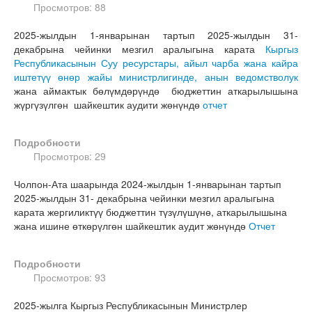
Просмотров: 88
2025-жылдын 1-январынан тартып 2025-жылдын 31-
декабрына чейинки мезгил аралыгына карата
Кыргыз
Республикасынын Суу ресурстары, айыл чарба жана кайра
иштетүү өнөр жайы министрлигинде, анын ведомстволук
жана аймактык бөлүмдөрүндө бюджеттин аткарылышына
жүргүзүлгөн шайкештик аудити жөнүндө
отчет
Подробности
Просмотров: 29
Чолпон-Ата шаарында 2024-жылдын 1-январынан тартып
2025-жылдын 31- декабрына чейинки мезгил аралыгына
карата жергиликтүү бюджеттин түзүлүшүнө, аткарылышына
жана ишине өткөрүлгөн шайкештик аудит жөнүндө
Отчет
Подробности
Просмотров: 93
2025-жылга Кыргыз Республикасынын Министрлер