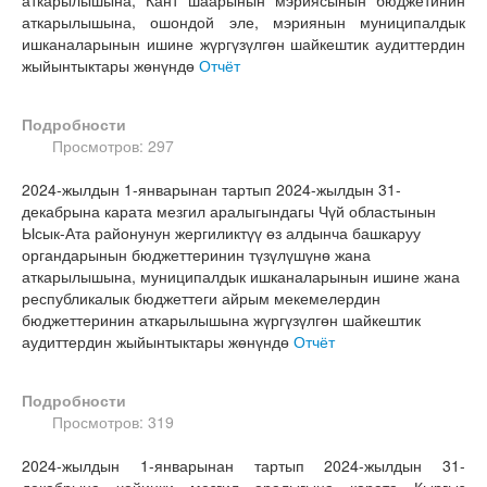
аткарылышына, Кант шаарынын мэриясынын бюджетинин
аткарылышына, ошондой эле, мэриянын муниципалдык
ишканаларынын ишине жүргүзүлгөн шайкештик аудиттердин
жыйынтыктары жөнүндө
Отчёт
Подробности
Просмотров: 297
2024-жылдын 1-январынан тартып 2024-жылдын 31-
декабрына карата мезгил аралыгындагы Чүй областынын
Ысык-Ата районунун жергиликтүү өз алдынча башкаруу
органдарынын бюджеттеринин түзүлүшүнө жана
аткарылышына, муниципалдык ишканаларынын ишине жана
республикалык бюджеттеги айрым мекемелердин
бюджеттеринин аткарылышына жүргүзүлгөн шайкештик
аудиттердин жыйынтыктары жөнүндө
Отчёт
Подробности
Просмотров: 319
2024-жылдын 1-январынан тартып 2024-жылдын 31-