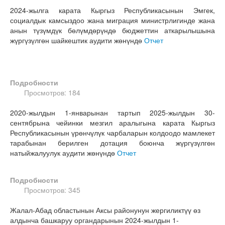
2024-жылга карата Кыргыз Республикасынын Эмгек,
социалдык камсыздоо жана миграция министрлигинде жана
анын түзүмдүк бөлүмдөрүндө бюджеттин аткарылышына
жүргүзүлгөн шайкештик аудити жөнүндө
Отчет
Подробности
Просмотров: 184
2020-жылдын 1-январынан тартып 2025-жылдын 30-
сентябрына чейинки мезгил аралыгына карата Кыргыз
Республикасынын үрөнчүлүк чарбаларын колдоодо мамлекет
тарабынан берилген дотация боюнча жүргүзүлгөн
натыйжалуулук аудити жөнүндө
Отчет
Подробности
Просмотров: 345
Жалал-Абад областынын Аксы районунун жергиликтүү өз
алдынча башкаруу органдарынын 2024-жылдын 1-