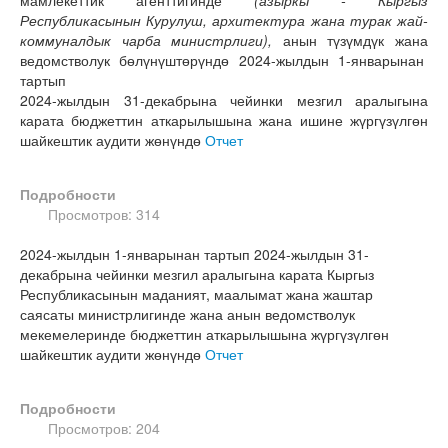
мамлекеттик агенттигинде
(азыркы - Кыргыз
Республикасынын Курулуш, архитектура жана турак жай-
коммуналдык чарба министрлиги),
анын түзүмдүк жана
ведомстволук бөлүнүштөрүндө 2024-жылдын 1-январынан
тартып
2024-жылдын 31-декабрына чейинки мезгил аралыгына
карата бюджеттин аткарылышына жана ишине жүргүзүлгөн
шайкештик аудити жөнүндө
Отчет
Подробности
Просмотров: 314
2024-жылдын 1-январынан тартып 2024-жылдын 31-
декабрына чейинки мезгил аралыгына карата Кыргыз
Республикасынын маданият, маалымат жана жаштар
саясаты министрлигинде жана анын ведомстволук
мекемелеринде бюджеттин аткарылышына жүргүзүлгөн
шайкештик аудити жөнүндө
Отчет
Подробности
Просмотров: 204