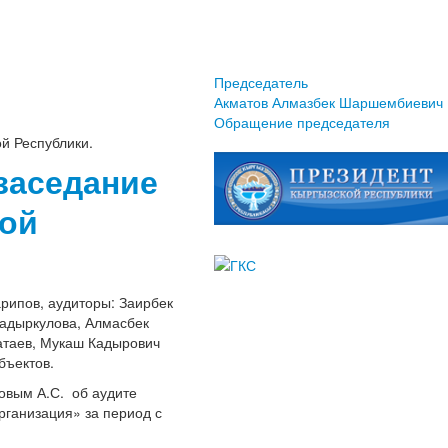
Председатель
Акматов Алмазбек Шаршембиевич
Обращение председателя
й Республики.
 заседание
кой
рипов, аудиторы: Заирбек
адыркулова, Алмасбек
атаев, Мукаш Кадырович
бъектов.
вым А.С. об аудите
ганизация» за период с