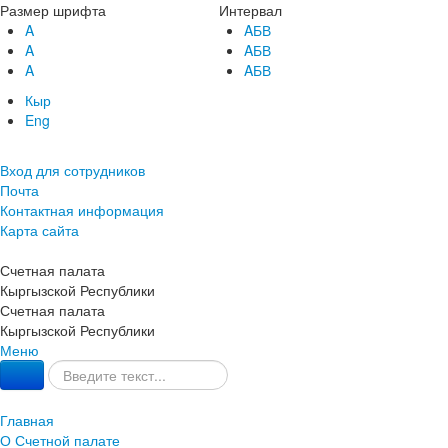
Размер шрифта
Интервал
A
AБВ
A
AБВ
A
AБВ
Кыр
Eng
Вход для сотрудников
Почта
Контактная информация
Карта сайта
Счетная палата
Кыргызской Республики
Счетная палата
Кыргызской Республики
Меню
Главная
О Счетной палате