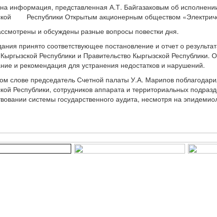
ормация, представленная А.Т. Байгазаковым об исполнении
ской Республики Открытым акционерным обществом «Электрическ
трены и обсуждены разные вопросы повестки дня.
дания принято соответствующее постановление и отчет о результат
Кыргызской Республики и Правительство Кыргызской Республики. О
ание и рекомендация для устранения недостатков и нарушений.
ом слове председатель Счетной палаты У.А. Марипов поблагодари
кой Республики, сотрудников аппарата и территориальных подразд
вовании системы государственного аудита, несмотря на эпидемиол