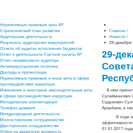
Нормативные правовые акты КР
Стратегический план развития
Главная
/
Аудиторская деятельность
Новости
/
Результаты аудиторских мероприятий
29-декабря 
Отчеты об аудитах исполнения бюджетов
29-дек
Отчет о деятельности Счетной палаты КР
Отчет независимого аудитора
Совет
Антикоррупционная политика
Доклады и презентации
Респу
Нормативные правовые и иные акты в сфере
противодействия коррупции
Изменения в некоторые законодательные акты
В нём приняли 
в сфере противодействия коррупции
Сулайманович 
Методические рекомендации
Садыкович Султ
Телефон доверия
Арзыбаев, а та
Международная деятельность
В ходе заседа
Многостороннее сотрудничество
эффективности 
Двустороннее сотрудничество
01.01.2017 года
Отбор на вакантную должность