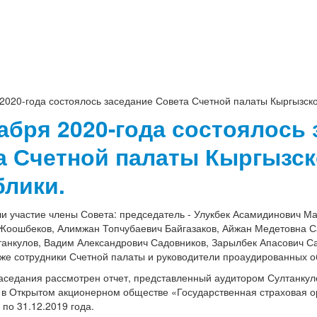
2020-года состоялось заседание Совета Счетной палаты Кыргызско
абря 2020-года состоялось
а Счетной палаты Кыргызс
блики.
участие члены Совета: председатель - Улукбек Асамидинович Ма
Жоошбеков, Алимжан Топчубаевич Байгазаков, Айжан Медетовна С
анкулов, Вадим Александрович Садовников, Зарылбек Апасович С
кже сотрудники Счетной палаты и руководители проаудированных о
ния рассмотрен отчет, представленный аудитором Султанкуло
в Открытом акционерном обществе «Государственная страховая ор
 по 31.12.2019 года.