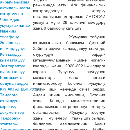
айрым мыйзам
режиминде өттү. Ага финансылык
актыларындагы
контролдоонун жогорку
өзгөртүүлөр
органдарынын эл аралык ИНТОСАИ
Ченемдик
уюмуна мүчө 28 өлкөнүн өкүлдөрү
укуктук актылар
жана 8 байкоочу катышты.
Ишеним
телефону
Жумушчу тобунун
Эл аралык
катчылыгынын башчысы Дмитрий
ишмердүүлүк
Зайцев өзүнүн саламдашуу сөзүндө,
Көп кырдуу
отурумдун бардык
кызматташуу
катышуучуларынын ишине ийгилик
Эки тараптуу
каалады жана 2020-2021-жылдарга
кызматташуу
карата Туруктуу өнүгүүнүн
Бош кызмат
максаттары жана негизги
ордуна тандоо
индикаторлору боюнча жумушчу
КУЛАКТАНДЫРУУЛАР
топтун иши жөнүндө отчет берди.
Тандоого
Андан кийин Филиппин, Эстония
катышууга
жана Канада мамлекеттеринин
керектүү
финансылык контролдоонун жогорку
документтер
органдарынан Жумушчу тобунун
Тандоонун
жаңы мүчөлөрү тааныштырылды.
этаптары
Филиппин мамлекетинин Аудит
Документтердин
комиссиясынын төрагасы Майкл