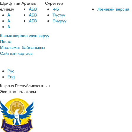
Шрифттин
Аралык
Сүрөттөр
өлчөмү
AБВ
Ч/Б
Жөнөкөй версия
A
AБВ
Түстүү
A
AБВ
Өчүрүү
A
Кызматкерлер үчүн кирүү
Почта
Маалымат байланышы
Сайттын картасы
Рус
Eng
Кыргыз Республикасынын
Эсептөө палатасы