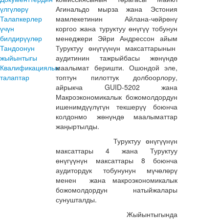
үлгүлөрү
Агинальдо мырза жана Эстония
Талапкерлер
мамлекетинин Айлана-чөйрөнү
үчүн
коргоо жана туруктуу өнүгүү тобунун
билдирүүлөр
менеджери Эйри Андрессон айым
Тандоонун
Туруктуу өнүгүүнүн максаттарынын
жыйынтыгы
аудитинин тажрыйбасы жөнүндө
Квалификациялык
маалымат беришти. Ошондой эле,
талаптар
топтун пилоттук долбоорлору,
айрыкча GUID-5202 жана
Макроэкономикалык божомолдордун
ишенимдүүлүгүн текшерүү боюнча
колдонмо жөнүндө маалыматтар
жаңыртылды.
Туруктуу өнүгүүнүн
максаттары 4 жана Туруктуу
өнүгүүнүн максаттары 8 боюнча
аудитордук тобунунун мүчөлөрү
менен жана макроэкономикалык
божомолдордун натыйжалары
сунушталды.
Жыйынтыгында