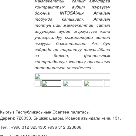
мамлекеттик сатып алууларга
контракттык аудит жүргүзүү
боюнча INTOSAIнин Атайын
тобунда катышат. Атайын
топтун иши мамлекеттик сатып
алууларга аудит жүргүзүүгө жана
универсалдуу мамилелерди иштеп
чыгууга багытталган. Ал, бул
чөйрөдө ар тараптуу тажрыйбага
ээ болгон, финансылык
контролдоонун жогорку органынын
потенциалына негизделген.
Кыргыз Республикасынын Эсептөө палатасы
Дареги: 720033, Бишкек шаары, Исанов атындагы көчө, 131.
Тел.: +996 312 323430; +996 312 323886