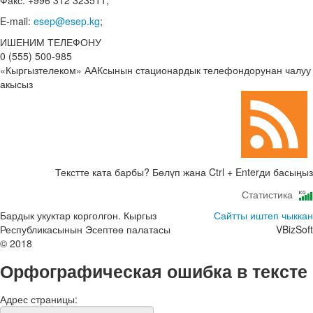
Факс: +996 312 323511;
E-mail:
esep@esep.kg
;
ИШЕНИМ ТЕЛЕФОНУ
0 (555) 500-985
«Кыргызтелеком» ААКсынын стационардык телефондорунан чалуу
акысыз
Текстте ката барбы? Бөлүп жана Ctrl + Enterди басыңыз
Статистика
Бардык укуктар корголгон. Кыргыз
Сайтты иштеп чыккан
Республикасынын Эсептөө палатасы
VBizSoft
© 2018
Орфографическая ошибка в тексте
Адрес страницы: