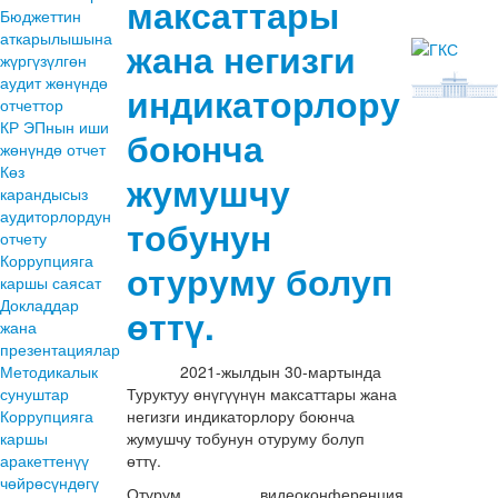
максаттары
Бюджеттин
аткарылышына
жана негизги
жүргүзүлгөн
аудит жөнүндө
индикаторлору
отчеттор
КР ЭПнын иши
боюнча
жөнүндө отчет
Көз
жумушчу
карандысыз
аудиторлордун
тобунун
отчету
Коррупцияга
отуруму болуп
каршы саясат
Докладдар
өттү.
жана
презентациялар
Методикалык
2021-жылдын 30-мартында
сунуштар
Туруктуу өнүгүүнүн максаттары жана
Коррупцияга
негизги индикаторлору боюнча
каршы
жумушчу тобунун отуруму болуп
аракеттенүү
өттү.
чөйрөсүндөгү
Отурум видеоконференция