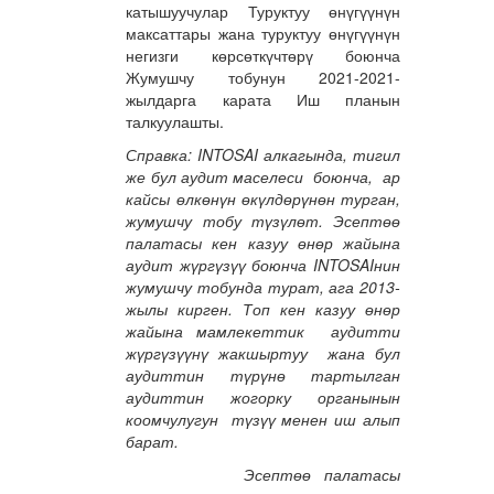
катышуучулар Туруктуу өнүгүүнүн
максаттары жана туруктуу өнүгүүнүн
негизги көрсөткүчтөрү боюнча
Жумушчу тобунун 2021-2021-
жылдарга карата Иш планын
талкуулашты.
Справка: INTOSAI алкагында, тигил
же бул аудит маселеси боюнча, ар
кайсы өлкөнүн өкүлдөрүнөн турган,
жумушчу тобу түзүлөт. Эсептөө
палатасы кен казуу өнөр жайына
аудит жүргүзүү боюнча INTOSAIнин
жумушчу тобунда турат, ага 2013-
жылы кирген. Топ кен казуу өнөр
жайына мамлекеттик аудитти
жүргүзүүнү жакшыртуу жана бул
аудиттин түрүнө тартылган
аудиттин жогорку органынын
коомчулугун түзүү менен иш алып
барат.
Эсептөө палатасы