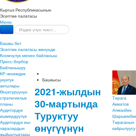
Кыргыз Республикасынын
Эсептөө палатасы
Меню
Башкы бет
Эсептөө палатасы жөнүндө
Коомчулук менен байланыш
Пресс-борбор
Байланышуу
КР ченемдик
укуктук
Башкысы
актылары
2021-жылдын
Өнүктүрүүнүн
Төрага
стратегиялык
30-мартында
Акматов
планы
Алмазбек
Аудитордук
Туруктуу
Шаршембие
ишмердүүлүк
Төраганын
Аудитордук иш-
өнүгүүнүн
кайрылуусу
чаралардын
жыйынтыктары