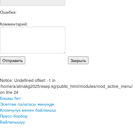
Ошибка:
Комментарий:
Notice: Undefined offset: -1 in
/home/a/almakg2025/esep.kg/public_html/modules/mod_active_menu/t
on line 24
Башкы бет
Эсептөө палатасы жөнүндө
Коомчулук менен байланыш
Пресс-борбор
Байланышуу