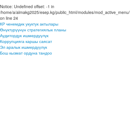
Notice: Undefined offset: -1 in
/home/a/almakg2025/esep.kg/public_html/modules/mod_active_menu/t
on line 24
КР ченемдик укуктук актылары
Өнүктүрүүнүн стратегиялык планы
Аудитордук ишмердүүлүк
Коррупцияга каршы саясат
Эл аралык ишмердүүлүк
Бош кызмат ордуна тандоо