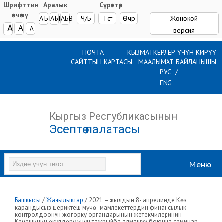
Шрифттин
Аралык
Сүрөттөр
өлчөмү
AБВ
AБВ
AБВ
Ч/Б
Түстүү
Өчүрүү
Жөнөкөй
A
A
A
версия
ПОЧТА
КЫЗМАТКЕРЛЕР ҮЧҮН КИРҮҮ
САЙТТЫН КАРТАСЫ
МААЛЫМАТ БАЙЛАНЫШЫ
РУС
ENG
Кыргыз Республикасынын
Эсептөө палатасы
Меню
Башкысы
/
Жаңылыктар
/
2021 – жылдын 8- апрелинде Көз
карандысыз шериктеш мүчө -мамлекеттердин финансылык
контролдоонун жогорку органдарынын жетекчилеринин
Кеңешинин өкүлдөрү үчүн тажрыйба алмашуу боюнча семинар