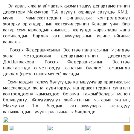
Эл аралык жана аймактык кызматташуу департаментинин
директору Махмутов Т.А. өзүнүн киришүү сөзүндө КМШ
мүчө - мамлекеттердин финансылык контролдоонун
жогорку органдарынын жетекчилеринин Кеңеши үчүн бир
катар семинарлардын ачылышы жөнүндө жарыялады жана
семинардын бардык катышуучуларынын ишине ийгилик
каалады.
Россия Федерациясынын Эсептөө палатасынын Изилдөө
жана методология департаментинин директору
Д.А.Цыплакова “Россия Федерациясынын Эсептөө
палатасында отчеттордун сапатын баалоо” темасында
доклад (презентация менен) жасады.
Семинардын талкуу бөлүгүндө катышуучулар практикалык
маселелерди жана аудитордук иш-аракеттердин сапатын
контролдоону камсыздоо боюнча тажрыйбалары менен
бөлүшүштү. Жолугушуунун жыйынтыгын чыгарып жатып,
Махмутов Т.А. бардык катышуучуларга активдүү
катышкандыгы үчүн ыраазычылык билдирди.