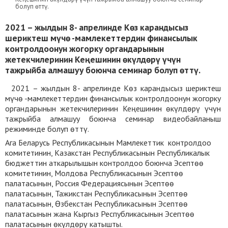
болуп өттү.
2021 – жылдын 8- апрелинде Көз карандысыз
шериктеш мүчө -мамлекеттердин финансылык
контролдоонун жогорку органдарынын
жетекчилеринин Кеңешинин өкүлдөрү үчүн
тажрыйба алмашуу боюнча семинар болуп өттү.
2021 – жылдын 8- апрелинде Көз карандысыз шериктеш
мүчө -мамлекеттердин финансылык контролдоонун жогорку
органдарынын жетекчилеринин Кеңешинин өкүлдөрү үчүн
тажрыйба алмашуу боюнча семинар видеобайланыш
режиминде болуп өттү.
Ага Беларусь Республикасынын Мамлекеттик контролдоо
комитетинин, Казакстан Республикасынын Республикалык
бюджеттин аткарылышын контролдоо боюнча Эсептөө
комитетинин, Молдова Республикасынын Эсептөө
палатасынын, Россия Федерациясынын Эсептөө
палатасынын, Тажикстан Республикасынын Эсептөө
палатасынын, Өзбекстан Республикасынын Эсептөө
палатасынын жана Кыргыз Республикасынын Эсептөө
палатасынын өкүлдөрү катышты.