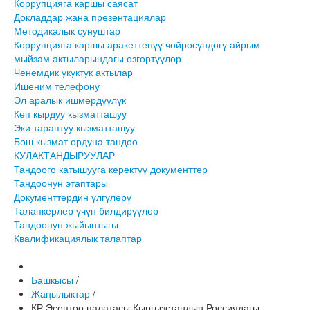
Коррупцияга каршы саясат
Докладдар жана презентациялар
Методикалык сунуштар
Коррупцияга каршы аракеттенүү чөйрөсүндөгү айрым
мыйзам актыларындагы өзгөртүүлөр
Ченемдик укуктук актылар
Ишеним телефону
Эл аралык ишмердүүлүк
Көп кырдуу кызматташуу
Эки тараптуу кызматташуу
Бош кызмат ордуна тандоо
КУЛАКТАНДЫРУУЛАР
Тандоого катышууга керектүү документтер
Тандоонун этаптары
Документтердин үлгүлөрү
Талапкерлер үчүн билдирүүлөр
Тандоонун жыйынтыгы
Квалификациялык талаптар
Башкысы
/
Жаңылыктар
/
КР Эсептөө палатасы Кыргызстандын Россиядагы