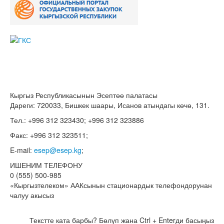
Кыргыз Республикасынын Эсептөө палатасы
Дареги: 720033, Бишкек шаары, Исанов атындагы көчө, 131.
Тел.: +996 312 323430; +996 312 323886
Факс: +996 312 323511;
E-mail:
esep@esep.kg
;
ИШЕНИМ ТЕЛЕФОНУ
0 (555) 500-985
«Кыргызтелеком» ААКсынын стационардык телефондорунан
чалуу акысыз
Текстте ката барбы? Бөлүп жана Ctrl + Enterди басыңыз