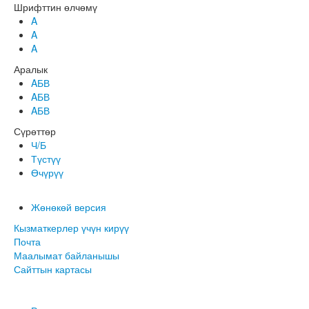
Шрифттин өлчөмү
A
A
A
Аралык
AБВ
AБВ
AБВ
Сүрөттөр
Ч/Б
Түстүү
Өчүрүү
Жөнөкөй версия
Кызматкерлер үчүн кирүү
Почта
Маалымат байланышы
Сайттын картасы