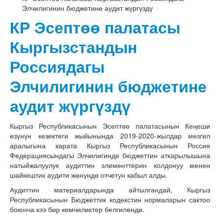
Элчилигинин бюджетине аудит жүргүздү
КР Эсептөө палатасы
Кыргызстандын
Россиядагы
Элчилигинин бюджетине
аудит жүргүздү
Кыргыз Республикасынын Эсептөө палатасынын Кеңеши
өзүнүн кезектеги жыйынында 2019-2020-жылдар мезгил
аралыгына карата Кыргыз Республикасынын Россия
Федерациясындагы Элчилигинде бюджеттин аткарылышына
натыйжалуулук аудиттин элементтерин колдонуу менен
шайкештик аудити жөнүндө отчетун кабыл алды.
Аудиттин материалдарында айтылгандай, Кыргыз
Республикасынын Бюджеттик кодекстин нормаларын сактоо
боюнча кээ бир кемчиликтер белгиленди.