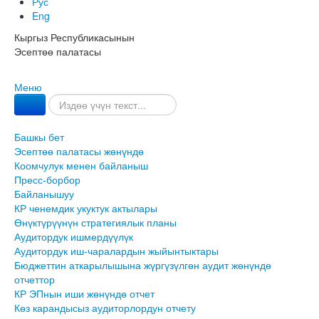
Рус
Eng
Кыргыз Республикасынын
Эсептөө палатасы
Меню
Башкы бет
Эсептөө палатасы жөнүндө
Коомчулук менен байланыш
Пресс-борбор
Байланышуу
КР ченемдик укуктук актылары
Өнүктүрүүнүн стратегиялык планы
Аудитордук ишмердүүлүк
Аудитордук иш-чаралардын жыйынтыктары
Бюджеттин аткарылышына жүргүзүлгөн аудит жөнүндө
отчеттор
КР ЭПнын иши жөнүндө отчет
Көз карандысыз аудиторлордун отчету