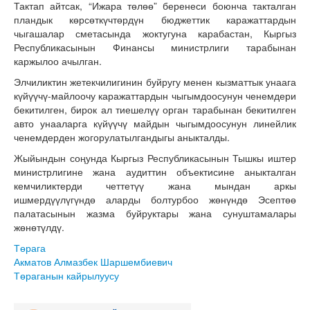
Тактап айтсак, “Ижара төлөө” беренеси боюнча такталган
пландык көрсөткүчтөрдүн бюджеттик каражаттардын
чыгашалар сметасында жоктугуна карабастан, Кыргыз
Республикасынын Финансы министрлиги тарабынан
каржылоо ачылган.
Элчиликтин жетекчилигинин буйругу менен кызматтык унаага
күйүүчү-майлоочу каражаттардын чыгымдоосунун ченемдери
бекитилген, бирок ал тиешелүү орган тарабынан бекитилген
авто унааларга күйүүчү майдын чыгымдоосунун линейлик
ченемдерден жогорулатылгандыгы аныкталды.
Жыйындын соңунда Кыргыз Республикасынын Тышкы иштер
министрлигине жана аудиттин объектисине аныкталган
кемчиликтерди четтетүү жана мындан аркы
ишмердүүлүгүндө аларды болтурбоо жөнүндө Эсептөө
палатасынын жазма буйруктары жана сунуштамалары
жөнөтүлдү.
Төрага
Акматов Алмазбек Шаршембиевич
Төраганын кайрылуусу