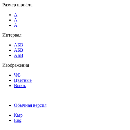
Размер шрифта
A
A
A
Интервал
AБВ
AБВ
AБВ
Изображения
Ч/Б
Цветные
Выкл.
Обычная версия
Кыр
Eng