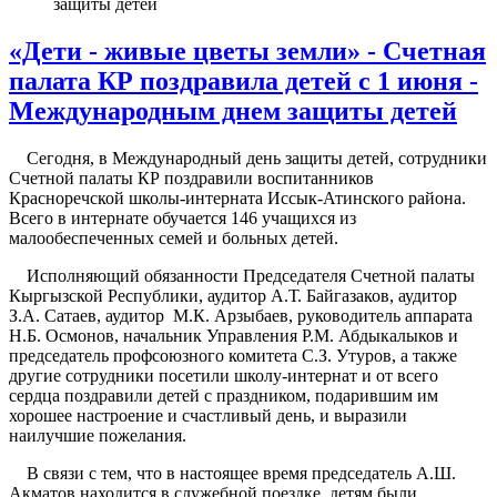
защиты детей
«Дети - живые цветы земли» - Счетная
палата КР поздравила детей с 1 июня -
Международным днем защиты детей
Сегодня, в Международный день защиты детей, сотрудники
Счетной палаты КР поздравили воспитанников
Красноречской школы-интерната Иссык-Атинского района.
Всего в интернате обучается 146 учащихся из
малообеспеченных семей и больных детей.
Исполняющий обязанности Председателя Счетной палаты
Кыргызской Республики, аудитор А.Т. Байгазаков, аудитор
З.А. Сатаев, аудитор М.К. Арзыбаев, руководитель аппарата
Н.Б. Осмонов, начальник Управления Р.М. Абдыкалыков и
председатель профсоюзного комитета С.З. Утуров, а также
другие сотрудники посетили школу-интернат и от всего
сердца поздравили детей с праздником, подарившим им
хорошее настроение и счастливый день, и выразили
наилучшие пожелания.
В связи с тем, что в настоящее время председатель А.Ш.
Акматов находится в служебной поездке, детям были