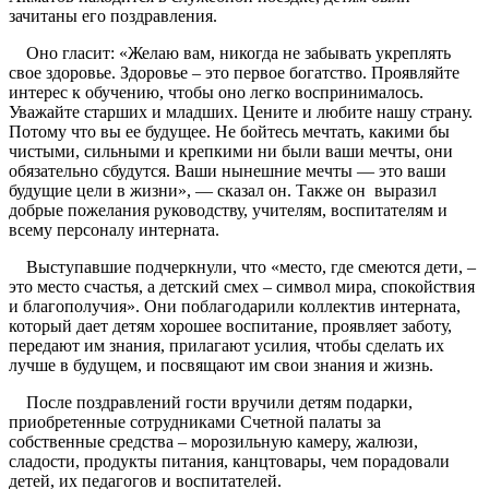
зачитаны его поздравления.
Оно гласит: «Желаю вам, никогда не забывать укреплять
свое здоровье. Здоровье – это первое богатство. Проявляйте
интерес к обучению, чтобы оно легко воспринималось.
Уважайте старших и младших. Цените и любите нашу страну.
Потому что вы ее будущее. Не бойтесь мечтать, какими бы
чистыми, сильными и крепкими ни были ваши мечты, они
обязательно сбудутся. Ваши нынешние мечты — это ваши
будущие цели в жизни», — сказал он. Также он выразил
добрые пожелания руководству, учителям, воспитателям и
всему персоналу интерната.
Выступавшие подчеркнули, что «место, где смеются дети, –
это место счастья, а детский смех – символ мира, спокойствия
и благополучия». Они поблагодарили коллектив интерната,
который дает детям хорошее воспитание, проявляет заботу,
передают им знания, прилагают усилия, чтобы сделать их
лучше в будущем, и посвящают им свои знания и жизнь.
После поздравлений гости вручили детям подарки,
приобретенные сотрудниками Счетной палаты за
собственные средства – морозильную камеру, жалюзи,
сладости, продукты питания, канцтовары, чем порадовали
детей, их педагогов и воспитателей.