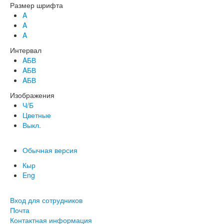
Размер шрифта
A
A
A
Интервал
AБВ
AБВ
AБВ
Изображения
Ч/Б
Цветные
Выкл.
Обычная версия
Кыр
Eng
Вход для сотрудников
Почта
Контактная информация