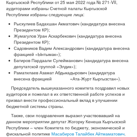
Кыргызской Республики от 25 мая 2022 года № 271-VII,
аудиторами избраны Счетной палаты Кыргызской
Республики избраны следующие лица:
Рыскулиев Бадахшан Акматович (кандидатура внесена
Президентом КР);
Жумагулов Уран Аскарбекович (кандидатура внесена
Президентом КР);
Садовников Вадим Александрович (кандидатура внесена
фракцией «Ынтымак»);
Батиров Пардаали Сулейманович (кандидатура внесена
депутатской группой «Элдик»);
Раматилаев Азамат Абдыкадырович (кандидатура
внесена фракцией «Ата-Журт Кыргызстан»).
Председатель вышеуказанного комитета поздравил новых
аудиторов и пожелал в их ответственной работе успехов и
призвал внести профессиональный вклад в улучшении
бюджетной системы страны.
Также, свои поздравления выразил участвовавший на
данном мероприятии депутат Жогорку Кенеша Кыргызской
Республики ­– член Комитета по бюджету, экономической и
фискальной политике
Масабиров Талайбек Айтмаматович
.