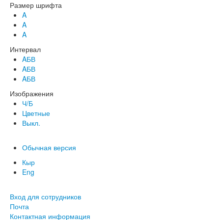
Размер шрифта
A
A
A
Интервал
AБВ
AБВ
AБВ
Изображения
Ч/Б
Цветные
Выкл.
Обычная версия
Кыр
Eng
Вход для сотрудников
Почта
Контактная информация