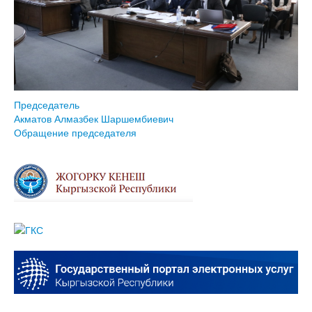
Председатель
Акматов Алмазбек Шаршембиевич
Обращение председателя