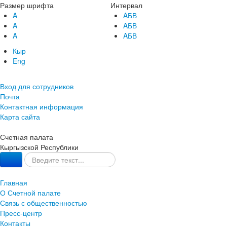
Размер шрифта
Интервал
A
AБВ
A
AБВ
A
AБВ
Кыр
Eng
Вход для сотрудников
Почта
Контактная информация
Карта сайта
Счетная палата
Кыргызской Республики
Главная
О Счетной палате
Связь с общественностью
Пресс-центр
Контакты