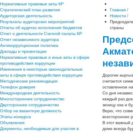
Нормативные правовые акты КР
Стратегический план развития
Главная
/
Аудиторская деятельность
Новости
/
Результаты аудиторских мероприятий
Председате
Отчеты об аудитах исполнения бюджетов
страны
Отчет о деятельности Счетной палаты КР
Предс
Отчет независимого аудитора
Антикоррупционная политика
Акмат
Доклады и презентации
Нормативные правовые и иные акты в сфере
незав
противодействия коррупции
Изменения в некоторые законодательные
акты в сфере противодействия коррупции
Дорогие кыргыз
Методические рекомендации
считается симв
Телефон доверия
оставленное на
Международная деятельность
Со дня независ
Многостороннее сотрудничество
каждый раз док
Двустороннее сотрудничество
зеницу ока и б
Отбор на вакантную должность
Верю, что сов
Этапы конкурса
всестороннее р
Объявления
В этот важный 
Документы, необходимые для участия в
доме всегда бу