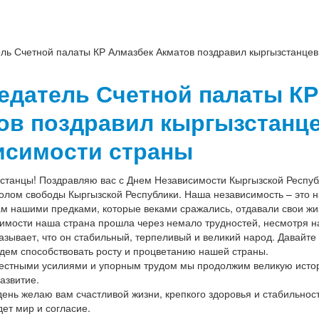
ль Счетной палаты КР Алмазбек Акматов поздравил кыргызстанцев
едатель Счетной палаты КР
ов поздравил кыргызстанце
исимости страны
станцы! Поздравляю вас с Днем Независимости Кыргызской Республ
олом свободы Кыргызской Республики. Наша независимость – это 
м нашими предками, которые веками сражались, отдавали свои жиз
имости наша страна прошла через немало трудностей, несмотря на
азывает, что он стабильный, терпеливый и великий народ. Давайте
удем способствовать росту и процветанию нашей страны.
местными усилиями и упорным трудом мы продолжим великую истор
азвитие.
день желаю вам счастливой жизни, крепкого здоровья и стабильности
дет мир и согласие.