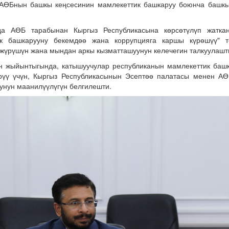
АӨБнын башкы кеңсесинин мамлекеттик башкаруу боюнча башк
да АӨБ тарабынан Кыргыз Республикасына көрсөтүлүп жаткан
ик башкарууну бекемдөө жана коррупцияга каршы күрөшүү" 
жүрүшүн жана мындан аркы кызматташуунун келечегин талкуулашт
 жыйынтыгында, катышуучулар республиканын мамлекеттик башк
рүү үчүн, Кыргыз Республикасынын Эсептөө палатасы менен АӨ
унун маанилүүлүгүн белгилешти.