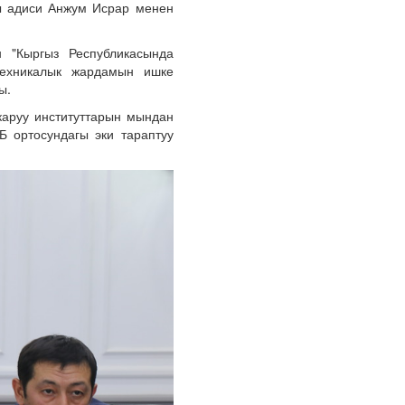
ы адиси Анжум Исрар менен
 "Кыргыз Республикасында
техникалык жардамын ишке
ы.
аруу институттарын мындан
Б ортосундагы эки тараптуу