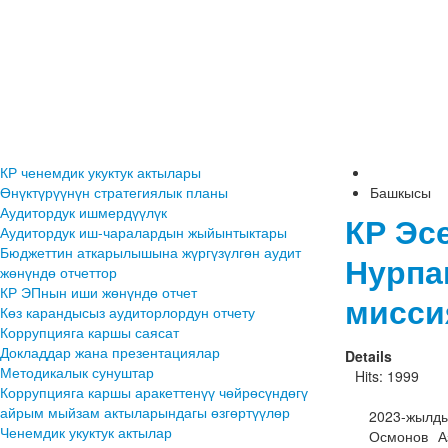
КР ченемдик укуктук актылары
Өнүктүрүүнүн стратегиялык планы
Башкысы
Аудитордук ишмердүүлүк
КР Эс
Аудитордук иш-чаралардын жыйынтыктары
Бюджеттин аткарылышына жүргүзүлгөн аудит
Нурпа
жөнүндө отчеттор
КР ЭПнын иши жөнүндө отчет
мисси
Көз карандысыз аудиторлордун отчету
Коррупцияга каршы саясат
Докладдар жана презентациялар
Details
Методикалык сунуштар
Hits: 1999
Коррупцияга каршы аракеттенүү чөйрөсүндөгү
айрым мыйзам актыларындагы өзгөртүүлөр
2023-жылды
Ченемдик укуктук актылар
Осмонов А