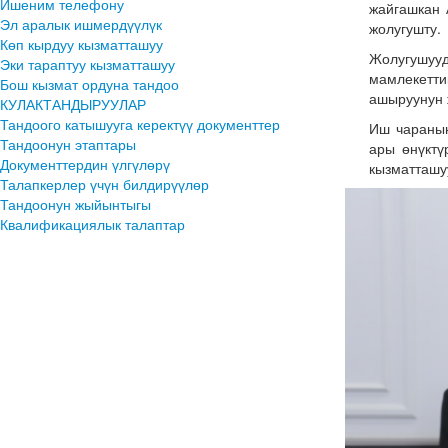
Ишеним телефону
жайгашкан 
Эл аралык ишмердүүлүк
жолугушту.
Көп кырдуу кызматташуу
Жолугушуу
Эки тараптуу кызматташуу
мамлекетт
Бош кызмат ордуна тандоо
ашыруунун 
КУЛАКТАНДЫРУУЛАР
Тандоого катышууга керектүү документтер
Иш чаранын
Тандоонун этаптары
ары өнүктү
Документтердин үлгүлөрү
кызматташу
Талапкерлер үчүн билдирүүлөр
Тандоонун жыйынтыгы
Квалификациялык талаптар