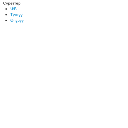
Сүрөттөр
Ч/Б
Түстүү
Өчүрүү