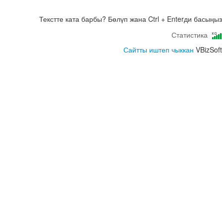
Текстте ката барбы? Бөлүп жана Ctrl + Enterди басыңыз
Статистика
Сайтты иштеп чыккан
VBizSoft