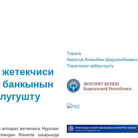
Төрага
Акматов Алмазбек Шаршембиевич
Төраганын кайрылуусу
 жетекчиси
ү банкынын
лугушту
 аппарат жетекчиси Нурпаис
ппиндин Манила шаарында