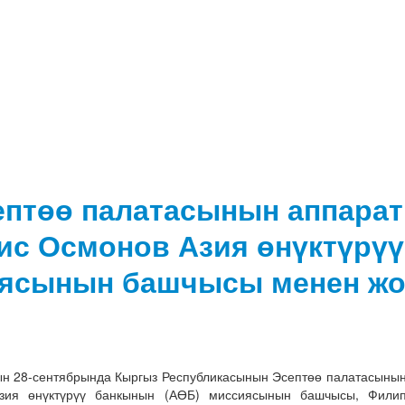
ептөө палатасынын аппарат
ис Осмонов Азия өнүктүрү
ясынын башчысы менен жо
н 28-сентябрында Кыргыз Республикасынын Эсептөө палатасынын
зия өнүктүрүү банкынын (АӨБ) миссиясынын башчысы, Фили