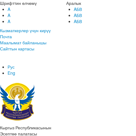
Шрифттин өлчөмү
Аралык
A
AБВ
A
AБВ
A
AБВ
Кызматкерлер үчүн кирүү
Почта
Маалымат байланышы
Сайттын картасы
Рус
Eng
Кыргыз Республикасынын
Эсептөө палатасы