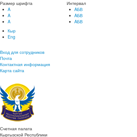
Размер шрифта
Интервал
A
AБВ
A
AБВ
A
AБВ
Кыр
Eng
Вход для сотрудников
Почта
Контактная информация
Карта сайта
Счетная палата
Кыргызской Республики