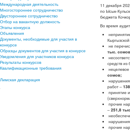
Международная деятельность
11 декабря 202
Многостороннее сотрудничество
по Ысык-Кульск
Двустороннее сотрудничество
бюджета Кочкор
Отбор на вакантную должность
Во время ауди
Этапы конкурса
Объявления
непринятие
Документы, необходимые для участия в
Кыргызской
конкурсе
не перечис
Образцы документов для участия в конкурсе
тыс. сомо
Уведомления для участников конкурса
несоответс
Результаты конкурсов
средств из
Квалификационные требования
нецелевое
сомов;
Лимская декларация
нарушения 
работ –
138
принятие и
(сверхнорм
прочие нар
–
251,8 тыс
необеспече
нарушения 
прочие нар