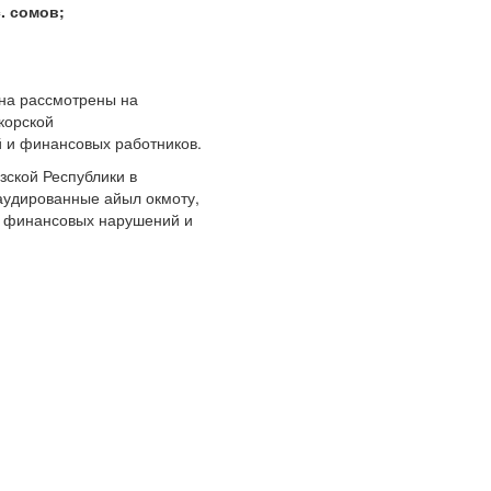
. сомов;
она рассмотрены на
корской
й и финансовых работников.
зской Республики в
аудированные айыл окмоту,
х финансовых нарушений и