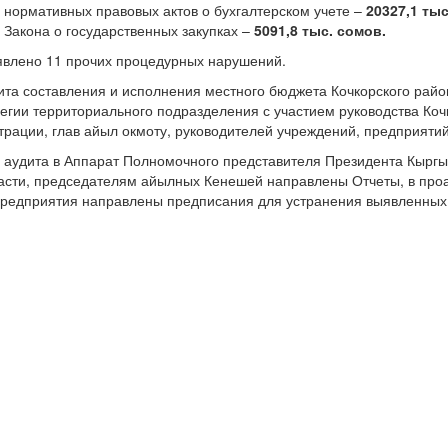
нормативных правовых актов о бухгалтерском учете –
20327,1 тыс
Закона о государственных закупках –
5091,8 тыс. сомов.
явлено 11 прочих процедурных нарушений.
ита составления и исполнения местного бюджета Кочкорского рай
егии территориального подразделения с участием руководства Коч
рации, глав айыл окмоту, руководителей учреждений, предприяти
 аудита в Аппарат Полномочного представителя Президента Кыргы
асти, председателям айылных Кенешей направлены Отчеты, в про
предприятия направлены предписания для устранения выявленны