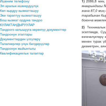
Ишеним телефону
1)
2086,8 миң
Эл аралык ишмердүүлүк
январындагы 
Көп кырдуу кызматташуу
жана 87,0 ми
Эки тараптуу кызматташуу
тарабынан Кы
Бош кызмат ордуна тандоо
боюнча мамле
КУЛАКТАНДЫРУУЛАР
2)
Техникалык
Тандоого катышууга керектүү документтер
эсептөөдө, С
Тандоонун этаптары
өзгөчөлүктөрү
Документтердин үлгүлөрү
менен турак ү
Талапкерлер үчүн билдирүүлөр
диаметрин, ая
Тандоонун жыйынтыгы
Квалификациялык талаптар