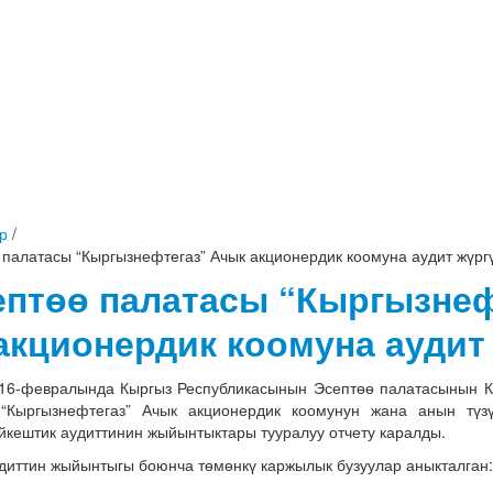
р
/
 палатасы “Кыргызнефтегаз” Ачык акционердик коомуна аудит жүрг
ептөө палатасы “Кыргызнеф
акционердик коомуна аудит
6-февралында Кыргыз Республикасынын Эсептөө палатасынын К
 “Кыргызнефтегаз” Ачык акционердик коомунун жана анын түз
йкештик аудиттинин жыйынтыктары тууралуу отчету каралды.
диттин жыйынтыгы боюнча төмөнкү каржылык бузуулар аныкталган: