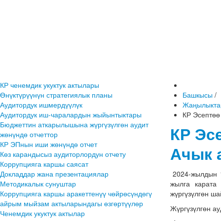
КР ченемдик укуктук актылары
Өнүктүрүүнүн стратегиялык планы
Башкысы
/
Аудитордук ишмердүүлүк
Жаңылыкта
Аудитордук иш-чаралардын жыйынтыктары
КР Эсептөө
Бюджеттин аткарылышына жүргүзүлгөн аудит
КР Эс
жөнүндө отчеттор
КР ЭПнын иши жөнүндө отчет
Ачык 
Көз карандысыз аудиторлордун отчету
Коррупцияга каршы саясат
Докладдар жана презентациялар
2024-жылдын 1
Методикалык сунуштар
жылга карата
Коррупцияга каршы аракеттенүү чөйрөсүндөгү
жүргүзүлгөн ша
айрым мыйзам актыларындагы өзгөртүүлөр
Жүргүзүлгөн ау
Ченемдик укуктук актылар