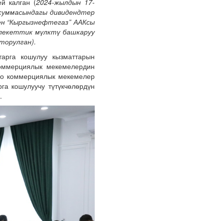
й калган (
2024-жылдын 17-
суммасындагы дивидендтер
н “Кыргызнефтегаз” ААКсы
лекеттик мүлктү башкаруу
торулган).
тарга кошулуу кызматтарын
оммерциялык мекемелердин
одо коммерциялык мекемелер
га кошулуучу түтүкчөлөрдүн
.