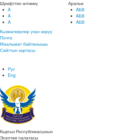
Шрифттин өлчөмү
Аралык
A
AБВ
A
AБВ
A
AБВ
Кызматкерлер үчүн кирүү
Почта
Маалымат байланышы
Сайттын картасы
Рус
Eng
Кыргыз Республикасынын
Эсептөө палатасы