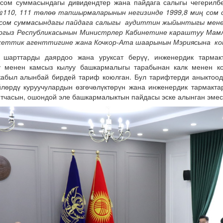
 сом суммасындагы дивидендтер жана пайдага салыгы чегерилбе
№110, 111 төлөө тапшырмаларынын негизинде 1999,8 миң сом 
ң сом суммасындагы пайдага салыгы аудиттин жыйынтыгы мене
ргыз Республикасынын Министрлер Кабинетине караштуу Мам
кеттик агенттигине жана Кочкор-Ата шаарынын Мэриясына ко
 шарттарды даярдоо жана уруксат берүү, инженердик тармак
уу менен камсыз кылуу башкармалыгы тарабынан калк менен к
 кабыл алынбай бирдей тариф коюлган. Бул тарифтерди аныкто
йлөрдү куруучулардын өзгөчөлүктөрүн жана инженердик тармактар
нтчасын, ошондой эле башкармалыктын пайдасы эске алынган эмес