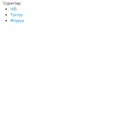
Сүрөттөр
Ч/Б
Түстүү
Өчүрүү