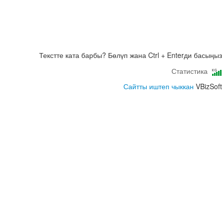
Текстте ката барбы? Бөлүп жана Ctrl + Enterди басыңыз
Статистика
Сайтты иштеп чыккан
VBizSoft