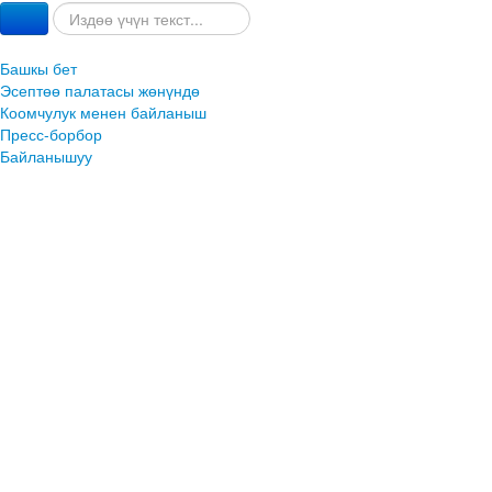
Башкы бет
Эсептөө палатасы жөнүндө
Коомчулук менен байланыш
Пресс-борбор
Байланышуу