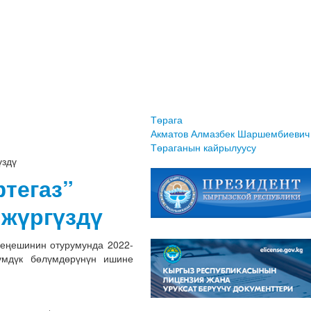
Төрага
Акматов Алмазбек Шаршембиевич
Төраганын кайрылуусу
үздү
тегаз”
 жүргүздү
еңешинин отурумунда 2022-
үмдүк бөлүмдөрүнүн ишине