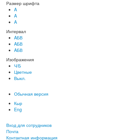
Размер шрифта
A
A
A
Интервал
AБВ
AБВ
AБВ
Изображения
Ч/Б
Цветные
Выкл.
Обычная версия
Кыр
Eng
Вход для сотрудников
Почта
Контактная информация