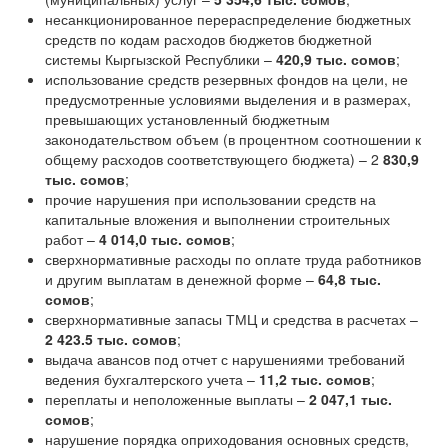
несанкционированное перераспределение бюджетных
средств по кодам расходов бюджетов бюджетной
системы Кыргызской Республики –
420,9 тыс. сомов
;
использование средств резервных фондов на цели, не
предусмотренные условиями выделения и в размерах,
превышающих установленный бюджетным
законодательством объем (в процентном соотношении к
общему расходов соответствующего бюджета) – 2
830,9
тыс. сомов
;
прочие нарушения при использовании средств на
капитальные вложения и выполнении строительных
работ –
4 014,0
тыс. сомов
;
сверхнормативные расходы по оплате труда работников
и другим выплатам в денежной форме –
64,8
тыс.
сомов
;
сверхнормативные запасы ТМЦ и средства в расчетах –
2 423.5
тыс. сомов
;
выдача авансов под отчет с нарушениями требований
ведения бухгалтерского учета –
11,2
тыс. сомов
;
переплаты и неположенные выплаты –
2 047,1
тыс.
сомов
;
нарушение порядка оприходования основных средств,